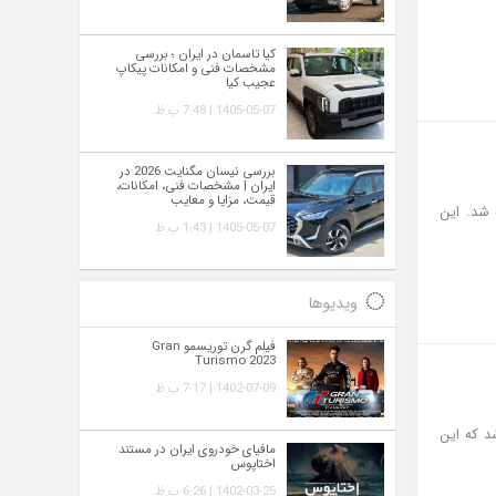
کیا تاسمان در ایران ؛ بررسی
مشخصات فنی و امکانات پیکاپ
عجیب کیا
1405-05-07 | 7:48 ب.ظ
بررسی نیسان مگنایت 2026 در
ایران | مشخصات فنی، امکانات،
قیمت، مزایا و معایب
لا عرضه شد. این
1405-05-07 | 1:43 ب.ظ
ویدیوها
فیلم گرن توریسمو Gran
Turismo 2023
1402-07-09 | 7:17 ب.ظ
نل ون کوچک به نام اینرودز (Inroads) می باشد که این
مافیای خودروی ایران در مستند
اختاپوس
1402-03-25 | 6:26 ب.ظ