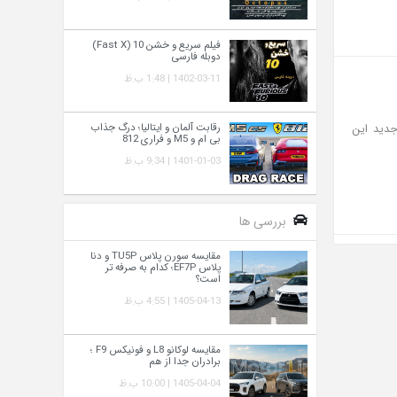
فیلم سریع و خشن 10 (Fast X)
دوبله فارسی
1402-03-11 | 1:48 ب.ظ
رقابت آلمان و ایتالیا؛ درگ جذاب
جدید این
بی ام و M5 و فراری 812
1401-01-03 | 9:34 ب.ظ
بررسی ها
مقایسه سورن پلاس TU5P و دنا
پلاس EF7P؛ کدام به‌ صرفه‌ تر
است؟
1405-04-13 | 4:55 ب.ظ
مقایسه لوکانو L8 و فونیکس F9 ؛
برادران جدا از هم
1405-04-04 | 10:00 ب.ظ