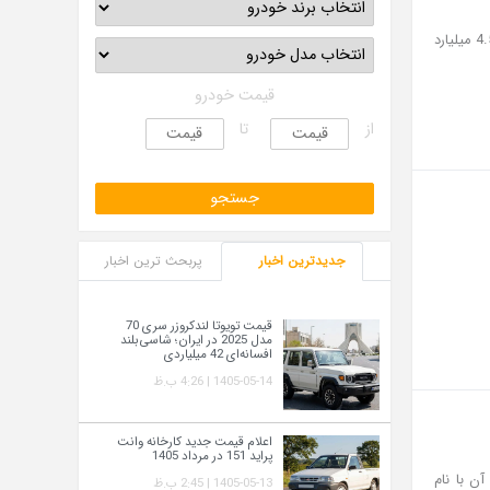
امروز 15 اسفند ماه هر دستگاه کشنده امپاور توسط بهمن دیزل در بورس کالا با قیمت میانگین 4.548 میلیارد
قیمت خودرو
از
تا
جدیدترین اخبار
پربحث ترین اخبار
قیمت تویوتا لندکروزر سری 70
مدل 2025 در ایران؛ شاسی‌بلند
افسانه‌ای 42 میلیاردی
1405-05-14 | 4:26 ب.ظ
اعلام قیمت جدید کارخانه وانت
پراید 151 در مرداد 1405
ن با نام
1405-05-13 | 2:45 ب.ظ