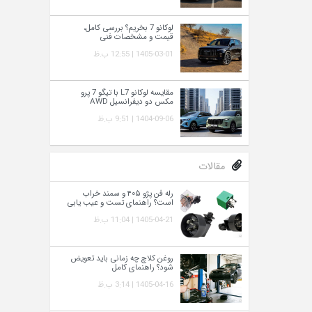
لوکانو 7 بخریم؟ بررسی کامل،
قیمت و مشخصات فنی
1405-03-01 | 12:55 ب.ظ
مقایسه لوکانو L7 با تیگو 7 پرو
مکس دو دیفرانسیل AWD
1404-09-06 | 9:51 ب.ظ
مقالات
رله فن پژو ۴۰۵ و سمند خراب
است؟ راهنمای تست و عیب‌ یابی
1405-04-21 | 11:04 ب.ظ
روغن کلاچ چه زمانی باید تعویض
شود؟ راهنمای کامل
1405-04-16 | 3:14 ب.ظ