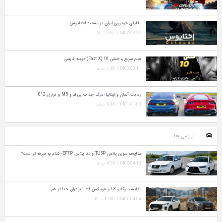
مافیای خودروی ایران در مستند اختاپوس
1402-03-25 | 6:26 ب.ظ
فیلم سریع و خشن 10 (Fast X) دوبله فارسی
1402-03-11 | 1:48 ب.ظ
رقابت آلمان و ایتالیا؛ درگ جذاب بی ام و M5 و فراری 812
1401-01-03 | 9:34 ب.ظ
بررسی ها
مقایسه سورن پلاس TU5P و دنا پلاس EF7P؛ کدام به‌ صرفه‌ تر است؟
1405-04-13 | 4:55 ب.ظ
مقایسه لوکانو L8 و فونیکس F9 ؛ برادران جدا از هم
1405-04-04 | 10:00 ب.ظ