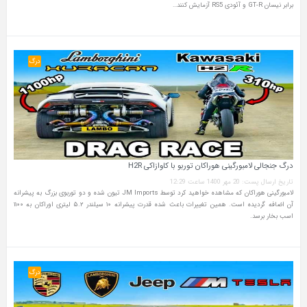
برابر نیسان GT-R و آئودی RS5 آزمایش کنند…
درگ
درگ جنجالی لامبورگینی هوراکان توربو با کاوازاکی H2R
تاریخ ارسال پست: 20 مهر 1400 ساعت 12:29
لامبورگینی هوراکان که مشاهده خواهید کرد توسط JM Imports تیون شده و دو توربوی بزرگ به پیشرانه
آن اضافه گردیده است. همین تغییرات باعث شده قدرت پیشرانه ۱۰ سیلندر ۵.۲ لیتری اوراکان به ۱۱۰۰
اسب بخار برسد.
درگ