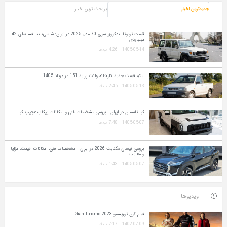
جدیدترین اخبار
پربحث ترین اخبار
قیمت تویوتا لندکروزر سری 70 مدل 2025 در ایران؛ شاسی‌بلند افسانه‌ای 42
میلیاردی
1405-05-14 | 4:26 ب.ظ
اعلام قیمت جدید کارخانه وانت پراید 151 در مرداد 1405
1405-05-13 | 2:45 ب.ظ
کیا تاسمان در ایران ؛ بررسی مشخصات فنی و امکانات پیکاپ عجیب کیا
1405-05-07 | 7:48 ب.ظ
بررسی نیسان مگنایت 2026 در ایران | مشخصات فنی، امکانات، قیمت، مزایا
و معایب
1405-05-07 | 1:43 ب.ظ
ویدیوها
فیلم گرن توریسمو Gran Turismo 2023
1402-07-09 | 7:17 ب.ظ