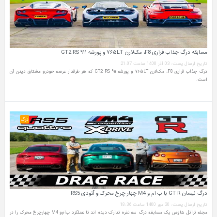
مسابقه درگ جذاب فراری F8، مک‌لارن ۷۶۵LT و پورشه ۹۱۱ GT2 RS
تاریخ ارسال پست: 03 آذر 1400 ساعت 21:07
درگ جذاب فراری F8، مک‌لارن ۷۶۵LT و پورشه ۹۱۱ GT2 RS که هر طرفدار عرصه خودرو مشتاق دیدن آن
است.
درگ
درگ نیسان GT-R با ب‌ ام‌ و M4 چهار چرخ محرک و آئودی RS5
تاریخ ارسال پست: 30 مهر 1400 ساعت 18:36
مجله تراتل هاوس یک مسابقه درگ سه‌ نفره تدارک دیده اند تا عملکرد ب‌ام‌و M4 چهارچرخ محرک را در