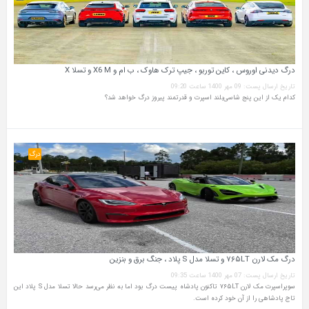
درگ دیدنی اوروس ، کاین توربو ، جیپ ترک‌ هاوک ، ب‌ ام‌ و X6 M و تسلا X
تاریخ ارسال پست: 09 مهر 1400 ساعت 09:20
کدام‌ یک از این پنج شاسی‌بلند اسپرت و قدرتمند پیروز درگ خواهد شد؟
درگ
درگ مک‌ لارن ۷۶۵LT و تسلا مدل S پلاد ، جنگ برق و بنزین
تاریخ ارسال پست: 07 مهر 1400 ساعت 09:35
سوپراسپرت مک‌ لارن ۷۶۵LT تاکنون پادشاه پیست درگ بود اما به نظر می‌رسد حالا تسلا مدل S پلاد این
تاج پادشاهی را از آن خود کرده است.