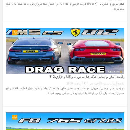
فیلم سریع و خشن 10 (Fast X) دوبله فارسی و full hd در اختیار شما عزیزان قرار داده شده تا از فیلم
لذت ببرید.
درگ
رقابت آلمان و ایتالیا؛ درگ جذاب بی ام و M5 و فراری 812
تاریخ ارسال پست: 03 فروردین 1401 ساعت 21:34
در زمان حال و دنیای جویای سرعت، دیدن سدان هایی با عملکرد بالا و قدرت فوق العاده، اتفاقی غیر
معمول نیست. ولی آیا می توانند با ابرخودروهای واقعی روبرو شوند؟
درگ