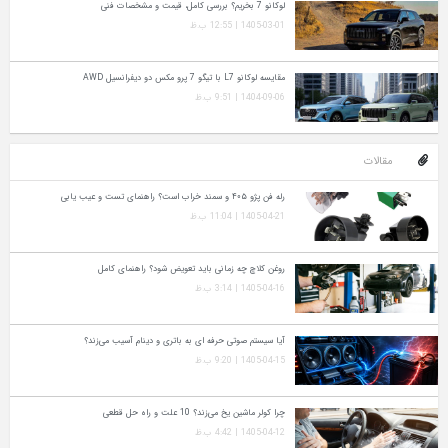
لوکانو 7 بخریم؟ بررسی کامل، قیمت و مشخصات فنی
1405-03-01 | 12:55 ب.ظ
مقایسه لوکانو L7 با تیگو 7 پرو مکس دو دیفرانسیل AWD
1404-09-06 | 9:51 ب.ظ
مقالات
رله فن پژو ۴۰۵ و سمند خراب است؟ راهنمای تست و عیب‌ یابی
1405-04-21 | 11:04 ب.ظ
روغن کلاچ چه زمانی باید تعویض شود؟ راهنمای کامل
1405-04-16 | 3:14 ب.ظ
آیا سیستم صوتی حرفه‌ ای به باتری و دینام آسیب می‌زند؟
1405-04-15 | 9:20 ب.ظ
چرا کولر ماشین یخ می‌زند؟ 10 علت و راه‌ حل قطعی
1405-04-12 | 4:42 ب.ظ