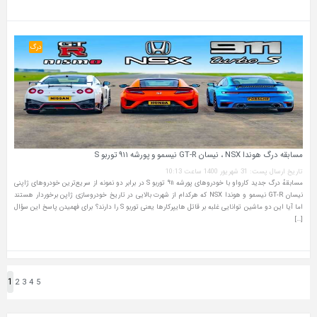
درگ
مسابقه درگ هوندا NSX ، نیسان GT-R نیسمو و پورشه ۹۱۱ توربو S
تاریخ ارسال پست: 31 شهریور 1400 ساعت 10:13
مسابقهٔ درگ جدید کارواو با خودروهای پورشه ۹۱۱ توربو S در برابر دو نمونه از سریع‌ترین خودروهای ژاپنی
نیسان GT-R نیسمو و هوندا NSX که هرکدام از شهرت بالایی در تاریخ خودروسازی ژاپن برخوردار هستند
اما آیا این دو ماشین توانایی غلبه بر قاتل هایپرکارها یعنی توربو S را دارند؟ برای فهمیدن پاسخ این سؤال
[…]
1
2
3
4
5