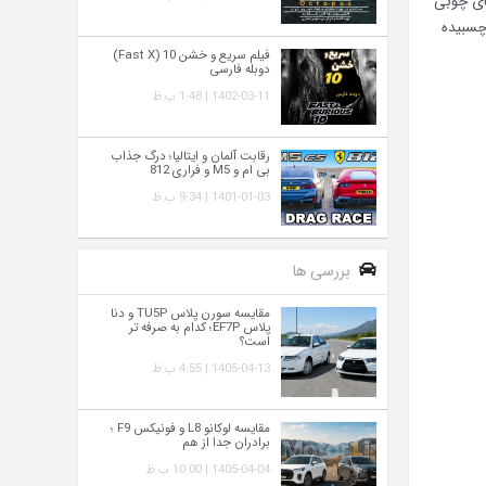
ای چوبی
م چسبیده
فیلم سریع و خشن 10 (Fast X)
دوبله فارسی
1402-03-11 | 1:48 ب.ظ
رقابت آلمان و ایتالیا؛ درگ جذاب
بی ام و M5 و فراری 812
1401-01-03 | 9:34 ب.ظ
بررسی ها
مقایسه سورن پلاس TU5P و دنا
پلاس EF7P؛ کدام به‌ صرفه‌ تر
است؟
1405-04-13 | 4:55 ب.ظ
مقایسه لوکانو L8 و فونیکس F9 ؛
برادران جدا از هم
1405-04-04 | 10:00 ب.ظ