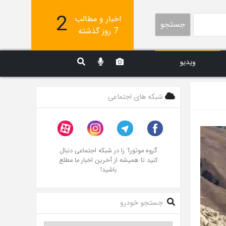
2
اخبار و مطالب
جستجو
7 روز گذشته
ویدیو
شبکه های اجتماعی
گروه موتور1 را در شبکه اجتماعی دنبال
کنید تا همیشه از آخرین اخبار ما مطلع
باشید!
جستجو خودرو