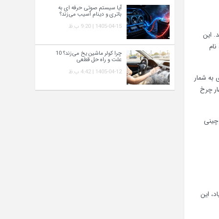
آیا سیستم صوتی حرفه‌ ای به
باتری و دینام آسیب می‌زند؟
1405-04-15 | 9:20 ب.ظ
تاور را تولید نماید. این
رضه می‌شود. در میانه سال ۲۰۲۱ چری مدلی جدیدی از VX را به نام
چرا کولر ماشین یخ می‌زند؟ 10
علت و راه‌ حل قطعی
1405-04-12 | 4:42 ب.ظ
و تیپ VX 400T قوی‌ترین محصول چری به شمار
ود ولی مدل ۲ لیتری به سیستم چهار چرخ
 اوور اکسید VX به اولین خودروی چینی
حتمال زیاد، این