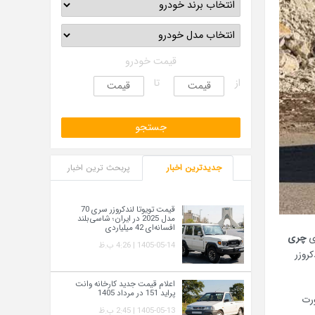
قیمت خودرو
از
تا
جدیدترین اخبار
پربحث ترین اخبار
قیمت تویوتا لندکروزر سری 70
مدل 2025 در ایران؛ شاسی‌بلند
افسانه‌ای 42 میلیاردی
وی
چری
1405-05-14 | 4:26 ب.ظ
کروزر
اعلام قیمت جدید کارخانه وانت
پراید 151 در مرداد 1405
انکفورت
1405-05-13 | 2:45 ب.ظ