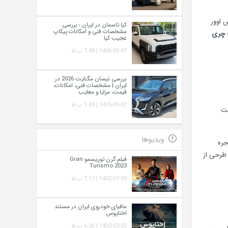
 اوور
کیا تاسمان در ایران ؛ بررسی
مشخصات فنی و امکانات پیکاپ
چری
عجیب کیا
1405-05-07 | 7:48 ب.ظ
بررسی نیسان مگنایت 2026 در
ایران | مشخصات فنی، امکانات،
قیمت، مزایا و معایب
1405-05-07 | 1:43 ب.ظ
ر قالب یک کانسپت
ویدیوها
جلوپنجره
 طرحی از
فیلم گرن توریسمو Gran
Turismo 2023
1402-07-09 | 7:17 ب.ظ
مافیای خودروی ایران در مستند
اختاپوس
1402-03-25 | 6:26 ب.ظ