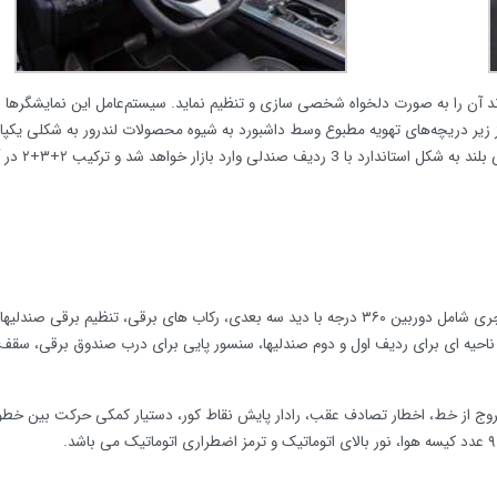
ند آن را به صورت دلخواه شخصی سازی و تنظیم نماید. سیستم‌عامل این نمایشگرها نی
ز زیر دریچه‌های تهویه مطبوع وسط داشبورد به شیوه محصولات لندرور به‌ شکلی یکپار
کنسول مرکزی برای تنظیم سیستم تهویه قرار گرفته است. این شاسی بلند به‌ شکل ا
تجهیزات و امکانات رفاهی اکسید VX به عنوان گران‌ترین خودروی چری شامل دوربین ۳۶۰ درجه با دید سه‌ بعدی، رکاب‌ های برقی، تنظیم برقی
ناحیه ای برای ردیف اول و دوم صندلیها، سنسور پایی برای درب صندوق برقی، سقف پا
وج از خط، اخطار تصادف عقب، رادار پایش نقاط کور، دستیار کمکی حرکت بین خط