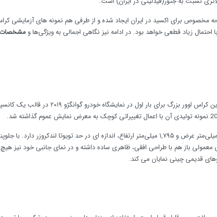
حه مخصوص برای اکسید در ایران ایجاد شده و از طرفی هم نمونه‌ های آزمایشی کراس
مشخصات 
با توجه به اشاره بالا، نسخه VX پرچم‌دار اکسید محسوب می‌گردد. این کراس اوور بزرگ برای بار اول در نمایشگاه خودرو گوانگژو ۲۰۱۹ د
این کراس‌اوور با ابعادی از مقیاس های ۴,۹۷۰ میلی‌متر طول، ۱,۹۴۰ میلی‌متر عرض و ۱,۷۹۵ میلی‌متر ارتفاع، اندازه ای در حد تویوتا لندکروزر دارد. با 
معمولی باز هم با طراحی افقی، ظاهری ساده‌ داشته و در نمای جانبی خود نیز هیچ
وهای قدیمی چینی نمایان می کند.