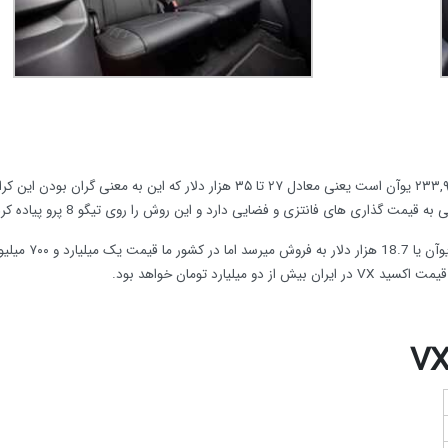
قیمت اکسید VX در کشور زادگاه خود یعنی چین بین ۱۷۹,۹۰۰ تا ۲۳۳,۹۰۰ یوآن است یعنی معادل ۲۷ تا ۳۵ هزار دلار که این به معنی گرا
گذاری های فانتزی و فضایی دارد و این روش را روی تیگو 8 پرو پیاده کرده است.
به عنوان مثال، خودروی چری تیگو ۸ پرو در چین با قیمت ۱۲۴,۹۰۰ یوآن یا 18.7 هزار دلار به فروش میرسد اما
ارد تومان خواهد بود.
V