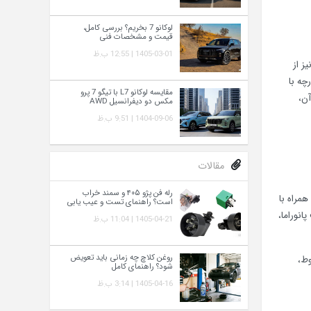
لوکانو 7 بخریم؟ بررسی کامل،
قیمت و مشخصات فنی
1405-03-01 | 12:55 ب.ظ
ز از
چه با
مقایسه لوکانو L7 با تیگو 7 پرو
ستاندارد با 3 ردیف صندلی وارد بازار خواهد شد و ترکیب ۲+۳+۲ در آن،
مکس دو دیفرانسیل AWD
1404-09-06 | 9:51 ب.ظ
مقالات
رله فن پژو ۴۰۵ و سمند خراب
 صندلیها همراه با
است؟ راهنمای تست و عیب‌ یابی
نوراما،
1405-04-21 | 11:04 ب.ظ
روغن کلاچ چه زمانی باید تعویض
وط،
شود؟ راهنمای کامل
1405-04-16 | 3:14 ب.ظ