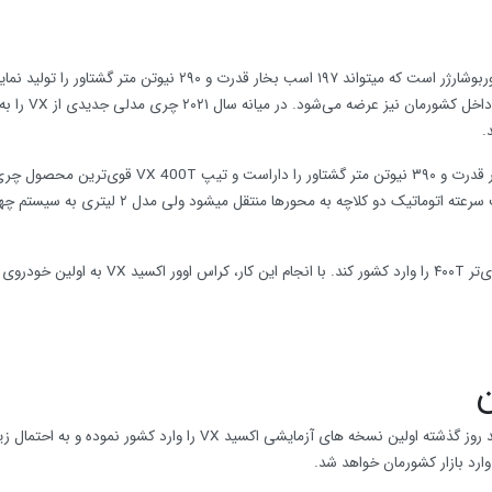
نیروبخش این کراس اوور یک موتور چهار سیلندر ۱.۶ لیتر مجهز به توربوشارژر است که میتواند ۱۹۷ اسب بخار قدرت و ۲۹۰ نیوتن متر گش
موتور همان نمونه استفاده شده در خودرو چری تیگو ۸ پرو بوده که داخل کشورمان نیز ع
موتور 2 لیتری با سیستم پرخوران خود توانایی تولید ۲۵۰ اسب بخار قدرت و ۳۹۰ نیوتن متر گشتاور را داراست 
می رود. نیروی خروجی از هر دو موتور به وسیله یک گیربکس هفت سرعته اتوماتیک دو کلاچه به محورها منتقل میش
به احتمال خیلی زیاد، شرکت مدیران خودرو تصمیم گرفته تا مدل قوی‌تر ۴۰۰T را وارد کشور کند. با انجام این کار، کراس
طی چند روز گذشته اولین نسخه های آزمایشی اکسید VX را وارد کشور نموده و به ا
وارد بازار کشورمان خواهد شد.