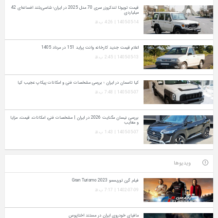
قیمت تویوتا لندکروزر سری 70 مدل 2025 در ایران؛ شاسی‌بلند افسانه‌ای 42
میلیاردی
1405-05-14 | 4:26 ب.ظ
اعلام قیمت جدید کارخانه وانت پراید 151 در مرداد 1405
1405-05-13 | 2:45 ب.ظ
کیا تاسمان در ایران ؛ بررسی مشخصات فنی و امکانات پیکاپ عجیب کیا
1405-05-07 | 7:48 ب.ظ
بررسی نیسان مگنایت 2026 در ایران | مشخصات فنی، امکانات، قیمت، مزایا
و معایب
1405-05-07 | 1:43 ب.ظ
فیلم گرن توریسمو Gran Turismo 2023
1402-07-09 | 7:17 ب.ظ
مافیای خودروی ایران در مستند اختاپوس