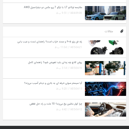
مقایسه لوکانو L7 با تیگو 7 پرو مکس دو دیفرانسیل AWD
1404-09-06 | 9:51 ب.ظ
رله فن پژو ۴۰۵ و سمند خراب است؟ راهنمای تست و عیب‌ یابی
1405-04-21 | 11:04 ب.ظ
روغن کلاچ چه زمانی باید تعویض شود؟ راهنمای کامل
1405-04-16 | 3:14 ب.ظ
آیا سیستم صوتی حرفه‌ ای به باتری و دینام آسیب می‌زند؟
1405-04-15 | 9:20 ب.ظ
چرا کولر ماشین یخ می‌زند؟ 10 علت و راه‌ حل قطعی
1405-04-12 | 4:42 ب.ظ