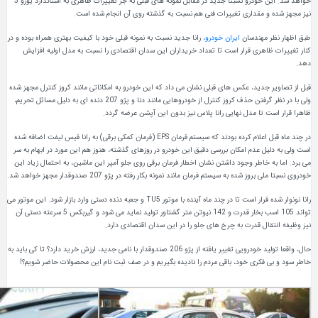
خواهد شد. این خودرو نسبتا جدید در مقابل نمونه های قبلی به جز تغییرات ظاهری به استاندارد یورو 5
 فنی هم نسبت به گذشته روی آن انجام شده است.
درو
، رانا جدید نسبت به نمونه قبلی خود با کیفیت بهتری همراه بوده و در
 تعداد خریداران این سدان اقتصادی را نسبت به مدل اولیه افزایش
لی نشان می داد که این خودرو به امکاناتی مانند کروز کنترل مجهز شده
ولی با در نظر گرفتن حذف کروز کنترل از خودروهایی مانند دنا و پژو 207 دنده ای به دلیل مسائل تحریم،
ا پلاس نیز بدون این آپشن عرضه گردد.
در چند ماه قبل اعلام کرده بودند که سیستم فرمان EPS (فرمان کمکی برقی) به رانا فیس لیفت اضافه شده
 دقیق این خودرو در روزهای گذشته، هنوز هم این مورد در ابهام به سر
نشان اخطار فرمان برقی روی جلو آمپر این ماشین، به احتمال زیاد این
د نمونه بکار رفته در پژو 207 صندوقدار مجهز خواهد شد.
رانا نونوار شده قرار است تا در چند ماه آینده با موتور TU5 و جعبه دنده دستی وارد بازار شود. این موتور می
تواند 105 اسب بخار قدرت و 142 نیوتن متر گشتاور تولید نماید می شود و گیربکس 5 سرعته دستی آن
ی جلو را در این سدان اقتصادی دارد.
حال، واقعا تولید خودرویی تغییر یافته از پژو 206 صندوقدار با نامی جدید، ارزش خرید دارد؟ تا کی باید به
ردم را نادیده بگیریم و در صف ثبت نام این محصولات حاضر شویم؟!