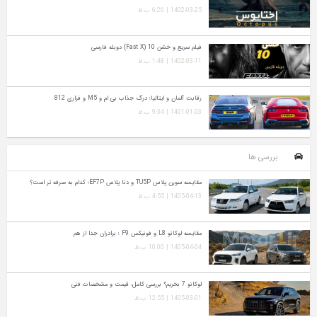
1402-03-25 | 6:26 ب.ظ
فیلم سریع و خشن 10 (Fast X) دوبله فارسی
1402-03-11 | 1:48 ب.ظ
رقابت آلمان و ایتالیا؛ درگ جذاب بی ام و M5 و فراری 812
1401-01-03 | 9:34 ب.ظ
مقایسه سورن پلاس TU5P و دنا پلاس EF7P؛ کدام به‌ صرفه‌ تر است؟
1405-04-13 | 4:55 ب.ظ
مقایسه لوکانو L8 و فونیکس F9 ؛ برادران جدا از هم
1405-04-04 | 10:00 ب.ظ
لوکانو 7 بخریم؟ بررسی کامل، قیمت و مشخصات فنی
1405-03-01 | 12:55 ب.ظ