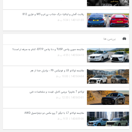
رقابت آلمان و ایتالیا؛ درگ جذاب بی ام و M5 و فراری 812
1401-01-03 | 9:34 ب.ظ
بررسی ها
مقایسه سورن پلاس TU5P و دنا پلاس EF7P؛ کدام به‌ صرفه‌ تر است؟
1405-04-13 | 4:55 ب.ظ
مقایسه لوکانو L8 و فونیکس F9 ؛ برادران جدا از هم
1405-04-04 | 10:00 ب.ظ
لوکانو 7 بخریم؟ بررسی کامل، قیمت و مشخصات فنی
1405-03-01 | 12:55 ب.ظ
مقایسه لوکانو L7 با تیگو 7 پرو مکس دو دیفرانسیل AWD
1404-09-06 | 9:51 ب.ظ