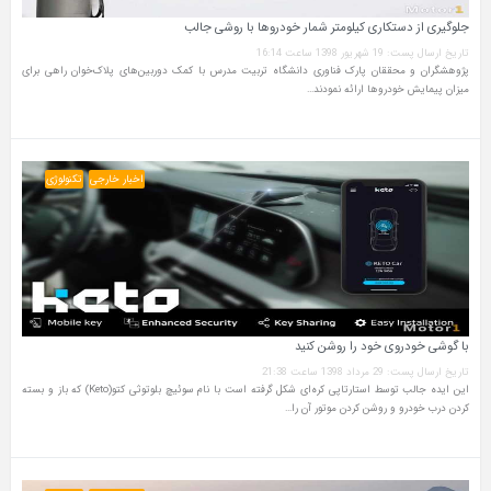
جلوگیری از دستکاری کیلومتر شمار خودروها با روشی جالب
تاریخ ارسال پست: 19 شهریور 1398 ساعت 16:14
پژوهشگران و محققان پارک فناوری دانشگاه تربیت مدرس با کمک دوربین‌های پلاک‌خوان راهی برای
میزان پیمایش خودروها ارائه نمودند…
اخبار خارجی
تکنولوژی
با گوشی خودروی خود را روشن کنید
تاریخ ارسال پست: 29 مرداد 1398 ساعت 21:38
این ایده جالب توسط استارتاپی کره‌ای شکل گرفته است با نام سوئیچ‌ بلوتوثی کتو(Keto) که باز و بسته
کردن درب خودرو و روشن کردن موتور آن را…