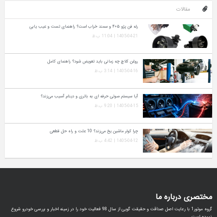
مقالات
رله فن پژو ۴۰۵ و سمند خراب است؟ راهنمای تست و عیب‌ یابی
1405-04-21 | 11:04 ب.ظ
روغن کلاچ چه زمانی باید تعویض شود؟ راهنمای کامل
1405-04-16 | 3:14 ب.ظ
آیا سیستم صوتی حرفه‌ ای به باتری و دینام آسیب می‌زند؟
1405-04-15 | 9:20 ب.ظ
چرا کولر ماشین یخ می‌زند؟ 10 علت و راه‌ حل قطعی
1405-04-12 | 4:42 ب.ظ
مختصری درباره ما
گروه موتور1 با رعایت اصل صداقت و حقیقت گویی از سال 98 فعالیت خود را در زمینه اخبار و بررسی خودرو شروع
نموده است.