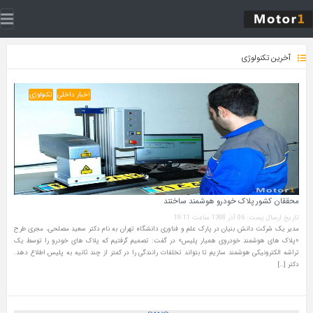
آخرین تکنولوژی
اخبار داخلی
تکنولوژی
محققان کشور پلاک خودرو هوشمند ساختند
تاریخ ارسال پست: 06 آذر 1398 ساعت 19:11
مدیر یک شرکت دانش بنیان در پارک علم و فناوری دانشگاه تهران به نام دکتر سعید مصلحی، مجری طرح
«پلاک های هوشمند خودروی همیار پلیس» در گفت: تصمیم گرفتیم که پلاک های خودرو را توسط یک
تراشه الکترونیکی هوشمند سازیم تا بتواند تخلفات رانندگی را در کمتر از چند ثانیه به پلیس اطلاع دهد.
دکتر […]