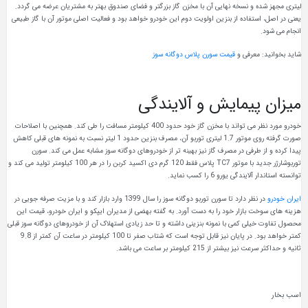
لیتری مجهز شده و نسخه نهایی آن با مخزن گاز بزرگتر و فضای صندوق بهتر به مشتریان عرضه می گردد.
یعنی در اصل، استفاده از بنزین اولویت دوم این خودرو خواهد بود و فعالیت اصلی موتور آن با گاز طبیعی
انجام می شود.
شاید بخوانید: معرفی و
قیمت سورن پلاس دوگانه سوز
میزان پیمایش و آلایندگی
خودرو مورد نظر می تواند با مخزن گاز خود حدود 400 کیلومتر مسافت را طی کند. همچنین با اصلاحات
صورت گرفته روی موتور 1.7 لیتری توربو آن، مصرف بنزین حدود 1 لیتر نسبت به نمونه های قبلی کاهش
پیدا کرده و از طرفی در مصرف گاز نیز بهینه تر از خودروهای دوگانه سوز مشابه عمل می کند. سورن
توربوشارژر جدید با موتور TC7 پلاس فقط 120 گرم دی اکسید کربن را در هر 100 کیلومتر تولید می کند و
توانسته استاندار آلایندگی یورو 6 را کسب نماید.
ایران خودرو
در نظر دارد تا سورن توربو دوگانه سوز را سال 1399 وارد بازار کند و با مزیت صرفه جویی در
هزینه های سوخت بازار خود را به دست آورد. به گفته بهضی از مدیران ایپکو و ایران خودرو، قیمت این
محصول تفاوت خیلی کمی با نمونه بنزینی داشته و تا حد زیادی استهلاک آن از خودروهای دوگانه سوز قبلی
کمتر خواهد بود. در پایان نیز قابل توجه است که شتاب صفر تا 100 کیلومتر در ساعت آن کمتر از 9.8
ثانیه و حداکثر سرعت نیز بیشتر از 215 کیلومتر بر ساعت می باشد.
اسب بخار