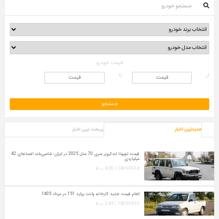
جستجو خودرو
قیمت خودرو
از
تا
جدیدترین اخبار
پربحث ترین اخبار
قیمت تویوتا لندکروزر سری 70 مدل 2025 در ایران؛ شاسی‌بلند افسانه‌ای 42
میلیاردی
1405-05-14 | 4:26 ب.ظ
اعلام قیمت جدید کارخانه وانت پراید 151 در مرداد 1405
1405-05-13 | 2:45 ب.ظ