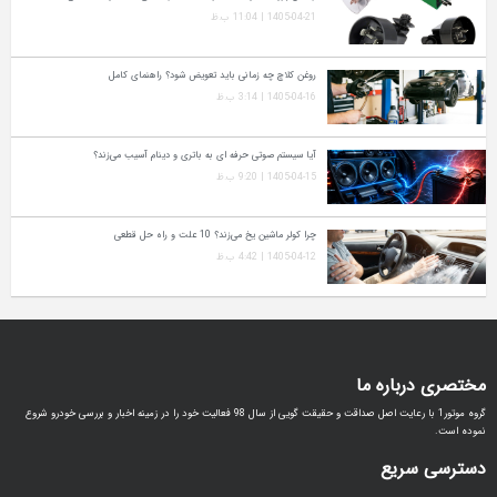
1405-04-21 | 11:04 ب.ظ
روغن کلاچ چه زمانی باید تعویض شود؟ راهنمای کامل
1405-04-16 | 3:14 ب.ظ
آیا سیستم صوتی حرفه‌ ای به باتری و دینام آسیب می‌زند؟
1405-04-15 | 9:20 ب.ظ
چرا کولر ماشین یخ می‌زند؟ 10 علت و راه‌ حل قطعی
1405-04-12 | 4:42 ب.ظ
مختصری درباره ما
گروه موتور1 با رعایت اصل صداقت و حقیقت گویی از سال 98 فعالیت خود را در زمینه اخبار و بررسی خودرو شروع
نموده است.
دسترسی سریع