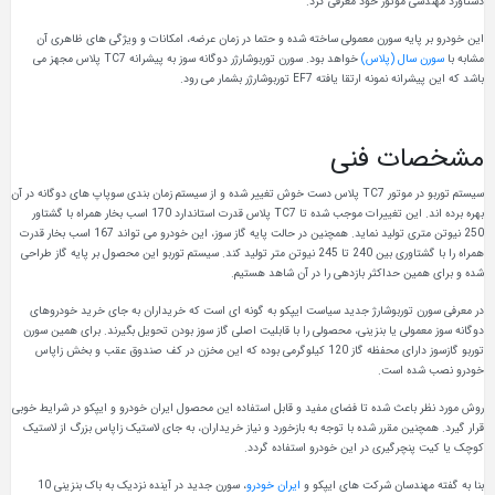
دستاورد مهندسی موتور خود معرفی کرد.
این خودرو بر پایه سورن معمولی ساخته شده و حتما در زمان عرضه، امکانات و ویژگی های ظاهری آن
مشابه با
سورن سال (پلاس)
خواهد بود. سورن توربوشارژر دوگانه سوز به پیشرانه TC7 پلاس مجهز می
باشد که این پیشرانه نمونه ارتقا یافته EF7 توربوشارژر بشمار می رود.
مشخصات فنی
سیستم توربو در موتور TC7 پلاس دست خوش تغییر شده و از سیستم زمان بندی سوپاپ های دوگانه در آن
بهره برده اند. این تغییرات موجب شده تا TC7 پلاس قدرت استاندارد 170 اسب بخار همراه با گشتاور
250 نیوتن متری تولید نماید. همچنین در حالت پایه گاز سوز، این خودرو می تواند 167 اسب بخار قدرت
همراه را با گشتاوری بین 240 تا 245 نیوتن متر تولید کند. سیستم توربو این محصول بر پایه گاز طراحی
شده و برای همین حداکثر بازدهی را در آن شاهد هستیم.
در معرفی سورن توربوشارژ جدید سیاست ایپکو به گونه ای است که خریداران به جای خرید خودروهای
دوگانه سوز معمولی یا بنزینی، محصولی را با قابلیت اصلی گاز سوز بودن تحویل بگیرند. برای همین سورن
توربو گازسوز دارای محفظه گاز 120 کیلوگرمی بوده که این مخزن در کف صندوق عقب و بخش زاپاس
خودرو نصب شده است.
روش مورد نظر باعث شده تا فضای مفید و قابل استفاده این محصول ایران خودرو و ایپکو در شرایط خوبی
قرار گیرد. همچنین مقرر شده با توجه به بازخورد و نیاز خریداران، به جای لاستیک زاپاس بزرگ از لاستیک
کوچک یا کیت پنچرگیری در این خودرو استفاده گردد.
بنا به گفته مهندسان شرکت های ایپکو و
ایران خودرو
، سورن جدید در آینده نزدیک به باک بنزینی 10