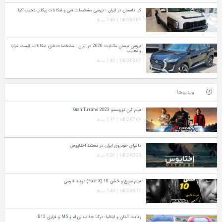
کیا تاسمان در ایران ؛ بررسی مشخصات فنی و امکانات پیکاپ عجیب کیا
1405-05-07 | 7:48 ب.ظ
بررسی نیسان مگنایت 2026 در ایران | مشخصات فنی، امکانات، قیمت، مزایا
و معایب
1405-05-07 | 1:43 ب.ظ
ویدیوها
فیلم گرن توریسمو Gran Turismo 2023
1402-07-09 | 7:17 ب.ظ
مافیای خودروی ایران در مستند اختاپوس
1402-03-25 | 6:26 ب.ظ
فیلم سریع و خشن 10 (Fast X) دوبله فارسی
1402-03-11 | 1:48 ب.ظ
رقابت آلمان و ایتالیا؛ درگ جذاب بی ام و M5 و فراری 812