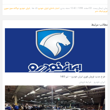
زمان ارسال پست: 02 اسفند 1398 | 12:42
دسته بندی:
اخبار داخلی
,
ایران خودرو
تگ ها: ,
ایران خودرو
,
دوگانه سوز
,
سورن
توربو
لینک خبر
مطالب مرتبط
طرح جدید فروش فوری ایران خودرو – تیر 1405
ایران خودرو
شرایط فروش