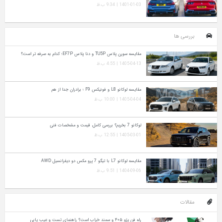
1401-01-03 | 9:34 ب.ظ
بررسی ها
مقایسه سورن پلاس TU5P و دنا پلاس EF7P؛ کدام به‌ صرفه‌ تر است؟
1405-04-13 | 4:55 ب.ظ
مقایسه لوکانو L8 و فونیکس F9 ؛ برادران جدا از هم
1405-04-04 | 10:00 ب.ظ
لوکانو 7 بخریم؟ بررسی کامل، قیمت و مشخصات فنی
1405-03-01 | 12:55 ب.ظ
مقایسه لوکانو L7 با تیگو 7 پرو مکس دو دیفرانسیل AWD
1404-09-06 | 9:51 ب.ظ
مقالات
رله فن پژو ۴۰۵ و سمند خراب است؟ راهنمای تست و عیب‌ یابی