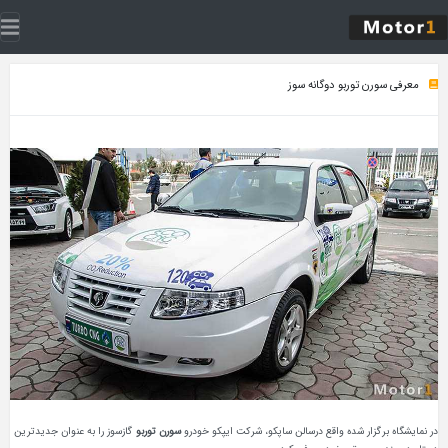
معرفی سورن توربو دوگانه سوز
در نمایشگاه برگزار شده واقع درسالن ساپکو، شرکت ایپکو خودرو
سورن توربو
گازسوز را به عنوان جدیدترین