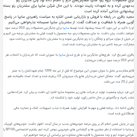
برای محصولات گروه رنو، سایپا سفارش‌های لازم را انجام داده بود ولی مدیران رنو
بدعهدی کرده و به تعهدات پایبند نبودند. با این حال شرکن سایپا برای مشتریان رنو بسته
پیشنهادی جذابی آماده کرده است.
مجید باقری در رابطه با فروش و بازاریابی ضمن اشاره به سیاست راهبردی سایپا در پاسخ
گویی همراه با شفافیت و صداقت گفت: از مشتریان سایپا صمیمانه عذرخواهی می‌کنیم.
او با تاکید بر این مورد که بسته پیشنهاد شده توسط
سایپا
برای جایگزینی محصولات رنو، 350 درصد سود
خواهد داشت، بیان داشت: به‌ جای محصولات رنو، سه محصول با قیمت قبلی به مشتریان عرضه می کنیم و
در خیلی از موارد سراتو و چانگان را با رنو جایگزین نموده و به مشتریان داده‌ایم. علاوه بر پرداخت سود
مشارکت، جریمه تاخیر نیز به مشتریان پرداخت شده است.
باقری تصریح کرد: طرح‌های جایگزین ما و طرح تبدیل
سایپا
به صورتی است که خریداران با انتخاب هر
کدام، 350 درصد سود دریافت می‌نمایند.
قائم مقام مدیر عامل با عنوان نمودن این موضوع که قبل از تیر ماه 1399 تمام تعهداتمان را به صفر
می‌رسانیم، گفت: مشکل اصلی خریداران هاچ بک سیتروئن C3 برطرف شده و تعداد اسناد باقیمانده هم
کمتر از 20 عدد می باشد.
این فرد درباره وضعیت تولید در شرکت های زیر مجموعه سایپا اشاره ای داشت و بیان کرد: شرکت‌هایی
مانند زامیاد و مگاموتور در حال حاضر رکورد تولید خود را شکسته‌ اند.
باقری ادامه داد: برنامه فعلی و مهم ما افزایش تولید همراه با جذب تسهیلات، کمک و حمایت مالی
هدفگذاری شده است.
وی در پایان ضمن اعلام کار بر روی عرضه خودروهای جدید در سال آینده، اظهار داشت: خودروهای کوییک
و ساینا با استفاده از نظر مشتری ها و کارشناس های خودرویی عوض کرده ایم، پلتفرم اختصاصی SP100 را
طراحی نموده ایم و چند محصول با قابلیت‌های متفاوت نیز براساس آن عرضه خواهیم کرد.