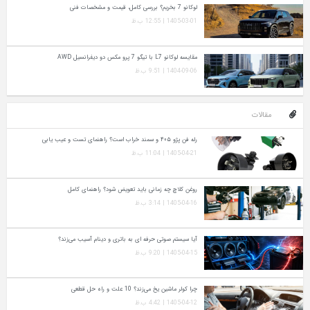
لوکانو 7 بخریم؟ بررسی کامل، قیمت و مشخصات فنی
1405-03-01 | 12:55 ب.ظ
مقایسه لوکانو L7 با تیگو 7 پرو مکس دو دیفرانسیل AWD
1404-09-06 | 9:51 ب.ظ
مقالات
رله فن پژو ۴۰۵ و سمند خراب است؟ راهنمای تست و عیب‌ یابی
1405-04-21 | 11:04 ب.ظ
روغن کلاچ چه زمانی باید تعویض شود؟ راهنمای کامل
1405-04-16 | 3:14 ب.ظ
آیا سیستم صوتی حرفه‌ ای به باتری و دینام آسیب می‌زند؟
1405-04-15 | 9:20 ب.ظ
چرا کولر ماشین یخ می‌زند؟ 10 علت و راه‌ حل قطعی
1405-04-12 | 4:42 ب.ظ