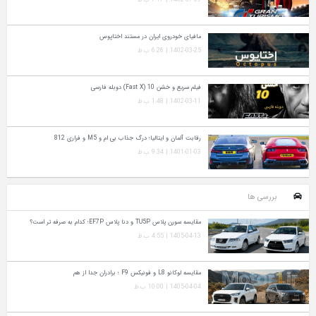
مافیای خودروی ایران در مستند اختاپوس
1402-03-25 | 6:26 ب.ظ
فیلم سریع و خشن 10 (Fast X) دوبله فارسی
1402-03-11 | 1:48 ب.ظ
رقابت آلمان و ایتالیا؛ درگ جذاب بی ام و M5 و فراری 812
1401-01-03 | 9:34 ب.ظ
بررسی ها
مقایسه سورن پلاس TU5P و دنا پلاس EF7P؛ کدام به‌ صرفه‌ تر است؟
1405-04-13 | 4:55 ب.ظ
مقایسه لوکانو L8 و فونیکس F9 ؛ برادران جدا از هم
1405-04-04 | 10:00 ب.ظ