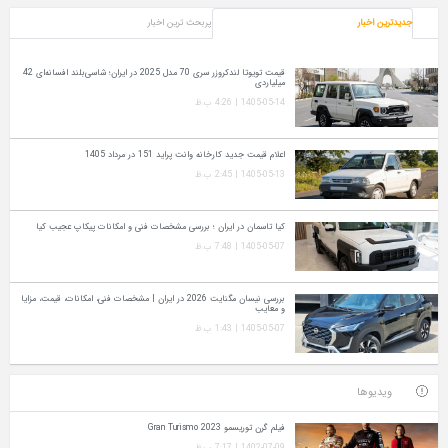
جدیدترین اخبار
پربحث ترین اخبار
قیمت تویوتا لندکروزر سری 70 مدل 2025 در ایران؛ شاسی‌بلند افسانه‌ای 42
میلیاردی
1405-05-14 | 4:26 ب.ظ
اعلام قیمت جدید کارخانه وانت پراید 151 در مرداد 1405
1405-05-13 | 2:45 ب.ظ
کیا تاسمان در ایران ؛ بررسی مشخصات فنی و امکانات پیکاپ عجیب کیا
1405-05-07 | 7:48 ب.ظ
بررسی نیسان مگنایت 2026 در ایران | مشخصات فنی، امکانات، قیمت، مزایا
و معایب
1405-05-07 | 1:43 ب.ظ
ویدیوها
فیلم گرن توریسمو Gran Turismo 2023
1402-07-09 | 7:17 ب.ظ