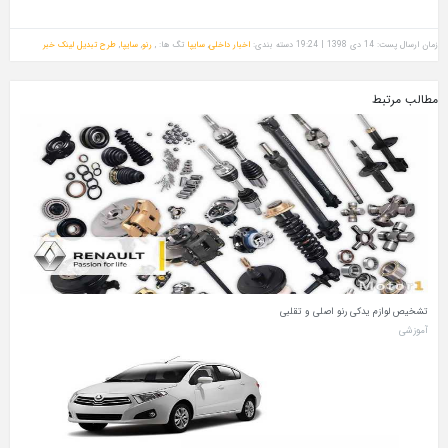
زمان ارسال پست: 14 دی 1398 | 19:24
دسته بندی:
اخبار داخلی
,
سایپا
تگ ها: ,
رنو
,
سایپا
,
طرح تبدیل
لینک خبر
مطالب مرتبط
تشخیص لوازم یدکی رنو اصلی و تقلبی
آموزشی