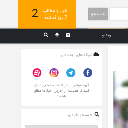
2
اخبار و مطالب
جستجو
7 روز گذشته
ویدیو
شبکه های اجتماعی
گروه موتور1 را در شبکه اجتماعی دنبال
کنید تا همیشه از آخرین اخبار ما مطلع
باشید!
جستجو خودرو