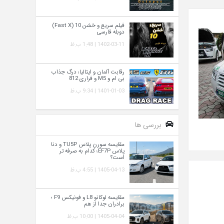
فیلم سریع و خشن 10 (Fast X)
دوبله فارسی
1402-03-11 | 1:48 ب.ظ
رقابت آلمان و ایتالیا؛ درگ جذاب
بی ام و M5 و فراری 812
1401-01-03 | 9:34 ب.ظ
بررسی ها
مقایسه سورن پلاس TU5P و دنا
پلاس EF7P؛ کدام به‌ صرفه‌ تر
است؟
1405-04-13 | 4:55 ب.ظ
مقایسه لوکانو L8 و فونیکس F9 ؛
برادران جدا از هم
1405-04-04 | 10:00 ب.ظ