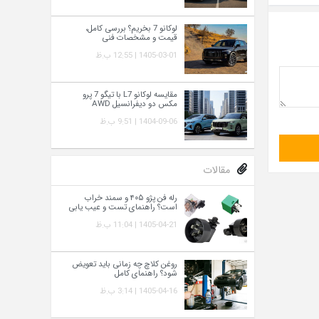
لوکانو 7 بخریم؟ بررسی کامل،
قیمت و مشخصات فنی
1405-03-01 | 12:55 ب.ظ
مقایسه لوکانو L7 با تیگو 7 پرو
مکس دو دیفرانسیل AWD
1404-09-06 | 9:51 ب.ظ
مقالات
رله فن پژو ۴۰۵ و سمند خراب
است؟ راهنمای تست و عیب‌ یابی
1405-04-21 | 11:04 ب.ظ
روغن کلاچ چه زمانی باید تعویض
شود؟ راهنمای کامل
1405-04-16 | 3:14 ب.ظ