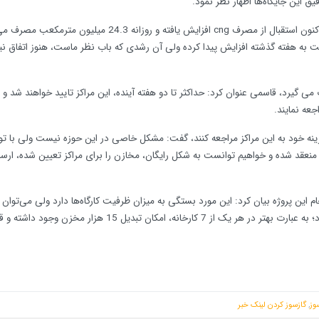
یق این جایگاه‌ها اظهار نظر نمود.
این معاون در شرکت پخش فرآورده‌های نفتی ضمن تاکید به اینکه اکنون استقبال از مصرف cng افزایش یافته و روزانه 24.3 می
 ثبت‌ نام‌های گازسوز کردن خودرو 50 درصد نسبت به هفته گذشته افزایش پیدا کرده ولی آن رشدی که باب نظر ماست، هنوز اتفاق 
می گیرد، قاسمی عنوان کرد: حداکثر تا دو هفته آینده، این مراکز تایید خواهند شد و 
جعه نمایند.
هزینه خود به این مراکز مراجعه کنند، گفت: مشکل خاصی در این حوزه نیست ولی با تو
داد منعقد شده و خواهیم توانست به‌ شکل رایگان، مخازن را برای مراکز تعیین شده، ارسا
 این پروژه بیان کرد: این مورد بستگی به میزان ظرفیت کارگاه‌ها دارد ولی می‌توان
تقریبا در هر کارخانه مخزن نزدیک 15 هزار تبدیل ماهیانه انجام شود؛ به عبارت بهتر در هر یک از 7 کارخانه، امکان تبدیل 15 هز
وز
,
گازسوز کردن
لینک خبر