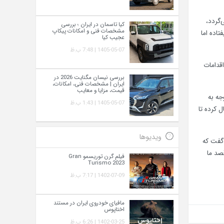
لیون مترمکعب مصرف می‌گردد،
کیا تاسمان در ایران ؛ بررسی
مشخصات فنی و امکانات پیکاپ
نیفتاده اما
عجیب کیا
1405-05-07 | 7:48 ب.ظ
اقدامات
بررسی نیسان مگنایت 2026 در
ایران | مشخصات فنی، امکانات،
قیمت، مزایا و معایب
جه به
1405-05-07 | 1:43 ب.ظ
ل کرده تا
ویدیوها
 گفت که
ار مخزن وجود داشته و قصد ما
فیلم گرن توریسمو Gran
Turismo 2023
1402-07-09 | 7:17 ب.ظ
مافیای خودروی ایران در مستند
اختاپوس
1402-03-25 | 6:26 ب.ظ