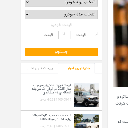
قیمت خودرو
از
تا
جدیدترین اخبار
پربحث ترین اخبار
قیمت تویوتا لندکروزر سری 70
مدل 2025 در ایران؛ شاسی‌بلند
افسانه‌ای 42 میلیاردی
اکره و
1405-05-14 | 4:26 ب.ظ
از این هفت شرکت
اعلام قیمت جدید کارخانه وانت
پراید 151 در مرداد 1405
است که
1405-05-13 | 2:45 ب.ظ