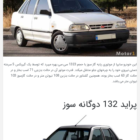
این خودرو سایپا از موتوری پایه گاز سوز با حجم 1323 سی سی بهره میبرد که توسط یک گیربکس 5 سرعته
دستی نیروی خود را به چرخهای جلو منتقل میکند. قدرت موتور آن در حالت بنزینی 71 اسب بخار و در
حالت گاز 63 اسب بخار بوده، همچنین گشتاور در حالت بنزین 108 نیوتن متر و در حالت گازسوز 103
نیوتن متر می باشد.
پراید 132 دوگانه سوز