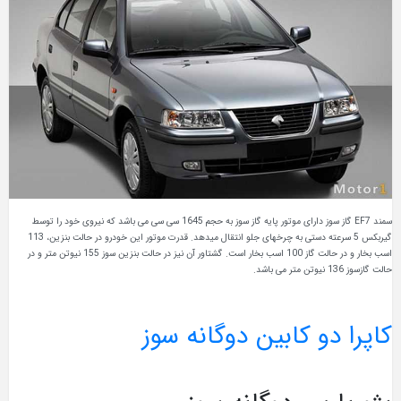
سمند EF7 گاز سوز دارای موتور پایه گاز سوز به حجم 1645 سی سی می باشد که نیروی خود را توسط
گیربکس 5 سرعته دستی به چرخهای جلو انتقال میدهد. قدرت موتور این خودرو در حالت بنزین، 113
اسب بخار و در حالت گاز 100 اسب بخار است. گشتاور آن نیز در حالت بنزین سوز 155 نیوتن متر و در
حالت گازسوز 136 نیوتن متر می باشد.
کاپرا دو کابین دوگانه سوز