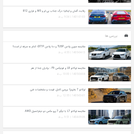
رقابت آلمان و ایتالیا؛ درگ جذاب بی ام و M5 و فراری 812
1401-01-03 | 9:34 ب.ظ
بررسی ها
مقایسه سورن پلاس TU5P و دنا پلاس EF7P؛ کدام به‌ صرفه‌ تر است؟
1405-04-13 | 4:55 ب.ظ
مقایسه لوکانو L8 و فونیکس F9 ؛ برادران جدا از هم
1405-04-04 | 10:00 ب.ظ
لوکانو 7 بخریم؟ بررسی کامل، قیمت و مشخصات فنی
1405-03-01 | 12:55 ب.ظ
مقایسه لوکانو L7 با تیگو 7 پرو مکس دو دیفرانسیل AWD
1404-09-06 | 9:51 ب.ظ