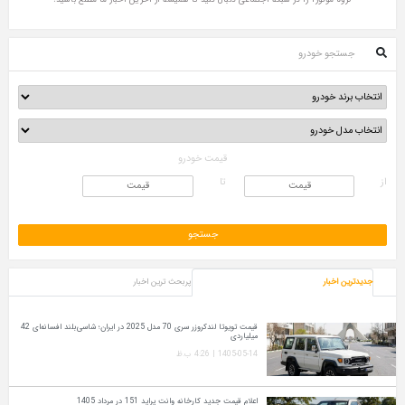
جستجو خودرو
قیمت خودرو
از
تا
جدیدترین اخبار
پربحث ترین اخبار
قیمت تویوتا لندکروزر سری 70 مدل 2025 در ایران؛ شاسی‌بلند افسانه‌ای 42
میلیاردی
1405-05-14 | 4:26 ب.ظ
اعلام قیمت جدید کارخانه وانت پراید 151 در مرداد 1405