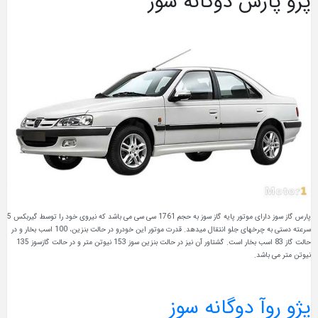
پژو پارس دوگانه سوز
پارس گاز سوز دارای موتور پایه گاز سوز به حجم 1761 سی سی می باشد که نیروی خود را توسط گیربکس 5
سرعته دستی به چرخهای جلو انتقال میدهد. قدرت موتور این خودرو در حالت بنزین، 100 اسب بخار و در
حالت گاز 83 اسب بخار است. گشتاور آن نیز در حالت بنزین سوز 153 نیوتن متر و در حالت گازسوز 135
نیوتن متر می باشد.
پژو روآ دوگانه سوز