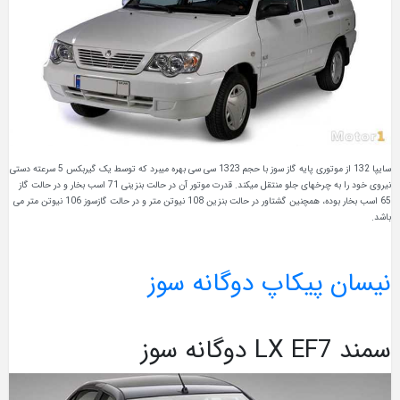
سایپا 132 از موتوری پایه گاز سوز با حجم 1323 سی سی بهره میبرد که توسط یک گیربکس 5 سرعته دستی
نیروی خود را به چرخهای جلو منتقل میکند. قدرت موتور آن در حالت بنزینی 71 اسب بخار و در حالت گاز
65 اسب بخار بوده، همچنین گشتاور در حالت بنزین 108 نیوتن متر و در حالت گازسوز 106 نیوتن متر می
باشد.
نیسان پیکاپ دوگانه سوز
سمند LX EF7 دوگانه سوز