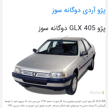
پژو آردی دوگانه سوز
پژو 405 GLX دوگانه سوز
405 GLX گاز سوز ایران خودرو موتوری پایه گاز سوز به حجم 1761 سی سی دارد که نیروی خود را توسط
گیربکس 5 سرعته دستی به چرخهای جلو انتقال میدهد. قدرت موتور این خودرو در حالت بنزین، 100