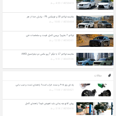
1405-04-13 | 4:55 ب.ظ
مقایسه لوکانو L8 و فونیکس F9 ؛ برادران جدا از هم
1405-04-04 | 10:00 ب.ظ
لوکانو 7 بخریم؟ بررسی کامل، قیمت و مشخصات فنی
1405-03-01 | 12:55 ب.ظ
مقایسه لوکانو L7 با تیگو 7 پرو مکس دو دیفرانسیل AWD
1404-09-06 | 9:51 ب.ظ
مقالات
رله فن پژو ۴۰۵ و سمند خراب است؟ راهنمای تست و عیب‌ یابی
1405-04-21 | 11:04 ب.ظ
روغن کلاچ چه زمانی باید تعویض شود؟ راهنمای کامل
1405-04-16 | 3:14 ب.ظ