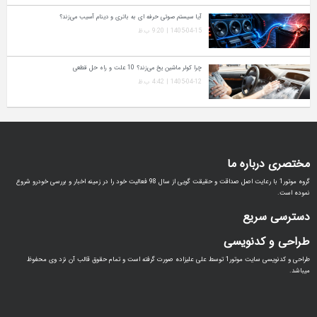
آیا سیستم صوتی حرفه‌ ای به باتری و دینام آسیب می‌زند؟
1405-04-15 | 9:20 ب.ظ
چرا کولر ماشین یخ می‌زند؟ 10 علت و راه‌ حل قطعی
1405-04-12 | 4:42 ب.ظ
مختصری درباره ما
گروه موتور1 با رعایت اصل صداقت و حقیقت گویی از سال 98 فعالیت خود را در زمینه اخبار و بررسی خودرو شروع
نموده است.
دسترسی سریع
طراحی و کدنویسی
طراحی و کدنویسی سایت موتور1 توسط علی علیزاده صورت گرفته است و تمام حقوق قالب آن نزد وی محفوظ
میباشد.