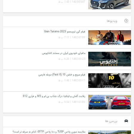
1405-05-07 | 1:43 ب.ظ
ویدیوها
فیلم گرن توریسمو Gran Turismo 2023
1402-07-09 | 7:17 ب.ظ
مافیای خودروی ایران در مستند اختاپوس
1402-03-25 | 6:26 ب.ظ
فیلم سریع و خشن 10 (Fast X) دوبله فارسی
1402-03-11 | 1:48 ب.ظ
رقابت آلمان و ایتالیا؛ درگ جذاب بی ام و M5 و فراری 812
1401-01-03 | 9:34 ب.ظ
بررسی ها
مقایسه سورن پلاس TU5P و دنا پلاس EF7P؛ کدام به‌ صرفه‌ تر است؟