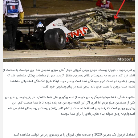
بر اثر برخورد با دیواره پیست، خودرو رومن گروژان دچار آتش سوزی شدیدی شد. وی توانست به سلامت از
آتش فرار کند و سریعا به بیمارستان نظامی بحرین منتقل گردید. پس از معاینات پزشکی مشخص شد که
رومن از ناحیه دو دست دچار سوختگی شده است و خبر خوب اینکه هیچ شکستگی استخوانی مشاهده
نشده است. رومن با دست های باند پیچی شده در پیام ویدئویی خود گفت:
سلام به همگی، فقط میخواهم بگویم من خوبم، از تمام پیگیری های شما متشکرم. در یکی دو سال اخیر من
یکی از منتقدین هیلو بودم اما امروز اگر این قطعه نبود من هم زنده نبودم تا با شما صحبت کنم. این
بهترین چیزی است که به خودرو اضافه شده است.از تمام کادر پزشکی پیست و بیمارستان تشکر می کنم.
امیدوارم به زودی بتوانم پیام های زیادی را برای شما بنویسم.
تصادف فرمول یک بحرین 2020 و صبحت های گروژان را در ویدیوی زیر می توانید مشاهده کنید