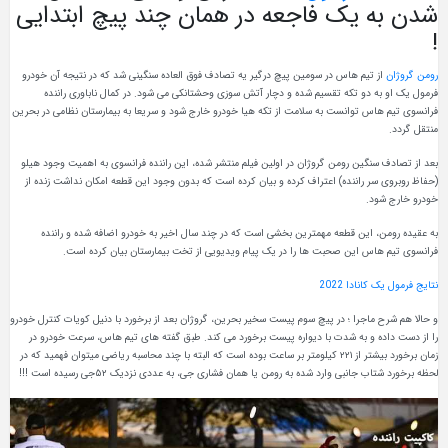
شدن به یک فاجعه در همان چند پیچ ابتدایی
!
رومن گروژان
از تیم هاس در سومین پیچ درگیر یه تصادف فوق العاده سنگینی شد که در نتیجه آن خودرو
فرمول یک او به دو تکه تقسیم شده و دچار آتش سوزی وحشتانکی می شود. در کمال ناباوری راننده
فرانسوی تیم هاس توانست به سلامت از تکه هیا خودرو خارج شود و سریعا به بیمارستان نظامی در بحرین
منتقل گردد.
بعد از تصادف سنگین رومن گروژان در اولین فیلم منتشر شده، این راننده فرانسوی به اهمیت وجود هیلو
(حفاظ روبروی سر راننده) اعتراف کرده و بیان کرده است که بدون وجود این قطعه امکان نداشت زنده از
خودرو خارج شود.
به عقیده رومن، این قطعه مهمترین بخشی است که در چند سال اخیر به خودرو اضافه شده و راننده
فرانسوی تیم هاس این صحبت ها را در یک پیام ویدیویی از تخت بیمارستان بیان کرده است.
نتایج فرمول یک کانادا 2022
و حالا هم شرح ماجرا ؛ در پیچ سوم پیست سخیر بحرین، گروژان بعد از برخورد با دنیل کویات کنترل خودرو
را از دست داده و به شدت با دیواره پیست برخورد می کند. طبق گفته های تیم هاس، سرعت خودرو در
زمان برخورد بیشتر از ۲۲۱ کیلومتر بر ساعت بوده است که البته با چند محاسبه ریاضی میتوان فهمید که در
لحظه برخورد شتاب جانبی وارد شده به رومن یا همان فشاری جی، به عددی نزدیک ۵۲جی رسیده است !!!