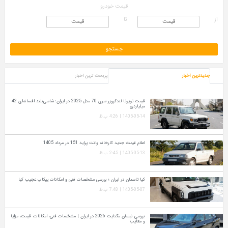
قیمت خودرو
از
تا
جدیدترین اخبار
پربحث ترین اخبار
قیمت تویوتا لندکروزر سری 70 مدل 2025 در ایران؛ شاسی‌بلند افسانه‌ای 42
میلیاردی
1405-05-14 | 4:26 ب.ظ
اعلام قیمت جدید کارخانه وانت پراید 151 در مرداد 1405
1405-05-13 | 2:45 ب.ظ
کیا تاسمان در ایران ؛ بررسی مشخصات فنی و امکانات پیکاپ عجیب کیا
1405-05-07 | 7:48 ب.ظ
بررسی نیسان مگنایت 2026 در ایران | مشخصات فنی، امکانات، قیمت، مزایا
و معایب