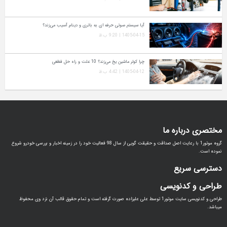
آیا سیستم صوتی حرفه‌ ای به باتری و دینام آسیب می‌زند؟
1405-04-15 | 9:20 ب.ظ
چرا کولر ماشین یخ می‌زند؟ 10 علت و راه‌ حل قطعی
1405-04-12 | 4:42 ب.ظ
مختصری درباره ما
گروه موتور1 با رعایت اصل صداقت و حقیقت گویی از سال 98 فعالیت خود را در زمینه اخبار و بررسی خودرو شروع
نموده است.
دسترسی سریع
طراحی و کدنویسی
طراحی و کدنویسی سایت موتور1 توسط علی علیزاده صورت گرفته است و تمام حقوق قالب آن نزد وی محفوظ
میباشد.