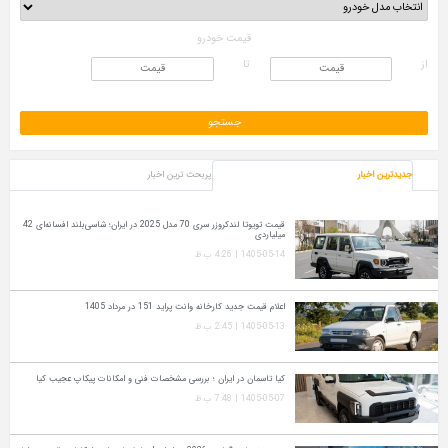
قیمت خودرو
از
تا
جدیدترین اخبار
پربحث ترین اخبار
قیمت تویوتا لندکروزر سری 70 مدل 2025 در ایران؛ شاسی‌بلند افسانه‌ای 42
میلیاردی
1405-05-14 | 4:26 ب.ظ
اعلام قیمت جدید کارخانه وانت پراید 151 در مرداد 1405
1405-05-13 | 2:45 ب.ظ
کیا تاسمان در ایران ؛ بررسی مشخصات فنی و امکانات پیکاپ عجیب کیا
1405-05-07 | 7:48 ب.ظ