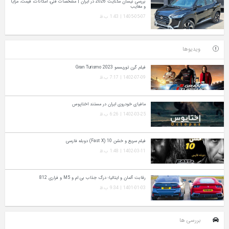
بررسی نیسان مگنایت 2026 در ایران | مشخصات فنی، امکانات، قیمت، مزایا
و معایب
1405-05-07 | 1:43 ب.ظ
ویدیوها
فیلم گرن توریسمو Gran Turismo 2023
1402-07-09 | 7:17 ب.ظ
مافیای خودروی ایران در مستند اختاپوس
1402-03-25 | 6:26 ب.ظ
فیلم سریع و خشن 10 (Fast X) دوبله فارسی
1402-03-11 | 1:48 ب.ظ
رقابت آلمان و ایتالیا؛ درگ جذاب بی ام و M5 و فراری 812
1401-01-03 | 9:34 ب.ظ
بررسی ها