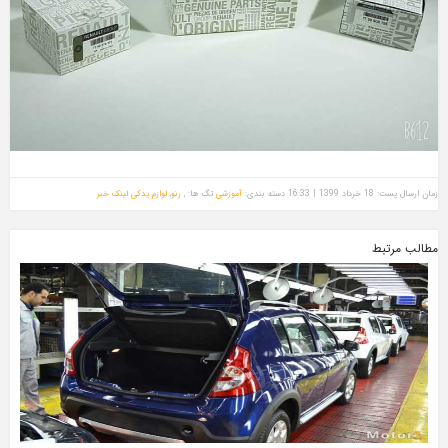
زمان ارسال پست: 18 خرداد 1399 | 16:33
دسته بندی:
آموزشی
تگ ها: ,
رنو
,
لوازم یدکی
لینک خبر
مطالب مرتبط