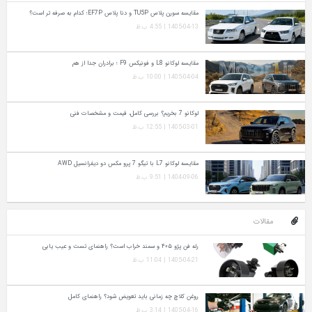
مقایسه سورن پلاس TU5P و دنا پلاس EF7P؛ کدام به‌ صرفه‌ تر است؟
1405-04-13 | 4:55 ب.ظ
مقایسه لوکانو L8 و فونیکس F9 ؛ برادران جدا از هم
1405-04-04 | 10:00 ب.ظ
لوکانو 7 بخریم؟ بررسی کامل، قیمت و مشخصات فنی
1405-03-01 | 12:55 ب.ظ
مقایسه لوکانو L7 با تیگو 7 پرو مکس دو دیفرانسیل AWD
1404-09-06 | 9:51 ب.ظ
مقالات
رله فن پژو ۴۰۵ و سمند خراب است؟ راهنمای تست و عیب‌ یابی
1405-04-21 | 11:04 ب.ظ
روغن کلاچ چه زمانی باید تعویض شود؟ راهنمای کامل
1405-04-16 | 3:14 ب.ظ