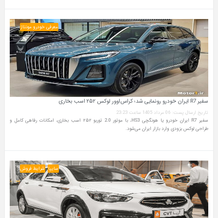
معرفی خودرو مونتاژ
سفیر R7 ایران خودرو رونمایی شد؛ کراس‌اوور لوکس ۲۵۲ اسب بخاری
تاریخ ارسال پست: 06 مرداد 1405 ساعت 23:23
سفیر R7 ایران خودرو یا هونگچی HS3، با موتور 2.0 توربو ۲۵۲ اسب بخاری، امکانات رفاهی کامل و
طراحی لوکس بزودی وارد بازار ایران می‌شود.
سایپا
شرایط فروش