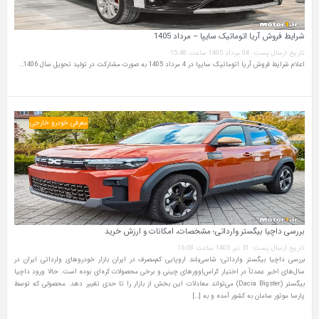
شرایط فروش آریا اتوماتیک سایپا – مرداد 1405
تاریخ ارسال پست: 04 مرداد 1405 ساعت 15:48
اعلام شرایط فروش آریا اتوماتیک سایپا در 4 مرداد 1405 به صورت مشارکت در تولید تحویل سال 1406…
معرفی خودرو خارجی
بررسی داچیا بیگستر وارداتی؛ مشخصات، امکانات و ارزش خرید
تاریخ ارسال پست: 31 تیر 1405 ساعت 16:08
بررسی داچیا بیگستر وارداتی؛ شاسی‌بلند اروپایی کم‌مصرف در ایران بازار خودروهای وارداتی ایران در
سال‌های اخیر عمدتاً در اختیار کراس‌اوورهای چینی و برخی محصولات کره‌ای بوده است. حالا ورود داچیا
بیگستر (Dacia Bigster) می‌تواند معادلات این بخش از بازار را تا حدی تغییر دهد. محصولی که توسط
پارسا موتور سامان به کشور آمده و به […]