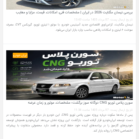
بررسی نیسان مگنایت 2026 در ایران | مشخصات فنی، امکانات، قیمت، مزایا و معایب
تاریخ ارسال پست: 07 مرداد 1405 ساعت 13:43
نیسان مگنایت، کراس‌اوور اقتصادی جدید آمیتیس خودرو، با موتور ۱ لیتری توربو، گیربکس CVT، مصرف
سوخت ۶ لیتری و امکانات رفاهی مناسب وارد بازار ایران می‌شود.
ایران خودرو
سورن پلاس توربو CNG دوگانه سوز برگشت؛ مشخصات، موتور و زمان عرضه
تاریخ ارسال پست: 07 مرداد 1405 ساعت 11:34
پس از ماه‌ها سکوت درباره پروژه سورن پلاس توربو CNG، این خودرو بار دیگر در فهرست محصولات در
دست توسعه ایران‌خودرو قرار گرفته است. بازگشت این پروژه نشان می‌دهد ایران‌خودرو همچنان توسعه
خودروهای گازسوز را در برنامه‌های آینده خود حفظ کرده و قصد دارد محصولی متفاوت با پیشرانه
اختصاصی CNG را روانه بازار کند.