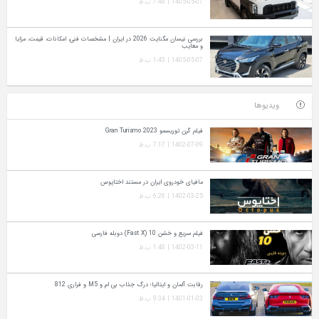
1405-05-07 | 7:48 ب.ظ
بررسی نیسان مگنایت 2026 در ایران | مشخصات فنی، امکانات، قیمت، مزایا
و معایب
1405-05-07 | 1:43 ب.ظ
ویدیوها
فیلم گرن توریسمو Gran Turismo 2023
1402-07-09 | 7:17 ب.ظ
مافیای خودروی ایران در مستند اختاپوس
1402-03-25 | 6:26 ب.ظ
فیلم سریع و خشن 10 (Fast X) دوبله فارسی
1402-03-11 | 1:48 ب.ظ
رقابت آلمان و ایتالیا؛ درگ جذاب بی ام و M5 و فراری 812
1401-01-03 | 9:34 ب.ظ