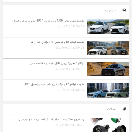
بررسی ها
مقایسه سورن پلاس TU5P و دنا پلاس EF7P؛ کدام به‌ صرفه‌ تر است؟
1405-04-13 | 4:55 ب.ظ
مقایسه لوکانو L8 و فونیکس F9 ؛ برادران جدا از هم
1405-04-04 | 10:00 ب.ظ
لوکانو 7 بخریم؟ بررسی کامل، قیمت و مشخصات فنی
1405-03-01 | 12:55 ب.ظ
مقایسه لوکانو L7 با تیگو 7 پرو مکس دو دیفرانسیل AWD
1404-09-06 | 9:51 ب.ظ
مقالات
رله فن پژو ۴۰۵ و سمند خراب است؟ راهنمای تست و عیب‌ یابی
1405-04-21 | 11:04 ب.ظ