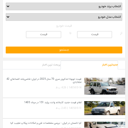
قیمت خودرو
از
تا
جدیدترین اخبار
پربحث ترین اخبار
قیمت تویوتا لندکروزر سری 70 مدل 2025 در ایران؛ شاسی‌بلند افسانه‌ای 42
میلیاردی
1405-05-14 | 4:26 ب.ظ
اعلام قیمت جدید کارخانه وانت پراید 151 در مرداد 1405
1405-05-13 | 2:45 ب.ظ
کیا تاسمان در ایران ؛ بررسی مشخصات فنی و امکانات پیکاپ عجیب کیا