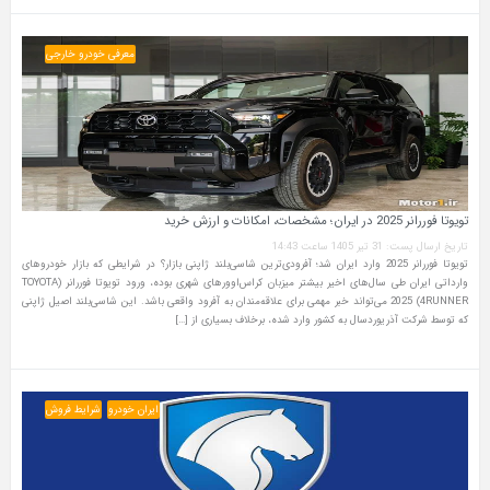
معرفی خودرو خارجی
تویوتا فوررانر 2025 در ایران؛ مشخصات، امکانات و ارزش خرید
تاریخ ارسال پست: 31 تیر 1405 ساعت 14:43
تویوتا فوررانر 2025 وارد ایران شد؛ آفرودی‌ترین شاسی‌بلند ژاپنی بازار؟ در شرایطی که بازار خودروهای
وارداتی ایران طی سال‌های اخیر بیشتر میزبان کراس‌اوورهای شهری بوده، ورود تویوتا فوررانر (TOYOTA
4RUNNER) 2025 می‌تواند خبر مهمی برای علاقه‌مندان به آفرود واقعی باشد. این شاسی‌بلند اصیل ژاپنی
که توسط شرکت آذریوردسال به کشور وارد شده، برخلاف بسیاری از […]
ایران خودرو
شرایط فروش