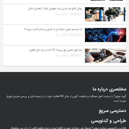
روغن کلاچ چه زمانی باید تعویض شود؟ راهنمای کامل
1405-04-16 | 3:14 ب.ظ
آیا سیستم صوتی حرفه‌ ای به باتری و دینام آسیب می‌زند؟
1405-04-15 | 9:20 ب.ظ
چرا کولر ماشین یخ می‌زند؟ 10 علت و راه‌ حل قطعی
1405-04-12 | 4:42 ب.ظ
مختصری درباره ما
گروه موتور1 با رعایت اصل صداقت و حقیقت گویی از سال 98 فعالیت خود را در زمینه اخبار و بررسی خودرو شروع
نموده است.
دسترسی سریع
طراحی و کدنویسی
طراحی و کدنویسی سایت موتور1 توسط علی علیزاده صورت گرفته است و تمام حقوق قالب آن نزد وی محفوظ