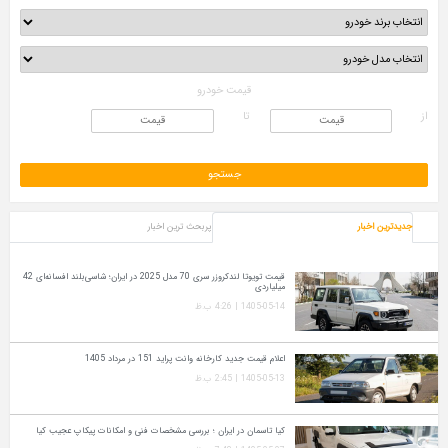
قیمت خودرو
از
تا
جدیدترین اخبار
پربحث ترین اخبار
قیمت تویوتا لندکروزر سری 70 مدل 2025 در ایران؛ شاسی‌بلند افسانه‌ای 42
میلیاردی
1405-05-14 | 4:26 ب.ظ
اعلام قیمت جدید کارخانه وانت پراید 151 در مرداد 1405
1405-05-13 | 2:45 ب.ظ
کیا تاسمان در ایران ؛ بررسی مشخصات فنی و امکانات پیکاپ عجیب کیا