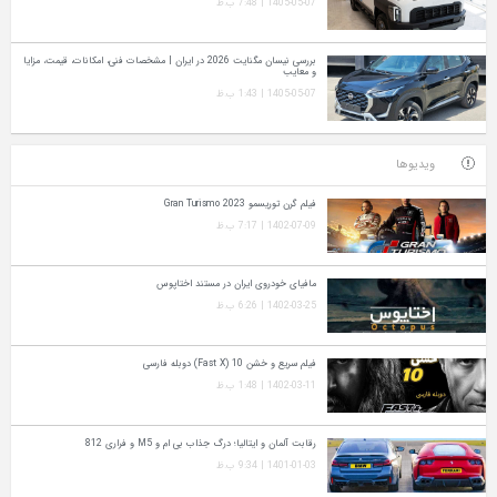
1405-05-07 | 7:48 ب.ظ
بررسی نیسان مگنایت 2026 در ایران | مشخصات فنی، امکانات، قیمت، مزایا
و معایب
1405-05-07 | 1:43 ب.ظ
ویدیوها
فیلم گرن توریسمو Gran Turismo 2023
1402-07-09 | 7:17 ب.ظ
مافیای خودروی ایران در مستند اختاپوس
1402-03-25 | 6:26 ب.ظ
فیلم سریع و خشن 10 (Fast X) دوبله فارسی
1402-03-11 | 1:48 ب.ظ
رقابت آلمان و ایتالیا؛ درگ جذاب بی ام و M5 و فراری 812
1401-01-03 | 9:34 ب.ظ