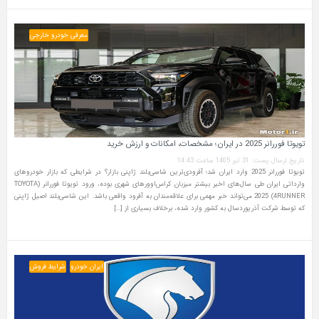
معرفی خودرو خارجی
تویوتا فوررانر 2025 در ایران؛ مشخصات، امکانات و ارزش خرید
تاریخ ارسال پست: 31 تیر 1405 ساعت 14:43
تویوتا فوررانر 2025 وارد ایران شد؛ آفرودی‌ترین شاسی‌بلند ژاپنی بازار؟ در شرایطی که بازار خودروهای
وارداتی ایران طی سال‌های اخیر بیشتر میزبان کراس‌اوورهای شهری بوده، ورود تویوتا فوررانر (TOYOTA
4RUNNER) 2025 می‌تواند خبر مهمی برای علاقه‌مندان به آفرود واقعی باشد. این شاسی‌بلند اصیل ژاپنی
که توسط شرکت آذریوردسال به کشور وارد شده، برخلاف بسیاری از […]
ایران خودرو
شرایط فروش