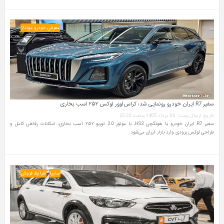
معرفی خودرو مونتاژ
سفیر R7 ایران خودرو رونمایی شد؛ کراس‌اوور لوکس ۲۵۲ اسب بخاری
تاریخ ارسال پست: 06 مرداد 1405 ساعت 23:23
سفیر R7 ایران خودرو یا هونگچی HS3، با موتور 2.0 توربو ۲۵۲ اسب بخاری، امکانات رفاهی کامل و
طراحی لوکس بزودی وارد بازار ایران می‌شود.
سایپا
شرایط فروش