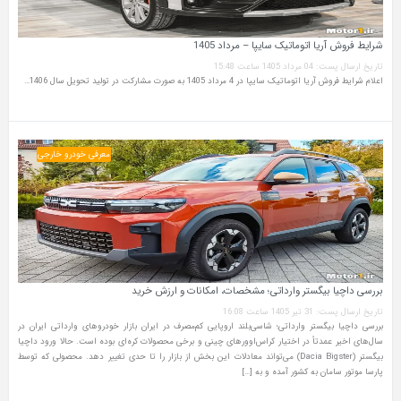
شرایط فروش آریا اتوماتیک سایپا – مرداد 1405
تاریخ ارسال پست: 04 مرداد 1405 ساعت 15:48
اعلام شرایط فروش آریا اتوماتیک سایپا در 4 مرداد 1405 به صورت مشارکت در تولید تحویل سال 1406…
معرفی خودرو خارجی
بررسی داچیا بیگستر وارداتی؛ مشخصات، امکانات و ارزش خرید
تاریخ ارسال پست: 31 تیر 1405 ساعت 16:08
بررسی داچیا بیگستر وارداتی؛ شاسی‌بلند اروپایی کم‌مصرف در ایران بازار خودروهای وارداتی ایران در
سال‌های اخیر عمدتاً در اختیار کراس‌اوورهای چینی و برخی محصولات کره‌ای بوده است. حالا ورود داچیا
بیگستر (Dacia Bigster) می‌تواند معادلات این بخش از بازار را تا حدی تغییر دهد. محصولی که توسط
پارسا موتور سامان به کشور آمده و به […]