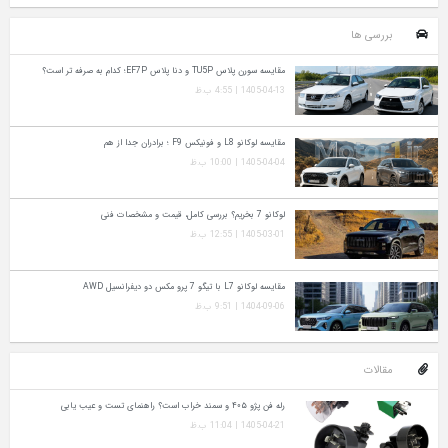
بررسی ها
مقایسه سورن پلاس TU5P و دنا پلاس EF7P؛ کدام به‌ صرفه‌ تر است؟
1405-04-13 | 4:55 ب.ظ
مقایسه لوکانو L8 و فونیکس F9 ؛ برادران جدا از هم
1405-04-04 | 10:00 ب.ظ
لوکانو 7 بخریم؟ بررسی کامل، قیمت و مشخصات فنی
1405-03-01 | 12:55 ب.ظ
مقایسه لوکانو L7 با تیگو 7 پرو مکس دو دیفرانسیل AWD
1404-09-06 | 9:51 ب.ظ
مقالات
رله فن پژو ۴۰۵ و سمند خراب است؟ راهنمای تست و عیب‌ یابی
1405-04-21 | 11:04 ب.ظ