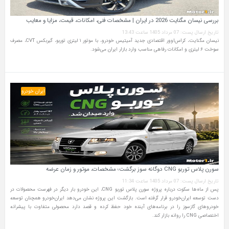
بررسی نیسان مگنایت 2026 در ایران | مشخصات فنی، امکانات، قیمت، مزایا و معایب
تاریخ ارسال پست: 07 مرداد 1405 ساعت 13:43
نیسان مگنایت، کراس‌اوور اقتصادی جدید آمیتیس خودرو، با موتور ۱ لیتری توربو، گیربکس CVT، مصرف
سوخت ۶ لیتری و امکانات رفاهی مناسب وارد بازار ایران می‌شود.
ایران خودرو
سورن پلاس توربو CNG دوگانه سوز برگشت؛ مشخصات، موتور و زمان عرضه
تاریخ ارسال پست: 07 مرداد 1405 ساعت 11:34
پس از ماه‌ها سکوت درباره پروژه سورن پلاس توربو CNG، این خودرو بار دیگر در فهرست محصولات در
دست توسعه ایران‌خودرو قرار گرفته است. بازگشت این پروژه نشان می‌دهد ایران‌خودرو همچنان توسعه
خودروهای گازسوز را در برنامه‌های آینده خود حفظ کرده و قصد دارد محصولی متفاوت با پیشرانه
اختصاصی CNG را روانه بازار کند.