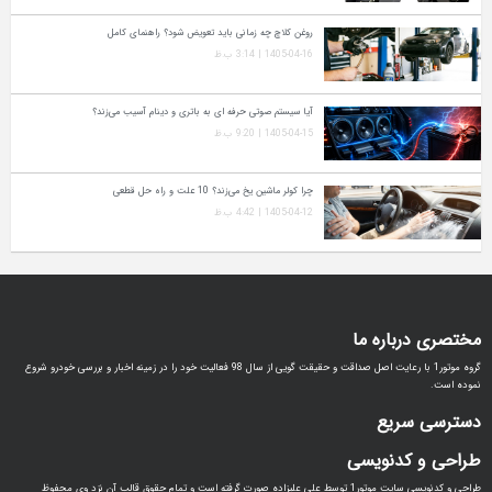
روغن کلاچ چه زمانی باید تعویض شود؟ راهنمای کامل
1405-04-16 | 3:14 ب.ظ
آیا سیستم صوتی حرفه‌ ای به باتری و دینام آسیب می‌زند؟
1405-04-15 | 9:20 ب.ظ
چرا کولر ماشین یخ می‌زند؟ 10 علت و راه‌ حل قطعی
1405-04-12 | 4:42 ب.ظ
مختصری درباره ما
گروه موتور1 با رعایت اصل صداقت و حقیقت گویی از سال 98 فعالیت خود را در زمینه اخبار و بررسی خودرو شروع
نموده است.
دسترسی سریع
طراحی و کدنویسی
طراحی و کدنویسی سایت موتور1 توسط علی علیزاده صورت گرفته است و تمام حقوق قالب آن نزد وی محفوظ