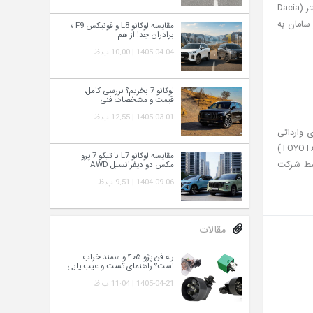
اخیر عمدتاً در اختیار کراس‌اوورهای چینی و برخی محصولات کره‌ای بوده است. حالا ورود داچیا بیگستر (Dacia
 سامان به
مقایسه لوکانو L8 و فونیکس F9 ؛
برادران جدا از هم
1405-04-04 | 10:00 ب.ظ
لوکانو 7 بخریم؟ بررسی کامل،
قیمت و مشخصات فنی
1405-03-01 | 12:55 ب.ظ
های وارداتی
ایران طی سال‌های اخیر بیشتر میزبان کراس‌اوورهای شهری بوده، ورود تویوتا فوررانر (TOYOTA 4RUNNER)
مقایسه لوکانو L7 با تیگو 7 پرو
توسط شرکت
مکس دو دیفرانسیل AWD
1404-09-06 | 9:51 ب.ظ
مقالات
رله فن پژو ۴۰۵ و سمند خراب
است؟ راهنمای تست و عیب‌ یابی
1405-04-21 | 11:04 ب.ظ