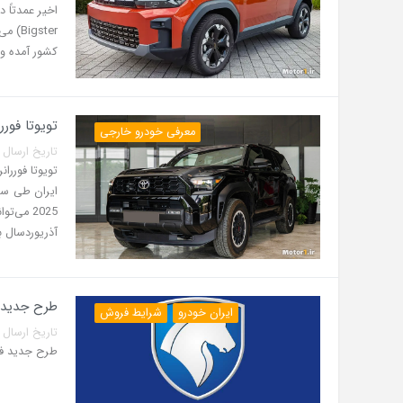
gster
کشور آمده و 
تویوتا فوررانر 2025 در ایران؛ مشخصات، امکانات
معرفی خودرو خارجی
تاریخ ارسال پست: 31 تیر 5
2025 می
آذریوردسال ب
طرح جدید فر
ایران خودرو
شرایط فروش
تاریخ ارسال پست: 29 تیر 5
طرح جدید فروش ف