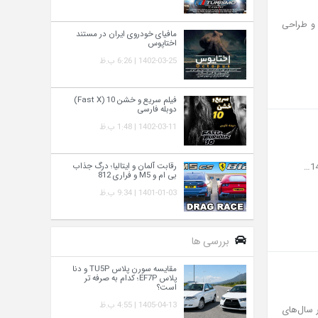
ت رفاهی کامل و طراحی
مافیای خودروی ایران در مستند
اختاپوس
1402-03-25 | 6:26 ب.ظ
فیلم سریع و خشن 10 (Fast X)
دوبله فارسی
1402-03-11 | 1:48 ب.ظ
رقابت آلمان و ایتالیا؛ درگ جذاب
بی ام و M5 و فراری 812
1401-01-03 | 9:34 ب.ظ
بررسی ها
مقایسه سورن پلاس TU5P و دنا
پلاس EF7P؛ کدام به‌ صرفه‌ تر
است؟
1405-04-13 | 4:55 ب.ظ
ر سال‌های