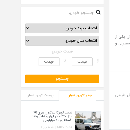
جستجو خودرو
ه‌عنوان یکی از
 پرکاربرد برای حمل بارهای سبک شناخته می‌شود، در حال حاضر در دو نسخه سایپا ۱۵۱ معمولی و
قیمت خودرو
از
تا
 دلیل طراحی
جدیدترین اخبار
پربحث ترین اخبار
قیمت تویوتا لندکروزر سری 70
مدل 2025 در ایران؛ شاسی‌بلند
افسانه‌ای 42 میلیاردی
1405-05-14 | 4:26 ب.ظ