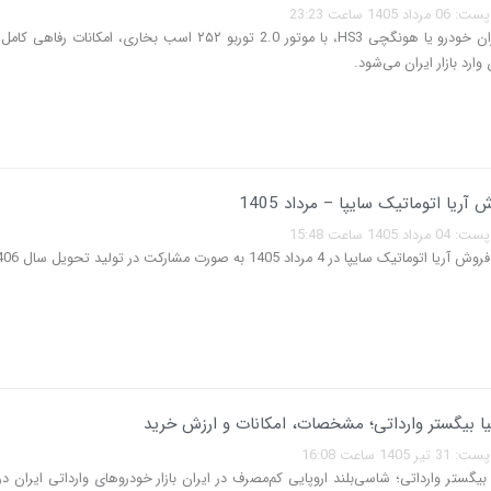
140 ساعت 23:23
سفیر R7 ایران خودرو یا هونگچی HS3، با موتور 2.0 توربو ۲۵۲ اسب بخاری، امکانا
ارد بازار ایران می‌شود.
آریا اتوماتیک سایپا – مرداد 1405
140 ساعت 15:48
یک سایپا در 4 مرداد 1405 به صورت مشارکت در تولید تحویل سال 1406…
ا بیگستر وارداتی؛ مشخصات، امکانات و ارزش خرید
140 ساعت 16:08
بیگستر وارداتی؛ شاسی‌بلند اروپایی کم‌مصرف در ایران بازار خودروهای وارداتی ایران د