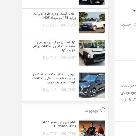
اعلام قیمت جدید کارخانه وانت
پراید 151 در مرداد 1405
نیسان مگنایت، کراس‌اوور اقتصادی جدید آمیتیس خودرو، با موتور ۱ لیتری توربو، گیربکس CVT، مصرف
1405-05-13 | 2:45 ب.ظ
کیا تاسمان در ایران ؛ بررسی
مشخصات فنی و امکانات پیکاپ
عجیب کیا
1405-05-07 | 7:48 ب.ظ
بررسی نیسان مگنایت 2026 در
ایران | مشخصات فنی، امکانات،
قیمت، مزایا و معایب
ست محصولات در دست
1405-05-07 | 1:43 ب.ظ
خودروهای
گازسوز را در برنامه‌های آینده خود حفظ کرده و قصد دارد محصولی متفاوت با پیشرانه اختصاصی CNG را روانه
ویدیوها
فیلم گرن توریسمو Gran
Turismo 2023
1402-07-09 | 7:17 ب.ظ