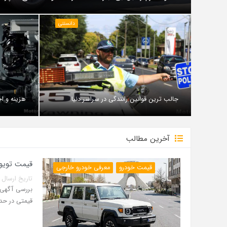
دانستنی
جالب ترین قوانین رانندگی در سراسر دنیا
هزینه و اج
آخرین مطالب
قیمت تویوتا لندکروزر سری 70 مدل
قیمت خودرو
معرفی خودرو خارجی
تاریخ ارسال پست: 14 مرداد 5
قیمتی در حدود 42 میلیارد ت