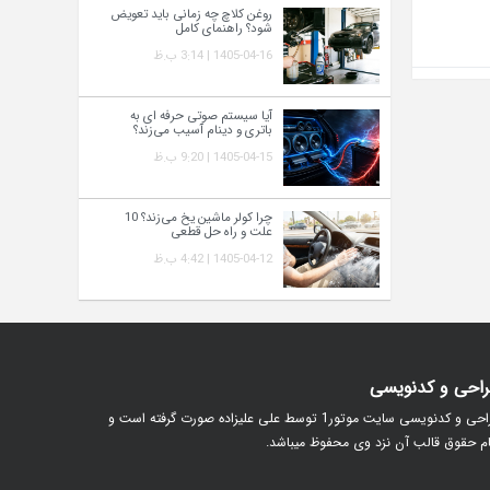
روغن کلاچ چه زمانی باید تعویض
شود؟ راهنمای کامل
1405-04-16 | 3:14 ب.ظ
آیا سیستم صوتی حرفه‌ ای به
باتری و دینام آسیب می‌زند؟
1405-04-15 | 9:20 ب.ظ
چرا کولر ماشین یخ می‌زند؟ 10
علت و راه‌ حل قطعی
1405-04-12 | 4:42 ب.ظ
احی و کدنویسی
طراحی و کدنویسی سایت موتور1 توسط علی علیزاده صورت گرفته است و
م حقوق قالب آن نزد وی محفوظ میباشد.