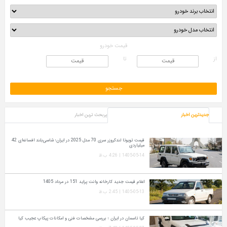
قیمت خودرو
از
تا
جدیدترین اخبار
پربحث ترین اخبار
قیمت تویوتا لندکروزر سری 70 مدل 2025 در ایران؛ شاسی‌بلند افسانه‌ای 42
میلیاردی
1405-05-14 | 4:26 ب.ظ
اعلام قیمت جدید کارخانه وانت پراید 151 در مرداد 1405
1405-05-13 | 2:45 ب.ظ
کیا تاسمان در ایران ؛ بررسی مشخصات فنی و امکانات پیکاپ عجیب کیا