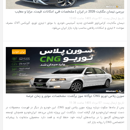
بررسی نیسان مگنایت 2026 در ایران | مشخصات فنی، امکانات، قیمت، مزایا و معایب
تاریخ ارسال پست: 07 مرداد 1405 ساعت 13:43
نیسان مگنایت، کراس‌اوور اقتصادی جدید آمیتیس خودرو، با موتور ۱ لیتری توربو، گیربکس CVT، مصرف
سوخت ۶ لیتری و امکانات رفاهی مناسب وارد بازار ایران می‌شود.
ایران خودرو
سورن پلاس توربو CNG دوگانه سوز برگشت؛ مشخصات، موتور و زمان عرضه
تاریخ ارسال پست: 07 مرداد 1405 ساعت 11:34
پس از ماه‌ها سکوت درباره پروژه سورن پلاس توربو CNG، این خودرو بار دیگر در فهرست محصولات در
دست توسعه ایران‌خودرو قرار گرفته است. بازگشت این پروژه نشان می‌دهد ایران‌خودرو همچنان توسعه
خودروهای گازسوز را در برنامه‌های آینده خود حفظ کرده و قصد دارد محصولی متفاوت با پیشرانه
اختصاصی CNG را روانه بازار کند.