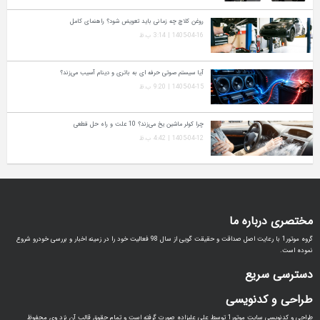
روغن کلاچ چه زمانی باید تعویض شود؟ راهنمای کامل
1405-04-16 | 3:14 ب.ظ
آیا سیستم صوتی حرفه‌ ای به باتری و دینام آسیب می‌زند؟
1405-04-15 | 9:20 ب.ظ
چرا کولر ماشین یخ می‌زند؟ 10 علت و راه‌ حل قطعی
1405-04-12 | 4:42 ب.ظ
مختصری درباره ما
گروه موتور1 با رعایت اصل صداقت و حقیقت گویی از سال 98 فعالیت خود را در زمینه اخبار و بررسی خودرو شروع
نموده است.
دسترسی سریع
طراحی و کدنویسی
طراحی و کدنویسی سایت موتور1 توسط علی علیزاده صورت گرفته است و تمام حقوق قالب آن نزد وی محفوظ