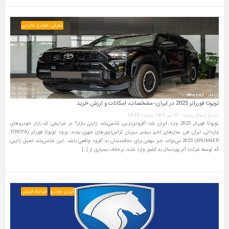
معرفی خودرو خارجی
تویوتا فوررانر 2025 در ایران؛ مشخصات، امکانات و ارزش خرید
تاریخ ارسال پست: 31 تیر 1405 ساعت 14:43
تویوتا فوررانر 2025 وارد ایران شد؛ آفرودی‌ترین شاسی‌بلند ژاپنی بازار؟ در شرایطی که بازار خودروهای
وارداتی ایران طی سال‌های اخیر بیشتر میزبان کراس‌اوورهای شهری بوده، ورود تویوتا فوررانر (TOYOTA
4RUNNER) 2025 می‌تواند خبر مهمی برای علاقه‌مندان به آفرود واقعی باشد. این شاسی‌بلند اصیل ژاپنی
که توسط شرکت آذریوردسال به کشور وارد شده، برخلاف بسیاری از […]
ایران خودرو
شرایط فروش