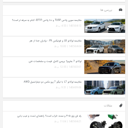
بررسی ها
مقایسه سورن پلاس TU5P و دنا پلاس EF7P؛ کدام به‌ صرفه‌ تر است؟
1405-04-13 | 4:55 ب.ظ
مقایسه لوکانو L8 و فونیکس F9 ؛ برادران جدا از هم
1405-04-04 | 10:00 ب.ظ
لوکانو 7 بخریم؟ بررسی کامل، قیمت و مشخصات فنی
1405-03-01 | 12:55 ب.ظ
مقایسه لوکانو L7 با تیگو 7 پرو مکس دو دیفرانسیل AWD
1404-09-06 | 9:51 ب.ظ
مقالات
رله فن پژو ۴۰۵ و سمند خراب است؟ راهنمای تست و عیب‌ یابی
1405-04-21 | 11:04 ب.ظ