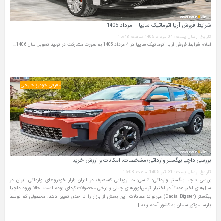
شرایط فروش آریا اتوماتیک سایپا – مرداد 1405
تاریخ ارسال پست: 04 مرداد 1405 ساعت 15:48
اعلام شرایط فروش آریا اتوماتیک سایپا در 4 مرداد 1405 به صورت مشارکت در تولید تحویل سال 1406…
معرفی خودرو خارجی
بررسی داچیا بیگستر وارداتی؛ مشخصات، امکانات و ارزش خرید
تاریخ ارسال پست: 31 تیر 1405 ساعت 16:08
بررسی داچیا بیگستر وارداتی؛ شاسی‌بلند اروپایی کم‌مصرف در ایران بازار خودروهای وارداتی ایران در
سال‌های اخیر عمدتاً در اختیار کراس‌اوورهای چینی و برخی محصولات کره‌ای بوده است. حالا ورود داچیا
بیگستر (Dacia Bigster) می‌تواند معادلات این بخش از بازار را تا حدی تغییر دهد. محصولی که توسط
پارسا موتور سامان به کشور آمده و به […]