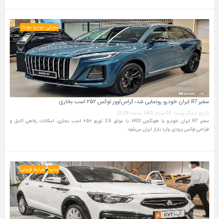
معرفی خودرو مونتاژ
سفیر R7 ایران خودرو رونمایی شد؛ کراس‌اوور لوکس ۲۵۲ اسب بخاری
تاریخ ارسال پست: 06 مرداد 1405 ساعت 23:23
سفیر R7 ایران خودرو یا هونگچی HS3، با موتور 2.0 توربو ۲۵۲ اسب بخاری، امکانات رفاهی کامل و
طراحی لوکس بزودی وارد بازار ایران می‌شود.
سایپا
شرایط فروش