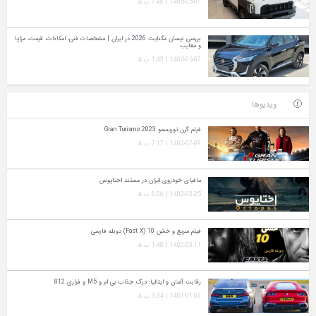
1405-05-07 | 7:48 ب.ظ
بررسی نیسان مگنایت 2026 در ایران | مشخصات فنی، امکانات، قیمت، مزایا
و معایب
1405-05-07 | 1:43 ب.ظ
ویدیوها
فیلم گرن توریسمو Gran Turismo 2023
1402-07-09 | 7:17 ب.ظ
مافیای خودروی ایران در مستند اختاپوس
1402-03-25 | 6:26 ب.ظ
فیلم سریع و خشن 10 (Fast X) دوبله فارسی
1402-03-11 | 1:48 ب.ظ
رقابت آلمان و ایتالیا؛ درگ جذاب بی ام و M5 و فراری 812
1401-01-03 | 9:34 ب.ظ