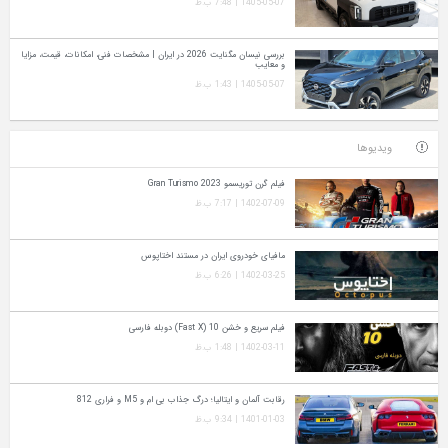
1405-05-07 | 7:48 ب.ظ
بررسی نیسان مگنایت 2026 در ایران | مشخصات فنی، امکانات، قیمت، مزایا
و معایب
1405-05-07 | 1:43 ب.ظ
ویدیوها
فیلم گرن توریسمو Gran Turismo 2023
1402-07-09 | 7:17 ب.ظ
مافیای خودروی ایران در مستند اختاپوس
1402-03-25 | 6:26 ب.ظ
فیلم سریع و خشن 10 (Fast X) دوبله فارسی
1402-03-11 | 1:48 ب.ظ
رقابت آلمان و ایتالیا؛ درگ جذاب بی ام و M5 و فراری 812
1401-01-03 | 9:34 ب.ظ