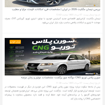
بررسی نیسان مگنایت 2026 در ایران | مشخصات فنی، امکانات، قیمت، مزایا و معایب
تاریخ ارسال پست: 07 مرداد 1405 ساعت 13:43
نیسان مگنایت، کراس‌اوور اقتصادی جدید آمیتیس خودرو، با موتور ۱ لیتری توربو، گیربکس CVT، مصرف
سوخت ۶ لیتری و امکانات رفاهی مناسب وارد بازار ایران می‌شود.
ایران خودرو
سورن پلاس توربو CNG دوگانه سوز برگشت؛ مشخصات، موتور و زمان عرضه
تاریخ ارسال پست: 07 مرداد 1405 ساعت 11:34
پس از ماه‌ها سکوت درباره پروژه سورن پلاس توربو CNG، این خودرو بار دیگر در فهرست محصولات در
دست توسعه ایران‌خودرو قرار گرفته است. بازگشت این پروژه نشان می‌دهد ایران‌خودرو همچنان توسعه
خودروهای گازسوز را در برنامه‌های آینده خود حفظ کرده و قصد دارد محصولی متفاوت با پیشرانه
اختصاصی CNG را روانه بازار کند.