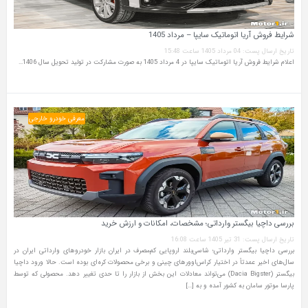
شرایط فروش آریا اتوماتیک سایپا – مرداد 1405
تاریخ ارسال پست: 04 مرداد 1405 ساعت 15:48
اعلام شرایط فروش آریا اتوماتیک سایپا در 4 مرداد 1405 به صورت مشارکت در تولید تحویل سال 1406…
معرفی خودرو خارجی
بررسی داچیا بیگستر وارداتی؛ مشخصات، امکانات و ارزش خرید
تاریخ ارسال پست: 31 تیر 1405 ساعت 16:08
بررسی داچیا بیگستر وارداتی؛ شاسی‌بلند اروپایی کم‌مصرف در ایران بازار خودروهای وارداتی ایران در
سال‌های اخیر عمدتاً در اختیار کراس‌اوورهای چینی و برخی محصولات کره‌ای بوده است. حالا ورود داچیا
بیگستر (Dacia Bigster) می‌تواند معادلات این بخش از بازار را تا حدی تغییر دهد. محصولی که توسط
پارسا موتور سامان به کشور آمده و به […]