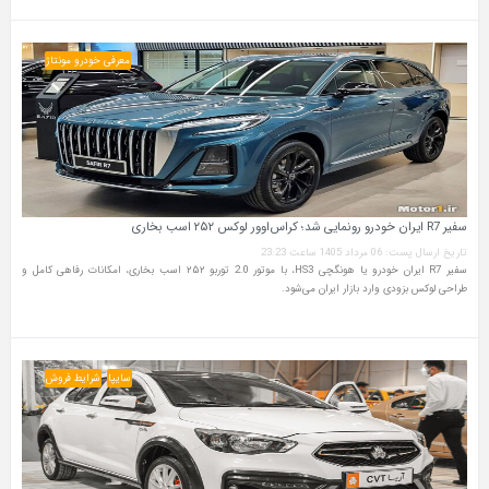
معرفی خودرو مونتاژ
سفیر R7 ایران خودرو رونمایی شد؛ کراس‌اوور لوکس ۲۵۲ اسب بخاری
تاریخ ارسال پست: 06 مرداد 1405 ساعت 23:23
سفیر R7 ایران خودرو یا هونگچی HS3، با موتور 2.0 توربو ۲۵۲ اسب بخاری، امکانات رفاهی کامل و
طراحی لوکس بزودی وارد بازار ایران می‌شود.
سایپا
شرایط فروش