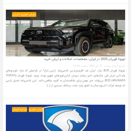
معرفی خودرو خارجی
تویوتا فوررانر 2025 در ایران؛ مشخصات، امکانات و ارزش خرید
تاریخ ارسال پست: 31 تیر 1405 ساعت 14:43
تویوتا فوررانر 2025 وارد ایران شد؛ آفرودی‌ترین شاسی‌بلند ژاپنی بازار؟ در شرایطی که بازار خودروهای
وارداتی ایران طی سال‌های اخیر بیشتر میزبان کراس‌اوورهای شهری بوده، ورود تویوتا فوررانر (TOYOTA
4RUNNER) 2025 می‌تواند خبر مهمی برای علاقه‌مندان به آفرود واقعی باشد. این شاسی‌بلند اصیل ژاپنی
که توسط شرکت آذریوردسال به کشور وارد شده، برخلاف بسیاری از […]
ایران خودرو
شرایط فروش