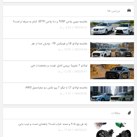
بررسی ها
مقایسه سورن پلاس TU5P و دنا پلاس EF7P؛ کدام به‌ صرفه‌ تر است؟
1405-04-13 | 4:55 ب.ظ
مقایسه لوکانو L8 و فونیکس F9 ؛ برادران جدا از هم
1405-04-04 | 10:00 ب.ظ
لوکانو 7 بخریم؟ بررسی کامل، قیمت و مشخصات فنی
1405-03-01 | 12:55 ب.ظ
مقایسه لوکانو L7 با تیگو 7 پرو مکس دو دیفرانسیل AWD
1404-09-06 | 9:51 ب.ظ
مقالات
رله فن پژو ۴۰۵ و سمند خراب است؟ راهنمای تست و عیب‌ یابی
1405-04-21 | 11:04 ب.ظ