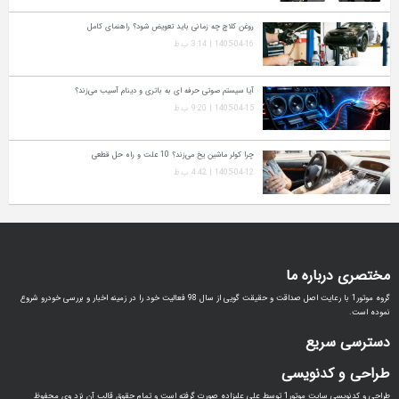
روغن کلاچ چه زمانی باید تعویض شود؟ راهنمای کامل
1405-04-16 | 3:14 ب.ظ
آیا سیستم صوتی حرفه‌ ای به باتری و دینام آسیب می‌زند؟
1405-04-15 | 9:20 ب.ظ
چرا کولر ماشین یخ می‌زند؟ 10 علت و راه‌ حل قطعی
1405-04-12 | 4:42 ب.ظ
مختصری درباره ما
گروه موتور1 با رعایت اصل صداقت و حقیقت گویی از سال 98 فعالیت خود را در زمینه اخبار و بررسی خودرو شروع
نموده است.
دسترسی سریع
طراحی و کدنویسی
طراحی و کدنویسی سایت موتور1 توسط علی علیزاده صورت گرفته است و تمام حقوق قالب آن نزد وی محفوظ