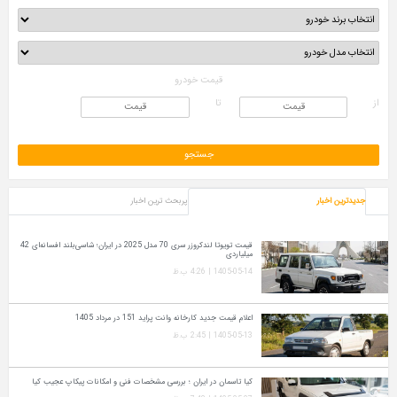
قیمت خودرو
از
تا
جدیدترین اخبار
پربحث ترین اخبار
قیمت تویوتا لندکروزر سری 70 مدل 2025 در ایران؛ شاسی‌بلند افسانه‌ای 42
میلیاردی
1405-05-14 | 4:26 ب.ظ
اعلام قیمت جدید کارخانه وانت پراید 151 در مرداد 1405
1405-05-13 | 2:45 ب.ظ
کیا تاسمان در ایران ؛ بررسی مشخصات فنی و امکانات پیکاپ عجیب کیا