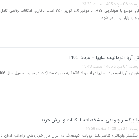
140 ساعت 23:23
سفیر R7 ایران خودرو یا هونگچی HS3، با موتور 2.0 توربو ۲۵۲ اسب بخاری، امکانا
ارد بازار ایران می‌شود.
آریا اتوماتیک سایپا – مرداد 1405
140 ساعت 15:48
یک سایپا در 4 مرداد 1405 به صورت مشارکت در تولید تحویل سال 1406…
ا بیگستر وارداتی؛ مشخصات، امکانات و ارزش خرید
140 ساعت 16:08
بیگستر وارداتی؛ شاسی‌بلند اروپایی کم‌مصرف در ایران بازار خودروهای وارداتی ایران د