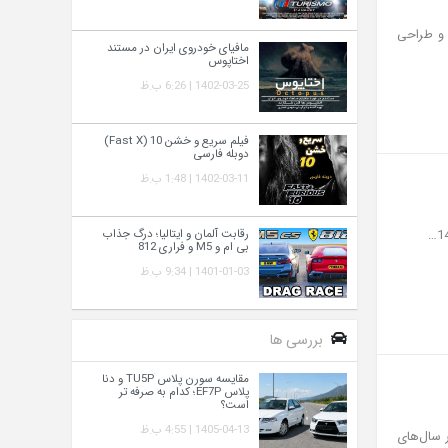
ت رفاهی کامل و طراحی
مافیای خودروی ایران در مستند
اختاپوس
1402-03-25 | 6:26 ب.ظ
فیلم سریع و خشن 10 (Fast X)
دوبله فارسی
1402-03-11 | 1:48 ب.ظ
رقابت آلمان و ایتالیا؛ درگ جذاب
بی ام و M5 و فراری 812
1401-01-03 | 9:34 ب.ظ
بررسی ها
مقایسه سورن پلاس TU5P و دنا
پلاس EF7P؛ کدام به‌ صرفه‌ تر
است؟
1405-04-13 | 4:55 ب.ظ
ر سال‌های