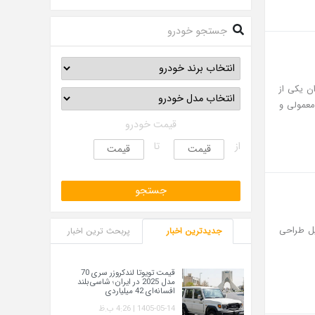
جستجو خودرو
ه‌عنوان یکی از
 پرکاربرد برای حمل بارهای سبک شناخته می‌شود، در حال حاضر در دو نسخه سایپا ۱۵۱ معمولی و
قیمت خودرو
از
تا
 دلیل طراحی
جدیدترین اخبار
پربحث ترین اخبار
قیمت تویوتا لندکروزر سری 70
مدل 2025 در ایران؛ شاسی‌بلند
افسانه‌ای 42 میلیاردی
1405-05-14 | 4:26 ب.ظ