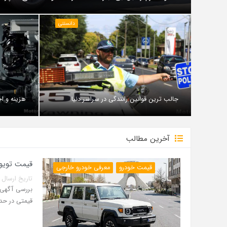
دانستنی
جالب ترین قوانین رانندگی در سراسر دنیا
هزینه و اج
آخرین مطالب
قیمت تویوتا لندکروزر سری 70 مدل
قیمت خودرو
معرفی خودرو خارجی
تاریخ ارسال پست: 14 مرداد 5
قیمتی در حدود 42 میلیارد ت