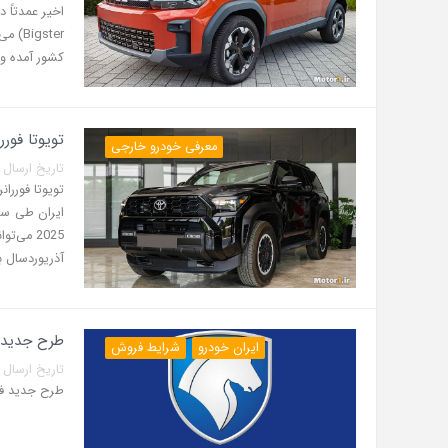
gster
کشور آمده و 
تویوتا فوررانر 2025 در ایران؛ مشخصات، امکانات
معرفی خودرو خارجی
تاریخ ارسال پست: 31 تیر 5
2025 می
آذریوردسال ب
طرح جدید فر
ایران خودرو
شرایط فروش
تاریخ ارسال پست: 29 تیر 5
طرح جدید فروش ف