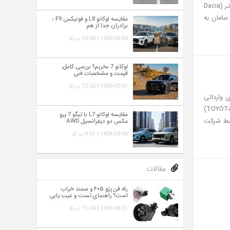
اخیر عمدتاً در اختیار کراس‌اوورهای چینی و برخی محصولات کره‌ای بوده است. حالا ورود داچیا بیگستر (Dacia
 سامان به
مقایسه لوکانو L8 و فونیکس F9 ؛
برادران جدا از هم
1405-04-04 | 10:00 ب.ظ
لوکانو 7 بخریم؟ بررسی کامل،
قیمت و مشخصات فنی
1405-03-01 | 12:55 ب.ظ
های وارداتی
ایران طی سال‌های اخیر بیشتر میزبان کراس‌اوورهای شهری بوده، ورود تویوتا فوررانر (TOYOTA 4RUNNER)
مقایسه لوکانو L7 با تیگو 7 پرو
توسط شرکت
مکس دو دیفرانسیل AWD
1404-09-06 | 9:51 ب.ظ
مقالات
رله فن پژو ۴۰۵ و سمند خراب
است؟ راهنمای تست و عیب‌ یابی
1405-04-21 | 11:04 ب.ظ