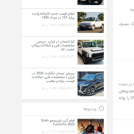
اعلام قیمت جدید کارخانه وانت
پراید 151 در مرداد 1405
نیسان مگنایت، کراس‌اوور اقتصادی جدید آمیتیس خودرو، با موتور ۱ لیتری توربو، گیربکس CVT، مصرف
1405-05-13 | 2:45 ب.ظ
کیا تاسمان در ایران ؛ بررسی
مشخصات فنی و امکانات پیکاپ
عجیب کیا
1405-05-07 | 7:48 ب.ظ
بررسی نیسان مگنایت 2026 در
ایران | مشخصات فنی، امکانات،
قیمت، مزایا و معایب
ست محصولات در دست
1405-05-07 | 1:43 ب.ظ
خودروهای
گازسوز را در برنامه‌های آینده خود حفظ کرده و قصد دارد محصولی متفاوت با پیشرانه اختصاصی CNG را روانه
ویدیوها
فیلم گرن توریسمو Gran
Turismo 2023
1402-07-09 | 7:17 ب.ظ