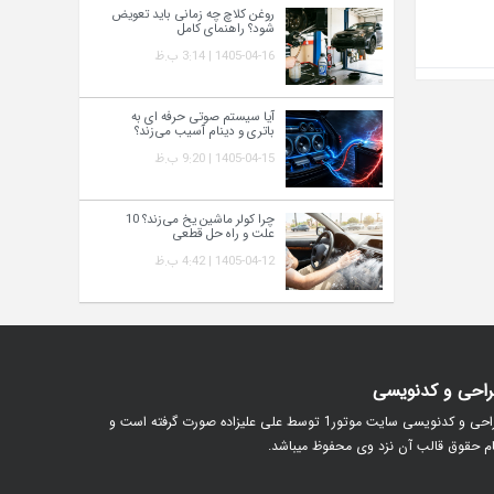
روغن کلاچ چه زمانی باید تعویض
شود؟ راهنمای کامل
1405-04-16 | 3:14 ب.ظ
آیا سیستم صوتی حرفه‌ ای به
باتری و دینام آسیب می‌زند؟
1405-04-15 | 9:20 ب.ظ
چرا کولر ماشین یخ می‌زند؟ 10
علت و راه‌ حل قطعی
1405-04-12 | 4:42 ب.ظ
احی و کدنویسی
طراحی و کدنویسی سایت موتور1 توسط علی علیزاده صورت گرفته است و
م حقوق قالب آن نزد وی محفوظ میباشد.