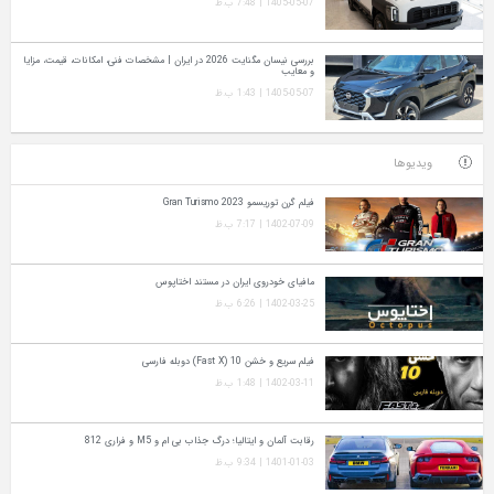
1405-05-07 | 7:48 ب.ظ
بررسی نیسان مگنایت 2026 در ایران | مشخصات فنی، امکانات، قیمت، مزایا
و معایب
1405-05-07 | 1:43 ب.ظ
ویدیوها
فیلم گرن توریسمو Gran Turismo 2023
1402-07-09 | 7:17 ب.ظ
مافیای خودروی ایران در مستند اختاپوس
1402-03-25 | 6:26 ب.ظ
فیلم سریع و خشن 10 (Fast X) دوبله فارسی
1402-03-11 | 1:48 ب.ظ
رقابت آلمان و ایتالیا؛ درگ جذاب بی ام و M5 و فراری 812
1401-01-03 | 9:34 ب.ظ