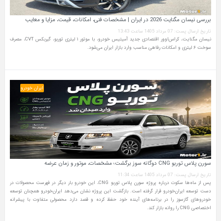
بررسی نیسان مگنایت 2026 در ایران | مشخصات فنی، امکانات، قیمت، مزایا و معایب
تاریخ ارسال پست: 07 مرداد 1405 ساعت 13:43
نیسان مگنایت، کراس‌اوور اقتصادی جدید آمیتیس خودرو، با موتور ۱ لیتری توربو، گیربکس CVT، مصرف
سوخت ۶ لیتری و امکانات رفاهی مناسب وارد بازار ایران می‌شود.
ایران خودرو
سورن پلاس توربو CNG دوگانه سوز برگشت؛ مشخصات، موتور و زمان عرضه
تاریخ ارسال پست: 07 مرداد 1405 ساعت 11:34
پس از ماه‌ها سکوت درباره پروژه سورن پلاس توربو CNG، این خودرو بار دیگر در فهرست محصولات در
دست توسعه ایران‌خودرو قرار گرفته است. بازگشت این پروژه نشان می‌دهد ایران‌خودرو همچنان توسعه
خودروهای گازسوز را در برنامه‌های آینده خود حفظ کرده و قصد دارد محصولی متفاوت با پیشرانه
اختصاصی CNG را روانه بازار کند.