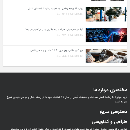
روغن کلاچ چه زمانی باید تعویض شود؟ راهنمای کامل
1405-04-16 | 3:14 ب.ظ
آیا سیستم صوتی حرفه‌ ای به باتری و دینام آسیب می‌زند؟
1405-04-15 | 9:20 ب.ظ
چرا کولر ماشین یخ می‌زند؟ 10 علت و راه‌ حل قطعی
1405-04-12 | 4:42 ب.ظ
مختصری درباره ما
گروه موتور1 با رعایت اصل صداقت و حقیقت گویی از سال 98 فعالیت خود را در زمینه اخبار و بررسی خودرو شروع
نموده است.
دسترسی سریع
طراحی و کدنویسی
طراحی و کدنویسی سایت موتور1 توسط علی علیزاده صورت گرفته است و تمام حقوق قالب آن نزد وی محفوظ