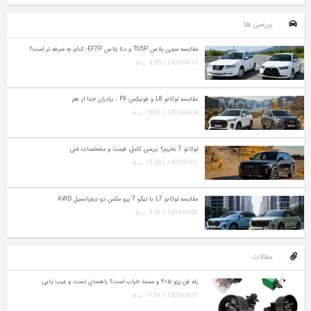
بررسی ها
مقایسه سورن پلاس TU5P و دنا پلاس EF7P؛ کدام به‌ صرفه‌ تر است؟
1405-04-13 | 4:55 ب.ظ
مقایسه لوکانو L8 و فونیکس F9 ؛ برادران جدا از هم
1405-04-04 | 10:00 ب.ظ
لوکانو 7 بخریم؟ بررسی کامل، قیمت و مشخصات فنی
1405-03-01 | 12:55 ب.ظ
مقایسه لوکانو L7 با تیگو 7 پرو مکس دو دیفرانسیل AWD
1404-09-06 | 9:51 ب.ظ
مقالات
رله فن پژو ۴۰۵ و سمند خراب است؟ راهنمای تست و عیب‌ یابی
1405-04-21 | 11:04 ب.ظ