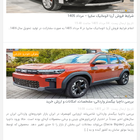
شرایط فروش آریا اتوماتیک سایپا – مرداد 1405
تاریخ ارسال پست: 04 مرداد 1405 ساعت 15:48
اعلام شرایط فروش آریا اتوماتیک سایپا در 4 مرداد 1405 به صورت مشارکت در تولید تحویل سال 1406…
معرفی خودرو خارجی
بررسی داچیا بیگستر وارداتی؛ مشخصات، امکانات و ارزش خرید
تاریخ ارسال پست: 31 تیر 1405 ساعت 16:08
بررسی داچیا بیگستر وارداتی؛ شاسی‌بلند اروپایی کم‌مصرف در ایران بازار خودروهای وارداتی ایران در
سال‌های اخیر عمدتاً در اختیار کراس‌اوورهای چینی و برخی محصولات کره‌ای بوده است. حالا ورود داچیا
بیگستر (Dacia Bigster) می‌تواند معادلات این بخش از بازار را تا حدی تغییر دهد. محصولی که توسط
پارسا موتور سامان به کشور آمده و به […]