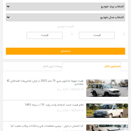
قیمت خودرو
از
تا
جدیدترین اخبار
پربحث ترین اخبار
قیمت تویوتا لندکروزر سری 70 مدل 2025 در ایران؛ شاسی‌بلند افسانه‌ای 42
میلیاردی
1405-05-14 | 4:26 ب.ظ
اعلام قیمت جدید کارخانه وانت پراید 151 در مرداد 1405
1405-05-13 | 2:45 ب.ظ
کیا تاسمان در ایران ؛ بررسی مشخصات فنی و امکانات پیکاپ عجیب کیا