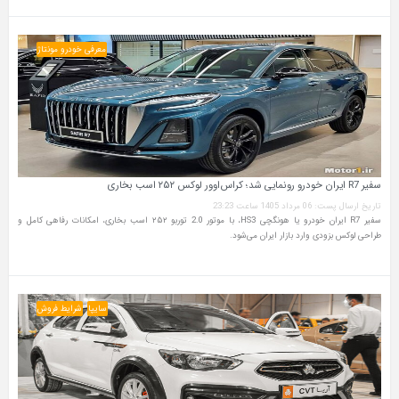
معرفی خودرو مونتاژ
سفیر R7 ایران خودرو رونمایی شد؛ کراس‌اوور لوکس ۲۵۲ اسب بخاری
تاریخ ارسال پست: 06 مرداد 1405 ساعت 23:23
سفیر R7 ایران خودرو یا هونگچی HS3، با موتور 2.0 توربو ۲۵۲ اسب بخاری، امکانات رفاهی کامل و
طراحی لوکس بزودی وارد بازار ایران می‌شود.
سایپا
شرایط فروش