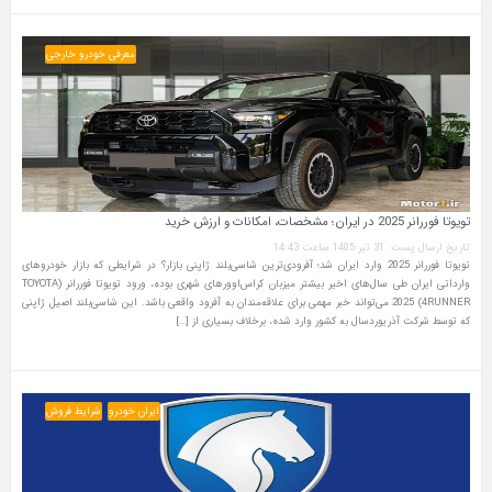
معرفی خودرو خارجی
تویوتا فوررانر 2025 در ایران؛ مشخصات، امکانات و ارزش خرید
تاریخ ارسال پست: 31 تیر 1405 ساعت 14:43
تویوتا فوررانر 2025 وارد ایران شد؛ آفرودی‌ترین شاسی‌بلند ژاپنی بازار؟ در شرایطی که بازار خودروهای
وارداتی ایران طی سال‌های اخیر بیشتر میزبان کراس‌اوورهای شهری بوده، ورود تویوتا فوررانر (TOYOTA
4RUNNER) 2025 می‌تواند خبر مهمی برای علاقه‌مندان به آفرود واقعی باشد. این شاسی‌بلند اصیل ژاپنی
که توسط شرکت آذریوردسال به کشور وارد شده، برخلاف بسیاری از […]
ایران خودرو
شرایط فروش