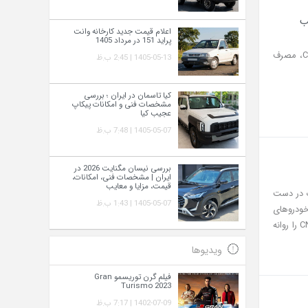
اعلام قیمت جدید کارخانه وانت
پراید 151 در مرداد 1405
نیسان مگنایت، کراس‌اوور اقتصادی جدید آمیتیس خودرو، با موتور ۱ لیتری توربو، گیربکس CVT، مصرف
1405-05-13 | 2:45 ب.ظ
کیا تاسمان در ایران ؛ بررسی
مشخصات فنی و امکانات پیکاپ
عجیب کیا
1405-05-07 | 7:48 ب.ظ
بررسی نیسان مگنایت 2026 در
ایران | مشخصات فنی، امکانات،
قیمت، مزایا و معایب
ست محصولات در دست
1405-05-07 | 1:43 ب.ظ
خودروهای
گازسوز را در برنامه‌های آینده خود حفظ کرده و قصد دارد محصولی متفاوت با پیشرانه اختصاصی CNG را روانه
ویدیوها
فیلم گرن توریسمو Gran
Turismo 2023
1402-07-09 | 7:17 ب.ظ