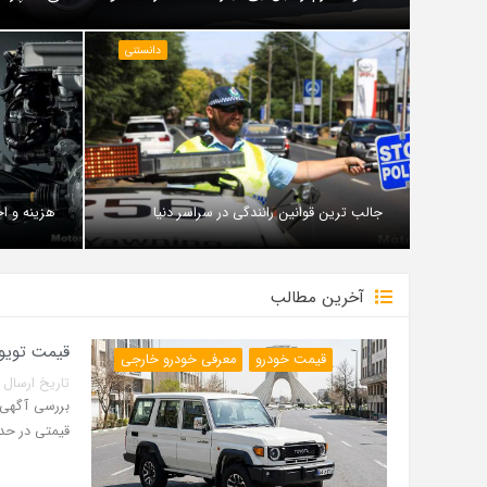
دانستنی
جالب ترین قوانین رانندگی در سراسر دنیا
هزینه و اج
آخرین مطالب
قیمت تویوتا لندکروزر سری 70 مدل
قیمت خودرو
معرفی خودرو خارجی
تاریخ ارسال پست: 14 مرداد 5
قیمتی در حدود 42 میلیارد ت