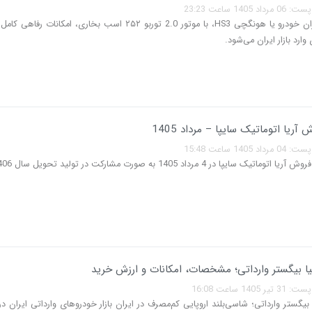
140 ساعت 23:23
سفیر R7 ایران خودرو یا هونگچی HS3، با موتور 2.0 توربو ۲۵۲ اسب بخاری، امکانا
ارد بازار ایران می‌شود.
آریا اتوماتیک سایپا – مرداد 1405
140 ساعت 15:48
یک سایپا در 4 مرداد 1405 به صورت مشارکت در تولید تحویل سال 1406…
ا بیگستر وارداتی؛ مشخصات، امکانات و ارزش خرید
140 ساعت 16:08
بیگستر وارداتی؛ شاسی‌بلند اروپایی کم‌مصرف در ایران بازار خودروهای وارداتی ایران د