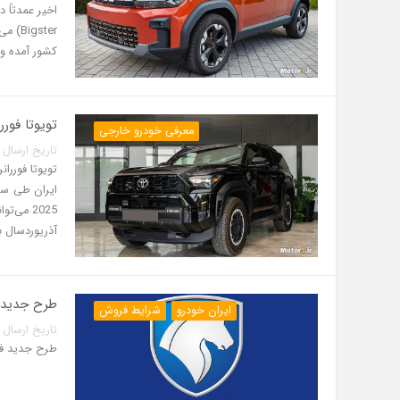
gster
کشور آمده و 
تویوتا فوررانر 2025 در ایران؛ مشخصات، امکانات
معرفی خودرو خارجی
تاریخ ارسال پست: 31 تیر 5
2025 می
آذریوردسال ب
طرح جدید فر
ایران خودرو
شرایط فروش
تاریخ ارسال پست: 29 تیر 5
طرح جدید فروش ف