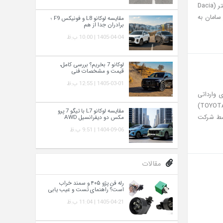
اخیر عمدتاً در اختیار کراس‌اوورهای چینی و برخی محصولات کره‌ای بوده است. حالا ورود داچیا بیگستر (Dacia
 سامان به
مقایسه لوکانو L8 و فونیکس F9 ؛
برادران جدا از هم
1405-04-04 | 10:00 ب.ظ
لوکانو 7 بخریم؟ بررسی کامل،
قیمت و مشخصات فنی
1405-03-01 | 12:55 ب.ظ
های وارداتی
ایران طی سال‌های اخیر بیشتر میزبان کراس‌اوورهای شهری بوده، ورود تویوتا فوررانر (TOYOTA 4RUNNER)
مقایسه لوکانو L7 با تیگو 7 پرو
توسط شرکت
مکس دو دیفرانسیل AWD
1404-09-06 | 9:51 ب.ظ
مقالات
رله فن پژو ۴۰۵ و سمند خراب
است؟ راهنمای تست و عیب‌ یابی
1405-04-21 | 11:04 ب.ظ