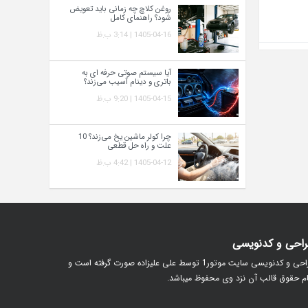
روغن کلاچ چه زمانی باید تعویض
شود؟ راهنمای کامل
1405-04-16 | 3:14 ب.ظ
آیا سیستم صوتی حرفه‌ ای به
باتری و دینام آسیب می‌زند؟
1405-04-15 | 9:20 ب.ظ
چرا کولر ماشین یخ می‌زند؟ 10
علت و راه‌ حل قطعی
1405-04-12 | 4:42 ب.ظ
احی و کدنویسی
طراحی و کدنویسی سایت موتور1 توسط علی علیزاده صورت گرفته است و
م حقوق قالب آن نزد وی محفوظ میباشد.