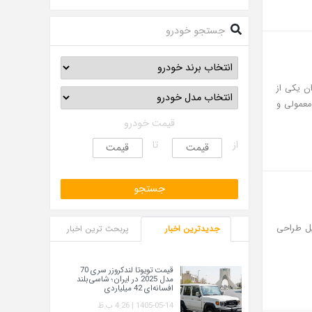
جستجو خودرو
ه‌عنوان یکی از
 پرکاربرد برای حمل بارهای سبک شناخته می‌شود، در حال حاضر در دو نسخه سایپا ۱۵۱ معمولی و
قیمت خودرو
از
تا
 دلیل طراحی
جدیدترین اخبار
پربحث ترین اخبار
قیمت تویوتا لندکروزر سری 70
مدل 2025 در ایران؛ شاسی‌بلند
افسانه‌ای 42 میلیاردی
1405-05-14 | 4:26 ب.ظ