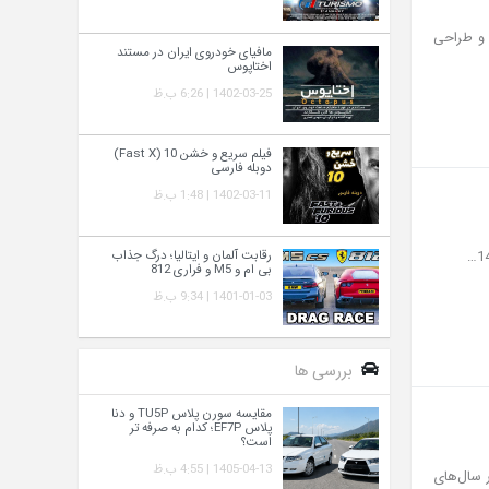
ت رفاهی کامل و طراحی
مافیای خودروی ایران در مستند
اختاپوس
1402-03-25 | 6:26 ب.ظ
فیلم سریع و خشن 10 (Fast X)
دوبله فارسی
1402-03-11 | 1:48 ب.ظ
رقابت آلمان و ایتالیا؛ درگ جذاب
بی ام و M5 و فراری 812
1401-01-03 | 9:34 ب.ظ
بررسی ها
مقایسه سورن پلاس TU5P و دنا
پلاس EF7P؛ کدام به‌ صرفه‌ تر
است؟
1405-04-13 | 4:55 ب.ظ
ر سال‌های