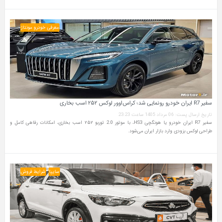
معرفی خودرو مونتاژ
سفیر R7 ایران خودرو رونمایی شد؛ کراس‌اوور لوکس ۲۵۲ اسب بخاری
تاریخ ارسال پست: 06 مرداد 1405 ساعت 23:23
سفیر R7 ایران خودرو یا هونگچی HS3، با موتور 2.0 توربو ۲۵۲ اسب بخاری، امکانات رفاهی کامل و
طراحی لوکس بزودی وارد بازار ایران می‌شود.
سایپا
شرایط فروش