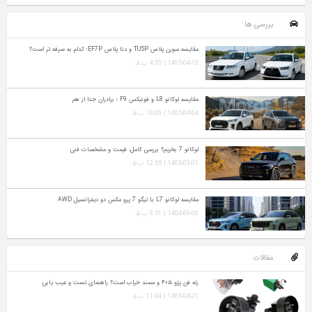
بررسی ها
مقایسه سورن پلاس TU5P و دنا پلاس EF7P؛ کدام به‌ صرفه‌ تر است؟
1405-04-13 | 4:55 ب.ظ
مقایسه لوکانو L8 و فونیکس F9 ؛ برادران جدا از هم
1405-04-04 | 10:00 ب.ظ
لوکانو 7 بخریم؟ بررسی کامل، قیمت و مشخصات فنی
1405-03-01 | 12:55 ب.ظ
مقایسه لوکانو L7 با تیگو 7 پرو مکس دو دیفرانسیل AWD
1404-09-06 | 9:51 ب.ظ
مقالات
رله فن پژو ۴۰۵ و سمند خراب است؟ راهنمای تست و عیب‌ یابی
1405-04-21 | 11:04 ب.ظ