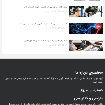
روغن کلاچ چه زمانی باید تعویض شود؟ راهنمای کامل
1405-04-16 | 3:14 ب.ظ
آیا سیستم صوتی حرفه‌ ای به باتری و دینام آسیب می‌زند؟
1405-04-15 | 9:20 ب.ظ
چرا کولر ماشین یخ می‌زند؟ 10 علت و راه‌ حل قطعی
1405-04-12 | 4:42 ب.ظ
مختصری درباره ما
گروه موتور1 با رعایت اصل صداقت و حقیقت گویی از سال 98 فعالیت خود را در زمینه اخبار و بررسی خودرو شروع
نموده است.
دسترسی سریع
طراحی و کدنویسی
طراحی و کدنویسی سایت موتور1 توسط علی علیزاده صورت گرفته است و تمام حقوق قالب آن نزد وی محفوظ