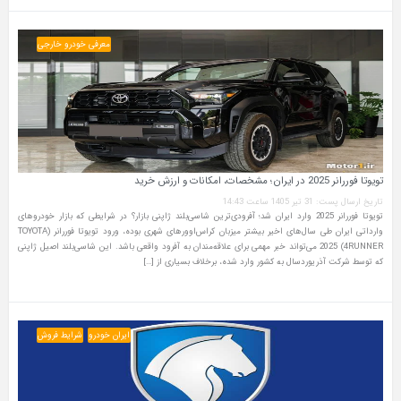
معرفی خودرو خارجی
تویوتا فوررانر 2025 در ایران؛ مشخصات، امکانات و ارزش خرید
تاریخ ارسال پست: 31 تیر 1405 ساعت 14:43
تویوتا فوررانر 2025 وارد ایران شد؛ آفرودی‌ترین شاسی‌بلند ژاپنی بازار؟ در شرایطی که بازار خودروهای
وارداتی ایران طی سال‌های اخیر بیشتر میزبان کراس‌اوورهای شهری بوده، ورود تویوتا فوررانر (TOYOTA
4RUNNER) 2025 می‌تواند خبر مهمی برای علاقه‌مندان به آفرود واقعی باشد. این شاسی‌بلند اصیل ژاپنی
که توسط شرکت آذریوردسال به کشور وارد شده، برخلاف بسیاری از […]
ایران خودرو
شرایط فروش