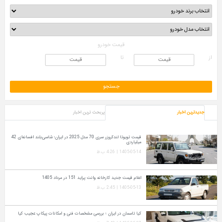
قیمت خودرو
از
تا
جدیدترین اخبار
پربحث ترین اخبار
قیمت تویوتا لندکروزر سری 70 مدل 2025 در ایران؛ شاسی‌بلند افسانه‌ای 42
میلیاردی
1405-05-14 | 4:26 ب.ظ
اعلام قیمت جدید کارخانه وانت پراید 151 در مرداد 1405
1405-05-13 | 2:45 ب.ظ
کیا تاسمان در ایران ؛ بررسی مشخصات فنی و امکانات پیکاپ عجیب کیا