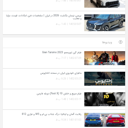
1405-05-07 | 7:48 ب.ظ
بررسی نیسان مگنایت 2026 در ایران | مشخصات فنی، امکانات، قیمت، مزایا
و معایب
1405-05-07 | 1:43 ب.ظ
ویدیوها
فیلم گرن توریسمو Gran Turismo 2023
1402-07-09 | 7:17 ب.ظ
مافیای خودروی ایران در مستند اختاپوس
1402-03-25 | 6:26 ب.ظ
فیلم سریع و خشن 10 (Fast X) دوبله فارسی
1402-03-11 | 1:48 ب.ظ
رقابت آلمان و ایتالیا؛ درگ جذاب بی ام و M5 و فراری 812
1401-01-03 | 9:34 ب.ظ