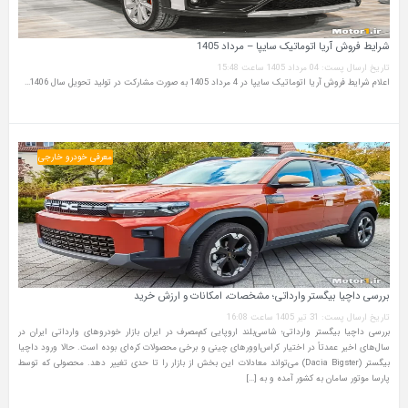
شرایط فروش آریا اتوماتیک سایپا – مرداد 1405
تاریخ ارسال پست: 04 مرداد 1405 ساعت 15:48
اعلام شرایط فروش آریا اتوماتیک سایپا در 4 مرداد 1405 به صورت مشارکت در تولید تحویل سال 1406…
معرفی خودرو خارجی
بررسی داچیا بیگستر وارداتی؛ مشخصات، امکانات و ارزش خرید
تاریخ ارسال پست: 31 تیر 1405 ساعت 16:08
بررسی داچیا بیگستر وارداتی؛ شاسی‌بلند اروپایی کم‌مصرف در ایران بازار خودروهای وارداتی ایران در
سال‌های اخیر عمدتاً در اختیار کراس‌اوورهای چینی و برخی محصولات کره‌ای بوده است. حالا ورود داچیا
بیگستر (Dacia Bigster) می‌تواند معادلات این بخش از بازار را تا حدی تغییر دهد. محصولی که توسط
پارسا موتور سامان به کشور آمده و به […]