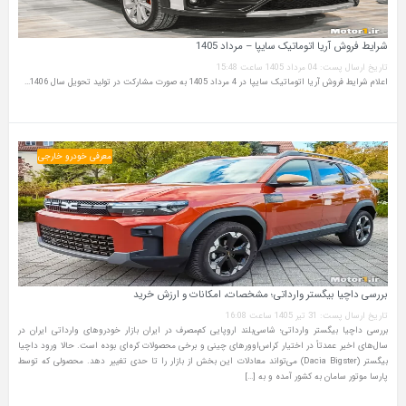
شرایط فروش آریا اتوماتیک سایپا – مرداد 1405
تاریخ ارسال پست: 04 مرداد 1405 ساعت 15:48
اعلام شرایط فروش آریا اتوماتیک سایپا در 4 مرداد 1405 به صورت مشارکت در تولید تحویل سال 1406…
معرفی خودرو خارجی
بررسی داچیا بیگستر وارداتی؛ مشخصات، امکانات و ارزش خرید
تاریخ ارسال پست: 31 تیر 1405 ساعت 16:08
بررسی داچیا بیگستر وارداتی؛ شاسی‌بلند اروپایی کم‌مصرف در ایران بازار خودروهای وارداتی ایران در
سال‌های اخیر عمدتاً در اختیار کراس‌اوورهای چینی و برخی محصولات کره‌ای بوده است. حالا ورود داچیا
بیگستر (Dacia Bigster) می‌تواند معادلات این بخش از بازار را تا حدی تغییر دهد. محصولی که توسط
پارسا موتور سامان به کشور آمده و به […]