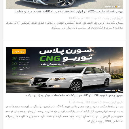
بررسی نیسان مگنایت 2026 در ایران | مشخصات فنی، امکانات، قیمت، مزایا و معایب
تاریخ ارسال پست: 07 مرداد 1405 ساعت 13:43
نیسان مگنایت، کراس‌اوور اقتصادی جدید آمیتیس خودرو، با موتور ۱ لیتری توربو، گیربکس CVT، مصرف
سوخت ۶ لیتری و امکانات رفاهی مناسب وارد بازار ایران می‌شود.
ایران خودرو
سورن پلاس توربو CNG دوگانه سوز برگشت؛ مشخصات، موتور و زمان عرضه
تاریخ ارسال پست: 07 مرداد 1405 ساعت 11:34
پس از ماه‌ها سکوت درباره پروژه سورن پلاس توربو CNG، این خودرو بار دیگر در فهرست محصولات در
دست توسعه ایران‌خودرو قرار گرفته است. بازگشت این پروژه نشان می‌دهد ایران‌خودرو همچنان توسعه
خودروهای گازسوز را در برنامه‌های آینده خود حفظ کرده و قصد دارد محصولی متفاوت با پیشرانه
اختصاصی CNG را روانه بازار کند.