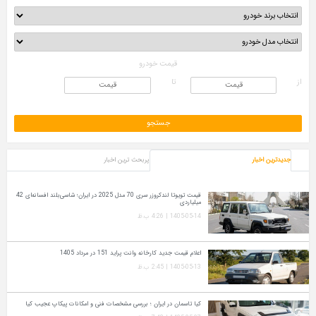
قیمت خودرو
از
تا
جدیدترین اخبار
پربحث ترین اخبار
قیمت تویوتا لندکروزر سری 70 مدل 2025 در ایران؛ شاسی‌بلند افسانه‌ای 42
میلیاردی
1405-05-14 | 4:26 ب.ظ
اعلام قیمت جدید کارخانه وانت پراید 151 در مرداد 1405
1405-05-13 | 2:45 ب.ظ
کیا تاسمان در ایران ؛ بررسی مشخصات فنی و امکانات پیکاپ عجیب کیا