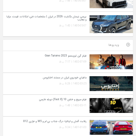
1405-05-07 | 7:48 ب.ظ
بررسی نیسان مگنایت 2026 در ایران | مشخصات فنی، امکانات، قیمت، مزایا
و معایب
1405-05-07 | 1:43 ب.ظ
ویدیوها
فیلم گرن توریسمو Gran Turismo 2023
1402-07-09 | 7:17 ب.ظ
مافیای خودروی ایران در مستند اختاپوس
1402-03-25 | 6:26 ب.ظ
فیلم سریع و خشن 10 (Fast X) دوبله فارسی
1402-03-11 | 1:48 ب.ظ
رقابت آلمان و ایتالیا؛ درگ جذاب بی ام و M5 و فراری 812
1401-01-03 | 9:34 ب.ظ