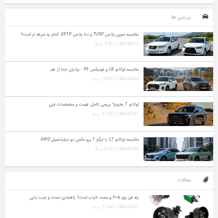
بررسی ها
مقایسه سورن پلاس TU5P و دنا پلاس EF7P؛ کدام به‌ صرفه‌ تر است؟
1405-04-13 | 4:55 ب.ظ
مقایسه لوکانو L8 و فونیکس F9 ؛ برادران جدا از هم
1405-04-04 | 10:00 ب.ظ
لوکانو 7 بخریم؟ بررسی کامل، قیمت و مشخصات فنی
1405-03-01 | 12:55 ب.ظ
مقایسه لوکانو L7 با تیگو 7 پرو مکس دو دیفرانسیل AWD
1404-09-06 | 9:51 ب.ظ
مقالات
رله فن پژو ۴۰۵ و سمند خراب است؟ راهنمای تست و عیب‌ یابی
1405-04-21 | 11:04 ب.ظ