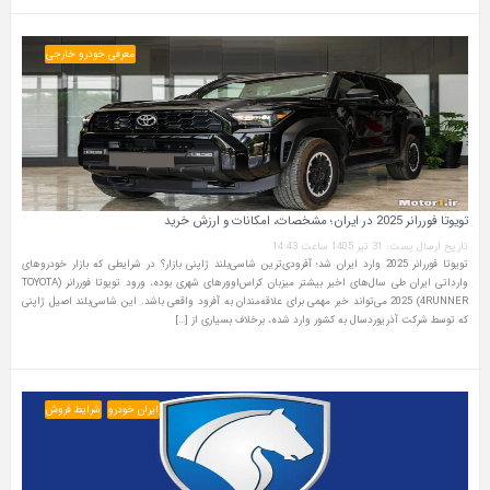
معرفی خودرو خارجی
تویوتا فوررانر 2025 در ایران؛ مشخصات، امکانات و ارزش خرید
تاریخ ارسال پست: 31 تیر 1405 ساعت 14:43
تویوتا فوررانر 2025 وارد ایران شد؛ آفرودی‌ترین شاسی‌بلند ژاپنی بازار؟ در شرایطی که بازار خودروهای
وارداتی ایران طی سال‌های اخیر بیشتر میزبان کراس‌اوورهای شهری بوده، ورود تویوتا فوررانر (TOYOTA
4RUNNER) 2025 می‌تواند خبر مهمی برای علاقه‌مندان به آفرود واقعی باشد. این شاسی‌بلند اصیل ژاپنی
که توسط شرکت آذریوردسال به کشور وارد شده، برخلاف بسیاری از […]
ایران خودرو
شرایط فروش