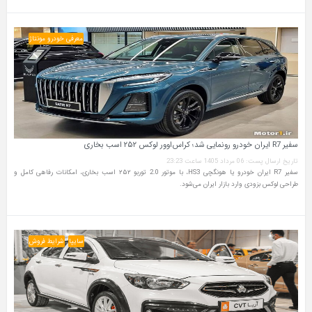
معرفی خودرو مونتاژ
سفیر R7 ایران خودرو رونمایی شد؛ کراس‌اوور لوکس ۲۵۲ اسب بخاری
تاریخ ارسال پست: 06 مرداد 1405 ساعت 23:23
سفیر R7 ایران خودرو یا هونگچی HS3، با موتور 2.0 توربو ۲۵۲ اسب بخاری، امکانات رفاهی کامل و
طراحی لوکس بزودی وارد بازار ایران می‌شود.
سایپا
شرایط فروش