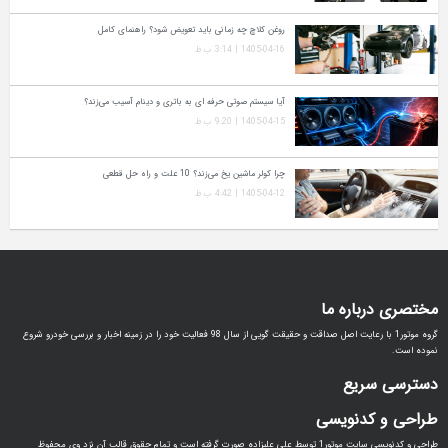
روغن کلاچ چه زمانی باید تعویض شود؟ راهنمای کامل
1405-04-16 | 3:14 ب.ظ
آیا سیستم صوتی حرفه‌ ای به باتری و دینام آسیب می‌زند؟
1405-04-15 | 9:20 ب.ظ
چرا کولر ماشین یخ می‌زند؟ 10 علت و راه‌ حل قطعی
1405-04-12 | 4:42 ب.ظ
مختصری درباره ما
گروه موتور1 با رعایت اصل صداقت و حقیقت گویی از سال 98 فعالیت خود را در زمینه اخبار و بررسی خودرو شروع
نموده است.
دسترسی سریع
طراحی و کدنویسی
طراحی و کدنویسی سایت موتور1 توسط علی علیزاده صورت گرفته است و تمام حقوق قالب آن نزد وی محفوظ