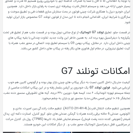
با توجه به اطلاعاتی که تا الان با شما به اشتراک گذاشته ایم، با خودرویی روبرو هستیم که قدرت و گشتاور
بسیار خوبی ارائه می دهد و سیستم انتقال قدرت پیشرفته تری نسبت به رقبای بازار داخل دارد. همچنین
ایران خودرو دیزل با همکاری شرکت چینی فوتون در بحث سفارش سازی قطعات فنی و تطبیق سوخت و
سازگاری با شرایط ایران، اقداماتی انجام داده تا این مدل از فوتون تونلند G7 مخصوص بازار ایران تولید
شود.
در قسمت جلو، تعلیق
تونلند G7 اتوماتیک
از نوع جناغی دوبل بوده و در قسمت عقب هم از تعلیق فنر تخت
یکپارچه با دیفرانسیل بهره برده اند. به همین خاطر این وانت جدید تفاوت چندانی با بقیه پیکاپ های
چینی داخل ایران دارد. در مقابل، پیکاپ بهمن G9 با سیستم تعلیق چند اتصالی در محور عقب همراه با
کیت تعلیق نیتروژنی، در مقام اول فناوری های بکار رفته در پیکاپ های داخل کشور می باشد.
امکانات تونلند G7
کیفیت متریال داخل کابین نسبت به دیگر پیکاپ های چینی بازار بهتر بوده و ارگونومی کابین هم خوب
ارزیابی می شود.
فوتون تونلند G7
یک خودروی پر آپشن بشمار رفته و در این پیکاپ امکانات مناسبی از
جمله سیستم تهویه اتوماتیک، ۶ عدد کیسه هوا، دوربین ۳۶۰ درجه، آینه های تاشوبرقی، سنسور دنده عقب،
نمایشگر ۱۰.۲۵ اینچی لمسی مالتی مدیا، سنسور نور و باران به چشم میخورد.
همچنین تنظیم حالت انتقال قدرت(AUTO-2H-4H-4L)، تنظیم حالت رانندگی بین اسپرت، عادی و
اکونومی، صندلی 6 حالته برقی راننده همراه با گرمکن صندلی های جلو، کروز کنترل، استارت دکمه ای، پدال
شیفتر (تعویض کننده دنده پشت فرمان)، سیستم نمایش فشار باد تایرها (TPMS)، رول بار، کنترل حرکت
در سراشیبی، قفل دیفرانسیل اتوماتیک محور عقب و… از دیگر امکانات این خودرو هستند.