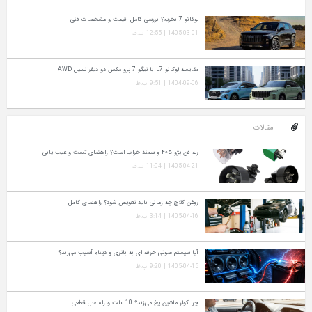
لوکانو 7 بخریم؟ بررسی کامل، قیمت و مشخصات فنی
1405-03-01 | 12:55 ب.ظ
مقایسه لوکانو L7 با تیگو 7 پرو مکس دو دیفرانسیل AWD
1404-09-06 | 9:51 ب.ظ
مقالات
رله فن پژو ۴۰۵ و سمند خراب است؟ راهنمای تست و عیب‌ یابی
1405-04-21 | 11:04 ب.ظ
روغن کلاچ چه زمانی باید تعویض شود؟ راهنمای کامل
1405-04-16 | 3:14 ب.ظ
آیا سیستم صوتی حرفه‌ ای به باتری و دینام آسیب می‌زند؟
1405-04-15 | 9:20 ب.ظ
چرا کولر ماشین یخ می‌زند؟ 10 علت و راه‌ حل قطعی