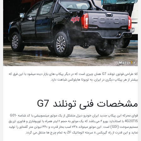
کلا طراحی فوتون تونلند G7 همان چیزی است که در دیگر پیکاپ های بازار دیده میشود با این فرق که
بیشتر از هر پیکاپ دیگری در ایران، به تویوتا هایلوکس شباهت دارد.
مشخصات فنی تونلند G7
قوای محرکه این پیکاپ جدید ایران خودرو دیزل متشکل از یک موتور میتسوبیشی با کد شناسه G01-
4G20TI5 با استاندارد یورو ۶ می باشد که یک موتور به حجم ۲ لیتر همراه با توربوشارژر و فناوری تزریق
مستیم سوخت (GDI) است. این موتور میتواند ۲۳۸ اسب بخار قدرت و ۳۶۰ نیوتن متر گشتاور را تولید
نماید و این قدرت از راه گیربکس ۸ سرعته اتوماتیک ZF به تمام چرخ ها منتقل می گردد.