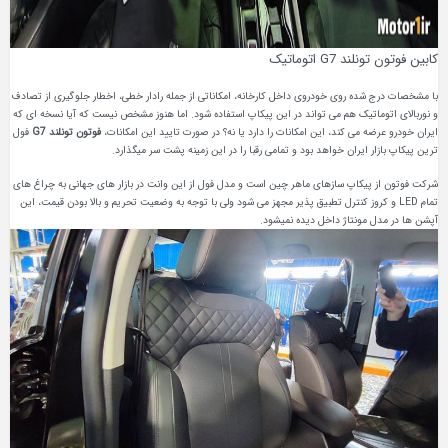
کابین فوتون تونلند G7 اتوماتیک
با مشخصات درج شده روی خودروی داخل کارخانه، امکاناتی از جمله رادار خطی، اخطار جلوگیری از تصادف
و نوربالای اتوماتیک هم می تواند در این پیکاپ استفاده شود. اما هنوز مشخص نیست که آیا نسخه ای که
ایران خودرو عرضه می کند، این امکانات را دارد یا نه؟ در صورت تایید این امکانات،
فوتون تونلند G7
فول
ترین پیکاپ بازار ایران خواهد بود و تمامی رقبا را در این زمینه پشت سر میگذارد.
شرکت فوتون از پیکاپ سازهای ماهر چین است و مدل فول از این وانت در بازار های جهانی به چراغ های
تمام LED و کروز کنترل تطبیق پذیر مجهز می شود ولی با توجه به وضعیت تحریم و بالا بودن قیمت، این
آپشن ها در مدل مونتاژ داخل دیده نمیشود.