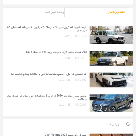
جدیدترین اخبار
پربحث ترین اخبار
قیمت تویوتا لندکروزر سری 70 مدل 2025 در ایران؛ شاسی‌بلند افسانه‌ای 42
میلیاردی
1405-05-14 | 4:26 ب.ظ
اعلام قیمت جدید کارخانه وانت پراید 151 در مرداد 1405
1405-05-13 | 2:45 ب.ظ
کیا تاسمان در ایران ؛ بررسی مشخصات فنی و امکانات پیکاپ عجیب کیا
1405-05-07 | 7:48 ب.ظ
بررسی نیسان مگنایت 2026 در ایران | مشخصات فنی، امکانات، قیمت، مزایا
و معایب
1405-05-07 | 1:43 ب.ظ
ویدیوها
فیلم گرن توریسمو Gran Turismo 2023