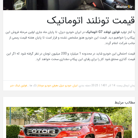
قیمت تونلند اتوماتیک
با آغاز تولید
فوتون تونلند G7
اتوماتیک
در ایران خودرو دیزل، تا پایان ماه جاری اولین مرحله فروش این
پیکاپ را خواهیم دید. قیمت این خودرو هنوز مشخص نشده و قرار است تا پایان هفته قیمت رسمی از
جانب شرکت اعلام گردد.
قیمت احتمالی این خودرو شاید در محدوده 1 میلیارد و 200 میلیون تومان در نظر گرفته شود که اگر این
قیمت گذاری محقق شود کار را برای رقبای این پیکاپ مقداری سخت خواهد کرد.
زمان ارسال پست: 14 آذر 1401 | 20:25
دسته بندی:
ایران خودرو دیزل
,
معرفی خودرو مونتاژ
تگ ها: ,
فوتون
لینک خبر
مطالب مرتبط