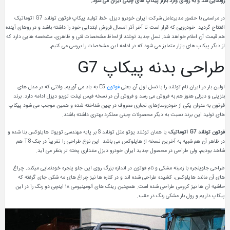
رونمایی شد و به زودی وارد بازار پیکاپ های چینی ایران می شود.
در مراسمی با حضور مدیرعامل شرکت ایران خودرو دیزل، خط تولید پیکاپ فوتون تونلند G7 اتوماتیک
افتتاح گردید. خودرویی که قرار است تا آخر آذر امسال فروش ابتدایی خود را داشته باشد و در روهای آینده
هم قیمت آن اعلام خواهد شد. نسل جدید تونلند از لحاظ مشخصات فنی و ظاهری، مشخصه هایی دارد که
از دیگر پیکاپ های بازار متمایز می شود که در ادامه این مشخصات را بررسی می کنیم.
طراحی بدنه پیکاپ G7
اولین بار در ایران نام تونلند را با نسل اول آن یعنی
فوتون
E5 به یاد می آوریم. وانتی که در مدل های
بنزینی و دیزلی هنوز هم به فروش می رسد و فروش آن در نسخه فیس لیفت توربو دیزل ادامه دارد. برند
فوتون به عنوان یکی از خودروسازهای تجاری معروف در چین شناخته شده و همین موجب می شود پیکاپ
های تولید این برند نسبت به دیگر محصولات چینی عملکرد بهتری داشته باشند.
فوتون تونلند G7 اتوماتیک
یا همان تونلند یوتو مثل تونلند S بر پایه مهندسی تویوتا هایلوکس بنا شده و
در ظاهر آن هم شبیه به آخرین نسخه از هایلوکس می باشد. این نوع طراحی را تقریباً در جک T8 هم
شاهد بودیم، ولی طراحی در محصول جدید ایران خودرو دیزل مقداری پخته تر بنظر می آید.
طراحی جلوپنجره با زمینه مشکی و نام فوتون در اندازه بزرگ روی این جلو پنجره خودنمایی میکند. چراغ
های آن مانند هایلوکس، کشیده طراحی شده اند و در کناره ها نیز چراغ های مه شکن جای گرفته که
حاشیه آن ها نیز کرومی طراحی شده است. همچنین رینگ های آلومینیومی ۱۸ اینچی دو رنگ را در این
پیکاپ داریم و رول بار مشکی رنگ در عقب.