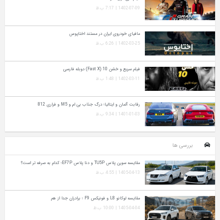
1402-07-09 | 7:17 ب.ظ
مافیای خودروی ایران در مستند اختاپوس
1402-03-25 | 6:26 ب.ظ
فیلم سریع و خشن 10 (Fast X) دوبله فارسی
1402-03-11 | 1:48 ب.ظ
رقابت آلمان و ایتالیا؛ درگ جذاب بی ام و M5 و فراری 812
1401-01-03 | 9:34 ب.ظ
بررسی ها
مقایسه سورن پلاس TU5P و دنا پلاس EF7P؛ کدام به‌ صرفه‌ تر است؟
1405-04-13 | 4:55 ب.ظ
مقایسه لوکانو L8 و فونیکس F9 ؛ برادران جدا از هم
1405-04-04 | 10:00 ب.ظ