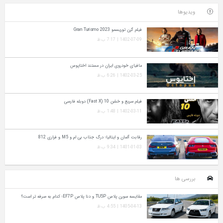
ویدیوها
فیلم گرن توریسمو Gran Turismo 2023
1402-07-09 | 7:17 ب.ظ
مافیای خودروی ایران در مستند اختاپوس
1402-03-25 | 6:26 ب.ظ
فیلم سریع و خشن 10 (Fast X) دوبله فارسی
1402-03-11 | 1:48 ب.ظ
رقابت آلمان و ایتالیا؛ درگ جذاب بی ام و M5 و فراری 812
1401-01-03 | 9:34 ب.ظ
بررسی ها
مقایسه سورن پلاس TU5P و دنا پلاس EF7P؛ کدام به‌ صرفه‌ تر است؟
1405-04-13 | 4:55 ب.ظ