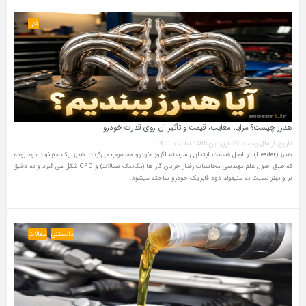
فنی
هدرز چیست؟ مزایا، معایب، قیمت و تأثیر آن روی قدرت خودرو
تاریخ ارسال پست: 27 فروردین 1405 ساعت 19:10
هدرز (Header) در اصل قسمت ابتدایی سیستم اگزوز خودرو محسوب می‌گردد. هدرز یک منیفولد دود بوده
که طبق اصول علم مهندسی محاسبات رفتار جریان گاز ها (مکانیک سیالات) و CFD شکل می گیرد و به دقیق
تر و بهتر نسبت به منیفولد دود فابریک خودرو ساخته میشود.
دانستنی
مقالات