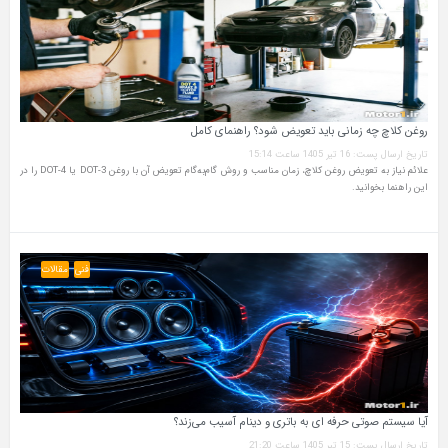
روغن کلاچ چه زمانی باید تعویض شود؟ راهنمای کامل
تاریخ ارسال پست: 16 تیر 1405 ساعت 15:14
علائم نیاز به تعویض روغن کلاچ، زمان مناسب و روش گام‌به‌گام تعویض آن با روغن DOT-3 یا DOT-4 را در
این راهنما بخوانید.
فنی
مقالات
آیا سیستم صوتی حرفه‌ ای به باتری و دینام آسیب می‌زند؟
تاریخ ارسال پست: 15 تیر 1405 ساعت 21:20