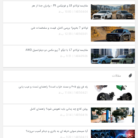
مقایسه لوکانو L8 و فونیکس F9 ؛ برادران جدا از هم
1405-04-04 | 10:00 ب.ظ
لوکانو 7 بخریم؟ بررسی کامل، قیمت و مشخصات فنی
1405-03-01 | 12:55 ب.ظ
مقایسه لوکانو L7 با تیگو 7 پرو مکس دو دیفرانسیل AWD
1404-09-06 | 9:51 ب.ظ
مقالات
رله فن پژو ۴۰۵ و سمند خراب است؟ راهنمای تست و عیب‌ یابی
1405-04-21 | 11:04 ب.ظ
روغن کلاچ چه زمانی باید تعویض شود؟ راهنمای کامل
1405-04-16 | 3:14 ب.ظ
آیا سیستم صوتی حرفه‌ ای به باتری و دینام آسیب می‌زند؟
1405-04-15 | 9:20 ب.ظ