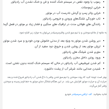
رسوب یا وجود نقص در سیستم خنک کننده و فن و خنک‌ نشدن آب رادیاتور.
خرابی ترموستات.
خرابی واتر پمپ و گردش نادرست آب در موتور.
تاب خوردگی شلنگ‌های ورودی و خروجی رادیاتور.
رانندگی‌ های طولانی مدت در ترافیک‌ های سنگین و فشار زیاد بر موتور در فصل گرما.
به علاوه از علائم سوختن و یا نیم‌ سوز شدن واشرسرسیلندر می‌توان به موارد زیر اشاره نمود:
دیر روشن شدن موتور به ویژه بعد از مدتی خاموش بودن خودرو و سرد شدن موتور.
لرزش موتور بعد از روشن شدن و خروج دود سفید از آن.
متورم شدن شیلنگ های رادیاتور.
ورود روغن داخل مخزن رادیاتور.
کم شدن غیرطبیعی آب رادیاتور در حالی که سیستم خنک‌ کننده بدون نشتی است.
شنیدن صدایی مانند شرشر آب از پشت داشبورد.
بهتر است توجه کنید که روند سوختن یا نیم‌ سوز شدن واشر با داغ شدن آب رادیاتور شروع شده و بعد
حرارت آن و حرارت موتور افزایش می یابد. در این هنگام نشانگر دمای موتور به خط قرمز رسیده و سوختن
واشر آغاز می‌گردد.
شاید بخوانید:
کف تراشی سرسیلندر
خودرو