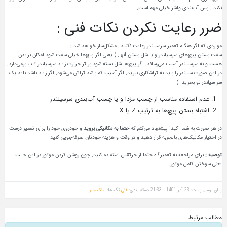
نکند . پس آب‌بندی واشر خیلی مهم است.
ضرر رعایت نکردن نکات فنی :
مواردی که اگر هنگام تعمیر سرسیلندر رعایت نکنید , مشکل‌ساز خواهد شد :
سفت بستن پیچ‌های سرسیلندر و یا شل بستن آنها. ( یعنی اگر پیچ‌ها خیلی سفت شود امکان بریدن
هست و به سرسیلندر آسیب می‌رساند. اگر پیچ‌ها شل بسته شود براثر حرارت زیاد سرسیلندر تاب برمی‌دارد.
در این صورت سیلندر را باید به تراشکاری ببرید. اگر آسیب کم باشد تراش می‌شود. اگر زیاد باشد باید یک
سر سیلندر نو بخرید. )
عدم استفاده مناسب از چسب مزدا و یا چسب آب‌بندی سرسیلندر
اشتباه بستن پیچ‌ها به ترتیب Z یا X
در هر صورت به شما اکیدا پیشنهاد می‌کنم که
حتما به مکانیکی بروید
و خودروی خود را برای تعمیر درست
در اختیار مکانیک‌های باتجربه قرار دهید و در وقت و هزینه خودتان صرفه‌جویی کنید.
توصیه :
برای مراجعه به تعمیرگاه حتما از جرثقیل استفاده کنید. چون روشن کردن موتور در این حالت
یعنی سوختن کامل موتور.
زمان ارسال پست: 23 آذر 1401 | 21:33
دسته بندی:
فنی
تگ ها:
لینک خبر
مطالب مرتبط