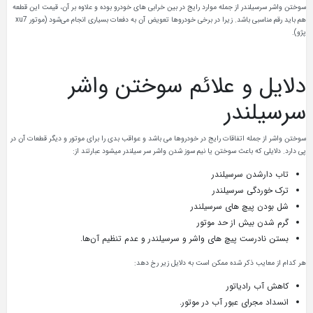
سوختن واشر سرسیلندر از جمله موارد رایج در بین خرابی‌ های خودرو بوده و علاوه بر آن، قیمت این قطعه
هم باید رقم مناسبی باشد. زیرا در برخی خودروها تعویض آن به دفعات بسیاری انجام می‌شود (موتور xu7
پژو).
دلایل و علائم سوختن واشر
سرسیلندر
سوختن واشر از جمله اتفاقات رایج در خودروها می باشد و عواقب بدی را برای موتور و دیگر قطعات آن در
پی دارد. دلایلی که باعث سوختن یا نیم‌ سوز شدن واشر سر سیلندر میشود عبارتند از:
تاب دارشدن سرسیلندر
ترک‌ خوردگی سرسیلندر
شل بودن پیچ‌ های سرسیلندر
گرم شدن بیش از حد موتور
بستن نادرست پیچ‌ های واشر و سرسیلندر و عدم تنظیم آن‌ها.
هر کدام از معایب ذکر شده ممکن است به دلایل زیر رخ دهد:
کاهش آب رادیاتور
انسداد مجرای عبور آب در موتور.