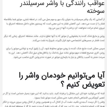
عواقب رانندگی با واشر سرسیلندر
سوخته
از آنجایی که یک واشر سرسیلندر به عنوان یک مهر و موم عمل می کند، در لحظه نشتی، موتور شما بلافاصله
فشار را از دست می دهد. این کاهش فشار به این معنی است که پیستون های داخل محفظه احتراق با
نیروی تمام حرکت نخواهند کرد و قدرت آنها از بین می رود.
روغن و مایع خنک‌ کننده به بخشهایی از موتور که به آنها تعلق ندارند، مانند محفظه احتراق، زمانی که دیگر
تحت فشار در مسیرهای اختصاصی خود قرار نگیرند، شروع به نشت می‌کنند.
سپس ممکن است مایع خنک‌ کننده با روغن موتور مخلوط شود، آن را رقیق کرده و توانایی موتور را برای
روغن‌ کاری صحیح قطعات مهم موتور مانند میل بادامک یا یاتاقان‌های میل لنگ کاهش دهد. این به
سرعت منجر به آسیب یاتاقان و نیاز به بازسازی موتور در صورت عدم روغن کاری مناسب می شود.
آیا می‌توانیم خودمان واشر را
تعویض کنیم ؟
البته که می‌توانید خودتان این مشکل را برطرف کنید. باید بدانید که این مورد بسیار حساس است و اگر در
تعمیر کوچکترین اشتباهی انجام دهید حتی ممکن است موتور شما بسوزد .
واشر را اگر درست آب‌بندی نکنید، نشت آب از کانال آب و همچنین روغن از کانال روغن بیرون می‌زند و انگار
هیچ کاری انجام نداده‌اید. حتی تا این حد که آن قدرباید دقیق آب‌بندی شود تا گاز از محفظه احتراق فرار