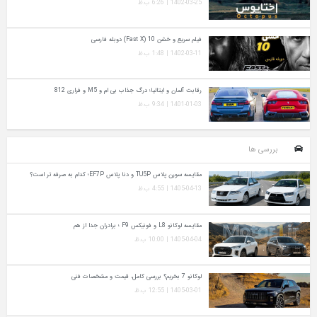
1402-03-25 | 6:26 ب.ظ
فیلم سریع و خشن 10 (Fast X) دوبله فارسی
1402-03-11 | 1:48 ب.ظ
رقابت آلمان و ایتالیا؛ درگ جذاب بی ام و M5 و فراری 812
1401-01-03 | 9:34 ب.ظ
بررسی ها
مقایسه سورن پلاس TU5P و دنا پلاس EF7P؛ کدام به‌ صرفه‌ تر است؟
1405-04-13 | 4:55 ب.ظ
مقایسه لوکانو L8 و فونیکس F9 ؛ برادران جدا از هم
1405-04-04 | 10:00 ب.ظ
لوکانو 7 بخریم؟ بررسی کامل، قیمت و مشخصات فنی
1405-03-01 | 12:55 ب.ظ