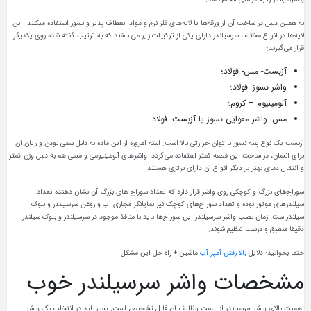
به همین دلیل در ساخت آن از ورقه‌ها یا لایه‌های فلز نرم و مواد انعطاف‌ پذیر و نسوز استفاده میکنند. این
لایه‌ها در انواع مختلف سرسیلندر دارای یکی از ترکیبات زیر می باشند که به ترتیب گفته شده روی یکدیگر
قرار می‌گیرند:
آزبست- مس- فولاد؛
واشر نسوز- فولاد؛
آلومینیوم – کروم؛
مس- واشر مقوایی نسوز یا آزبست- فولاد.
آزبست یک نوع پنبه‌ نسوز با توان حرارتی بالا است. البته امروزه از این ماده به‌ دلبل سمی بودن و زیان آن
برای انسان، در ساخت این قطعه کمتر استفاده می‌گردد. واشرهای آلومینیومی و مسی هم به‌ دلبل وزن کمتر
و انتقال دمای بهتر بر دیگر انواع آن دارای برتری هستند.
سوراخ‌های بزرگ و کوچکی روی واشر قرار دارد که تعداد سوراخ‌ های بزرگ آن‌ نشان دهنده تعداد
سیلندرهای موتور بوده و تعداد سوراخ‌های کوچک نیز نمایانگر مجاری آب و روغن سرسیلندر و بلوک
سیلندراست. زمان نصب واشر سرسیلندر این سوراخ‌ها باید با منافذ موجود در سرسیلندر و بلوک سیلندر
دقیقا منطبق و درست تنظیم شوند.
حتما بخوانید: دلایل
بالا رفتن آمپر آب
ماشین + راه حل این مشکل
مشخصات واشر سرسیلندر خوب
اهمیت بالای واشر سرسیلندر از لیست وظایف آن قابل تشخیص است. پس باید در انتخاب یک واشر