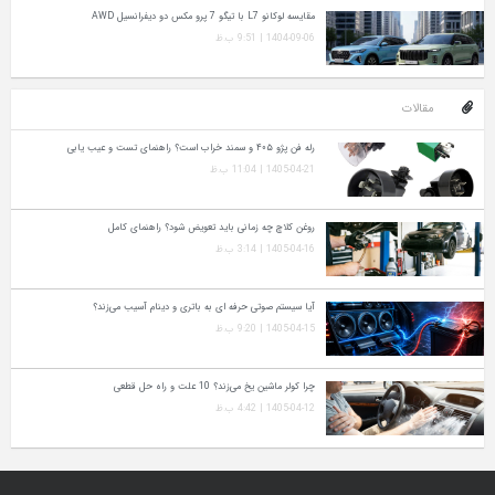
مقایسه لوکانو L7 با تیگو 7 پرو مکس دو دیفرانسیل AWD
1404-09-06 | 9:51 ب.ظ
مقالات
رله فن پژو ۴۰۵ و سمند خراب است؟ راهنمای تست و عیب‌ یابی
1405-04-21 | 11:04 ب.ظ
روغن کلاچ چه زمانی باید تعویض شود؟ راهنمای کامل
1405-04-16 | 3:14 ب.ظ
آیا سیستم صوتی حرفه‌ ای به باتری و دینام آسیب می‌زند؟
1405-04-15 | 9:20 ب.ظ
چرا کولر ماشین یخ می‌زند؟ 10 علت و راه‌ حل قطعی
1405-04-12 | 4:42 ب.ظ