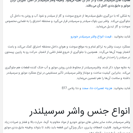
فعالیت‌ های سرسیلندر است و در کنار آن تعبیه می‌شود. وظیفه‌ واشر سرسیلندر در اصل، کمپرس کردن
موتور و عایق‌ بندی کامل آن می باشد.
به‌ شکلی که با درزگیری دقیق سیلندرها از خروج سوخت و گاز از سیلندر و نفوذ آب و روغن به داخل آن
جلوگیری می‌کند. واشر بین بلوک سیلندر و سرسیلندر قرار می‌گیرد و محفظه‌ احتراق را به فضایی مخصوص
سوخت و گاز تبدیل می‌نماید.
شاید بخوانید :
قیمت انواع واشر سرسیلندر خودرو
عملکرد درست واشر به تراکم تمام و به‌ موقع سوخت و هوای داخل محفظه‌ احتراق کمک می‌کند و باعث
انفجار بهینه‌ آن‌ها می‌گردد. همچنین با جلوگیری از خروج فشار ناشی از انفجار، حرکت رو به‌ پایین پیستون
در سیلندر را راحت‌تر می‌کند.
به علاوه موارد ذکر شده، واشرسرسیلندر از مخلوط شدن روغن موتور و آب خنک‌ کننده‌ قطعات هم جلوگیری
می‌کند. بنابراین کیفیت ساخت و مونتاژ واشر سرسیلندر تأثیر مستقیمی در نوع عملکرد موتور و سرسیلندر
داشته و سلامت آن‌ها را هم تضمین می‌نماید.
شاید بخوانید:
هزینه تعمیرات دنا، سمند
و دنا پلاس EF7
انواع جنس واشر سرسیلندر
واشر سرسیلندر مانند سایر بخش های موتور خودرو از مواد مقاوم به گرما، حرارت بالا و فشار و ضربات زیاد
ساخته می‌شود. قابلیت انعطاف‌ پذیری، دیگر ویژگی این قطعه باید باشد تا بتواند وظیفه‌ عایق‌ بندی موتور
و سرسیلندر را به‌ درستی انجام دهد.