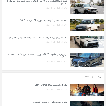
قیمت تویوتا لندکروزر سری 70 مدل 2025 در ایران؛ شاسی‌بلند افسانه‌ای 42
میلیاردی
1405-05-14 | 4:26 ب.ظ
اعلام قیمت جدید کارخانه وانت پراید 151 در مرداد 1405
1405-05-13 | 2:45 ب.ظ
کیا تاسمان در ایران ؛ بررسی مشخصات فنی و امکانات پیکاپ عجیب کیا
1405-05-07 | 7:48 ب.ظ
بررسی نیسان مگنایت 2026 در ایران | مشخصات فنی، امکانات، قیمت، مزایا
و معایب
1405-05-07 | 1:43 ب.ظ
ویدیوها
فیلم گرن توریسمو Gran Turismo 2023
1402-07-09 | 7:17 ب.ظ
مافیای خودروی ایران در مستند اختاپوس