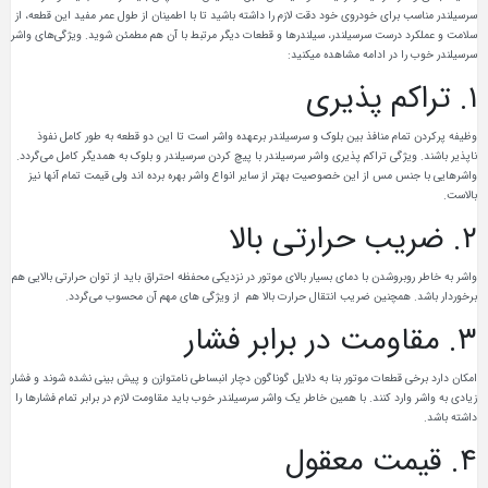
سرسیلندر مناسب برای خودروی خود دقت لازم را داشته باشید تا با اطمینان از طول عمر مفید این قطعه، از
سلامت و عملکرد درست سرسیلندر، سیلندرها و قطعات دیگر مرتبط با آن هم مطمئن شوید. ویژگی‌های واشر
سرسیلندر خوب را در ادامه مشاهده میکنید:
۱. تراکم‌ پذیری
وظیفه‌ پرکردن تمام منافذ بین بلوک و سرسیلندر برعهده واشر است تا این دو قطعه به طور کامل نفوذ
ناپذیر باشند. ویژگی تراکم‌ پذیری واشر سرسیلندر با پیچ کردن سرسیلندر و بلوک به همدیگر کامل می‌گردد.
واشرهایی با جنس مس از این خصوصیت بهتر از سایر انواع واشر بهره برده اند ولی قیمت تمام‌ آنها نیز
بالاست.
۲. ضریب حرارتی بالا
واشر به‌ خاطر روبروشدن با دمای بسیار بالای موتور در نزدیکی محفظه‌ احتراق باید از توان حرارتی بالایی هم
برخوردار باشد. همچنین ضریب انتقال حرارت بالا هم از ویژگی‌ های مهم آن محسوب می‌گردد.
۳. مقاومت در برابر فشار
امکان دارد برخی قطعات موتور بنا به‌ دلایل گوناگون دچار انبساطی نامتوازن و پیش‌ بینی‌ نشده شوند و فشار
زیادی به واشر وارد کنند. با همین خاطر یک واشر سرسیلندر خوب باید مقاومت لازم در برابر تمام فشارها را
داشته باشد.
۴. قیمت معقول