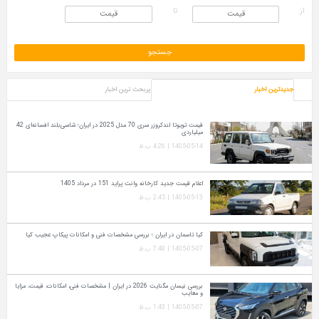
از
تا
جدیدترین اخبار
پربحث ترین اخبار
قیمت تویوتا لندکروزر سری 70 مدل 2025 در ایران؛ شاسی‌بلند افسانه‌ای 42
میلیاردی
1405-05-14 | 4:26 ب.ظ
اعلام قیمت جدید کارخانه وانت پراید 151 در مرداد 1405
1405-05-13 | 2:45 ب.ظ
کیا تاسمان در ایران ؛ بررسی مشخصات فنی و امکانات پیکاپ عجیب کیا
1405-05-07 | 7:48 ب.ظ
بررسی نیسان مگنایت 2026 در ایران | مشخصات فنی، امکانات، قیمت، مزایا
و معایب
1405-05-07 | 1:43 ب.ظ