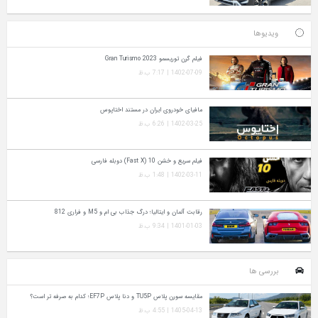
ویدیوها
فیلم گرن توریسمو Gran Turismo 2023
1402-07-09 | 7:17 ب.ظ
مافیای خودروی ایران در مستند اختاپوس
1402-03-25 | 6:26 ب.ظ
فیلم سریع و خشن 10 (Fast X) دوبله فارسی
1402-03-11 | 1:48 ب.ظ
رقابت آلمان و ایتالیا؛ درگ جذاب بی ام و M5 و فراری 812
1401-01-03 | 9:34 ب.ظ
بررسی ها
مقایسه سورن پلاس TU5P و دنا پلاس EF7P؛ کدام به‌ صرفه‌ تر است؟
1405-04-13 | 4:55 ب.ظ