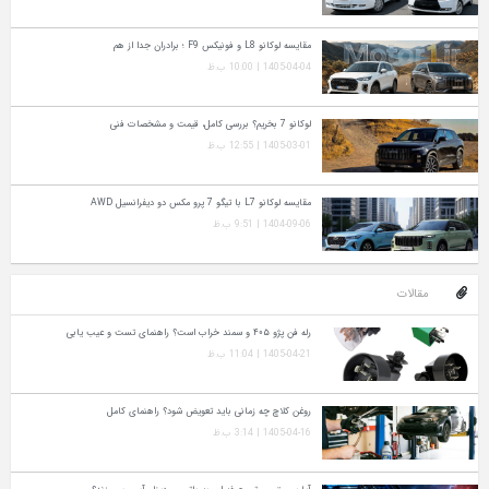
مقایسه لوکانو L8 و فونیکس F9 ؛ برادران جدا از هم
1405-04-04 | 10:00 ب.ظ
لوکانو 7 بخریم؟ بررسی کامل، قیمت و مشخصات فنی
1405-03-01 | 12:55 ب.ظ
مقایسه لوکانو L7 با تیگو 7 پرو مکس دو دیفرانسیل AWD
1404-09-06 | 9:51 ب.ظ
مقالات
رله فن پژو ۴۰۵ و سمند خراب است؟ راهنمای تست و عیب‌ یابی
1405-04-21 | 11:04 ب.ظ
روغن کلاچ چه زمانی باید تعویض شود؟ راهنمای کامل
1405-04-16 | 3:14 ب.ظ