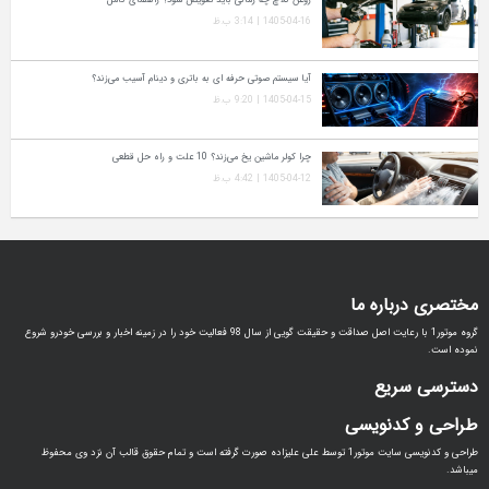
1405-04-16 | 3:14 ب.ظ
آیا سیستم صوتی حرفه‌ ای به باتری و دینام آسیب می‌زند؟
1405-04-15 | 9:20 ب.ظ
چرا کولر ماشین یخ می‌زند؟ 10 علت و راه‌ حل قطعی
1405-04-12 | 4:42 ب.ظ
مختصری درباره ما
گروه موتور1 با رعایت اصل صداقت و حقیقت گویی از سال 98 فعالیت خود را در زمینه اخبار و بررسی خودرو شروع
نموده است.
دسترسی سریع
طراحی و کدنویسی
طراحی و کدنویسی سایت موتور1 توسط علی علیزاده صورت گرفته است و تمام حقوق قالب آن نزد وی محفوظ
میباشد.