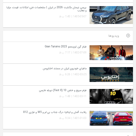
بررسی نیسان مگنایت 2026 در ایران | مشخصات فنی، امکانات، قیمت، مزایا
و معایب
1405-05-07 | 1:43 ب.ظ
ویدیوها
فیلم گرن توریسمو Gran Turismo 2023
1402-07-09 | 7:17 ب.ظ
مافیای خودروی ایران در مستند اختاپوس
1402-03-25 | 6:26 ب.ظ
فیلم سریع و خشن 10 (Fast X) دوبله فارسی
1402-03-11 | 1:48 ب.ظ
رقابت آلمان و ایتالیا؛ درگ جذاب بی ام و M5 و فراری 812
1401-01-03 | 9:34 ب.ظ