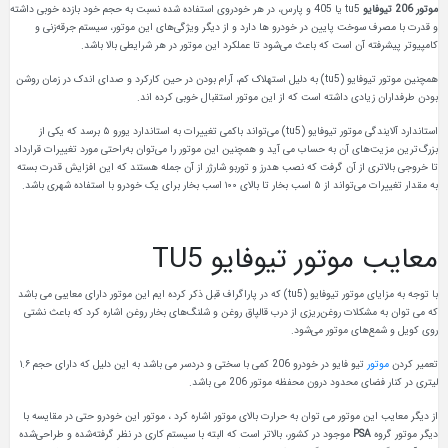
موتور 206 تیوفایو
tu5 یا 405 و پارس، در هر خودروی استفاده شده نسبت به حجم خود بازده خوبی داشته
و قدرت با مصرف سوخت پایین در خودرو ها دارد و از دیگر ویژگی‌های این موتور، سیستم جرقه‌زنی و
کامپیوتر پیشرفته آن است که باعث می‌شود تا عملکرد این موتور در هر شرایطی بالا باشد.
همچنین موتور تیوفایو (tu5) به دلیل استهلاک کم، آرام بودن در حین کارکرد و صدای اندک در زمان روشن
بودن طرفداران زیادی داشته است که از این موتور استقبال خوبی کرده اند.
استاندارد آلایندگی موتور تیوفایو (tu5) می‌تواند باکمی تغییرات به استاندارد یورو ۵ برسد که یکی از
بزرگ‌ترین مزیت‌های آن به حساب می آید و همچنین این موتور را می‌توان به‌راحتی مورد تغییرات قرارداد
تا خروجی بالاتری از آن گرفت که نصب هدرز و توربو شارژر از آن جمله هستند که این افزایش قدرت بسته
به مقدار تغییرات می‌تواند از ۵ اسب بخار تا بالای ۱۰۰ اسب بخار برای یک خودرو با استفاده شهری باشد.
معایب موتور تیوفایو TU5
با توجه به مزایای موتور تیوفایو (tu5) که در پاراگراف قبل ذکر کرده ایم این موتور دارای معایبی می باشد
که می توان به مشکلات روغن‌ریزی از درب قالپاق روغن و شلنگ‌های بخار روغن اشاره کرد که باعث نشتی
روی کویل و شمع‌های موتور می‌شود.
تعمیر کردن
موتور
تیو فایو در خودرو 206 کمی با سختی و دردسر می باشد به این دلیل که دارای حجم ۱.۶
لیتری در کنار فضای محدود درون محفظه موتور 206 می باشد.
از دیگر معایب این موتور می توان به حرارت بالای موتور اشاره کرد ، موتور این خودرو حتی در مقایسه با
دیگر موتور گروه
PSA
موجود در کشور، بالاتر است که البته با سیستم کاری در نظر گرفته‌شده و طراحی‌شده