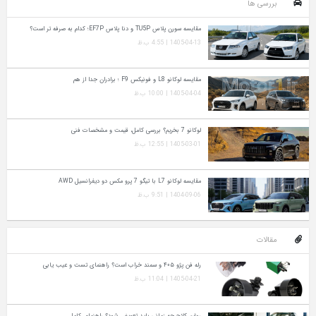
بررسی ها
مقایسه سورن پلاس TU5P و دنا پلاس EF7P؛ کدام به‌ صرفه‌ تر است؟
1405-04-13 | 4:55 ب.ظ
مقایسه لوکانو L8 و فونیکس F9 ؛ برادران جدا از هم
1405-04-04 | 10:00 ب.ظ
لوکانو 7 بخریم؟ بررسی کامل، قیمت و مشخصات فنی
1405-03-01 | 12:55 ب.ظ
مقایسه لوکانو L7 با تیگو 7 پرو مکس دو دیفرانسیل AWD
1404-09-06 | 9:51 ب.ظ
مقالات
رله فن پژو ۴۰۵ و سمند خراب است؟ راهنمای تست و عیب‌ یابی
1405-04-21 | 11:04 ب.ظ
روغن کلاچ چه زمانی باید تعویض شود؟ راهنمای کامل