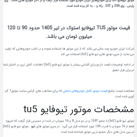
موتور تیوفایو tu5 برای خودروهای ایران خودرو مورد استفاده قرار گرفت و در اکثر خودرو هایی مانند : پژو
پارس ، پژو 206 و 207 ، رانا و … به کار برده شده است.
قیمت موتور TU5 تیوفایو استوک در تیر 1405 حدود 90 تا 120
میلیون تومان می باشد.
شرکت ایران خودرو چند سالی می باشد که از این موتور ها استفاده نموده و در اغلب خودروهایی که تولید
می نماید از سری موتور های تیو فایو (tu5) استفاده می کند.
در ادامه توضیحات قصد داریم برای آشنایی بیشتر با موتور تیو فایو (tu5) اطلاعات کامل تری در اختیار شما
عزیزان قرار دهیم.
مشاهده لیست جامع
قیمت موتور کامل خودروهای داخلی
که برای مخاطب های گرامی سایت موتور1 گرد
آوری شده است.
مشخصات موتور تیوفایو tu5
موتور تیو فایو (tu5) با حجم 1587 و در دو مدل 8 و 16 سوپاپ در ابتدا در دسترس قرار گرفت که امروزه
فقط از 16 سوپاپ با قدرت 109 مورد استفاده قرار می گیرد ، در سری موتور های
تیو
، موتور تیو فایو (tu5)
در بین مدل های دیگر حجیم ترین موتور شناخته شده است.