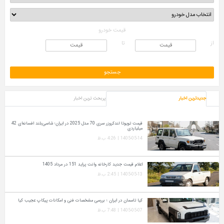
قیمت خودرو
از
تا
جدیدترین اخبار
پربحث ترین اخبار
قیمت تویوتا لندکروزر سری 70 مدل 2025 در ایران؛ شاسی‌بلند افسانه‌ای 42
میلیاردی
1405-05-14 | 4:26 ب.ظ
اعلام قیمت جدید کارخانه وانت پراید 151 در مرداد 1405
1405-05-13 | 2:45 ب.ظ
کیا تاسمان در ایران ؛ بررسی مشخصات فنی و امکانات پیکاپ عجیب کیا
1405-05-07 | 7:48 ب.ظ