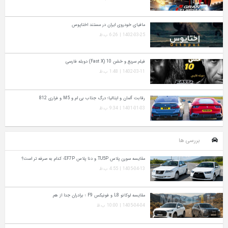
مافیای خودروی ایران در مستند اختاپوس
1402-03-25 | 6:26 ب.ظ
فیلم سریع و خشن 10 (Fast X) دوبله فارسی
1402-03-11 | 1:48 ب.ظ
رقابت آلمان و ایتالیا؛ درگ جذاب بی ام و M5 و فراری 812
1401-01-03 | 9:34 ب.ظ
بررسی ها
مقایسه سورن پلاس TU5P و دنا پلاس EF7P؛ کدام به‌ صرفه‌ تر است؟
1405-04-13 | 4:55 ب.ظ
مقایسه لوکانو L8 و فونیکس F9 ؛ برادران جدا از هم
1405-04-04 | 10:00 ب.ظ