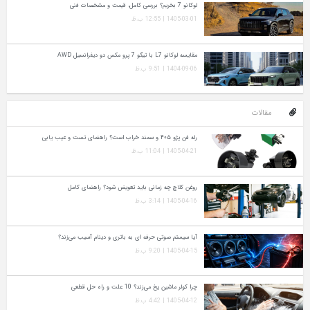
لوکانو 7 بخریم؟ بررسی کامل، قیمت و مشخصات فنی
1405-03-01 | 12:55 ب.ظ
مقایسه لوکانو L7 با تیگو 7 پرو مکس دو دیفرانسیل AWD
1404-09-06 | 9:51 ب.ظ
مقالات
رله فن پژو ۴۰۵ و سمند خراب است؟ راهنمای تست و عیب‌ یابی
1405-04-21 | 11:04 ب.ظ
روغن کلاچ چه زمانی باید تعویض شود؟ راهنمای کامل
1405-04-16 | 3:14 ب.ظ
آیا سیستم صوتی حرفه‌ ای به باتری و دینام آسیب می‌زند؟
1405-04-15 | 9:20 ب.ظ
چرا کولر ماشین یخ می‌زند؟ 10 علت و راه‌ حل قطعی
1405-04-12 | 4:42 ب.ظ