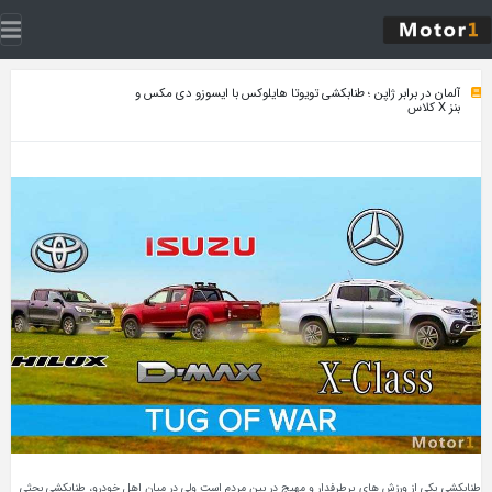
آلمان در برابر ژاپن ؛ طنابکشی تویوتا هایلوکس با ایسوزو دی مکس و
بنز X کلاس
طنابکشی یکی از ورزش های پرطرفدار و مهیج در بین مردم است ولی در میان اهل خودرو، طنابکشی بحثی