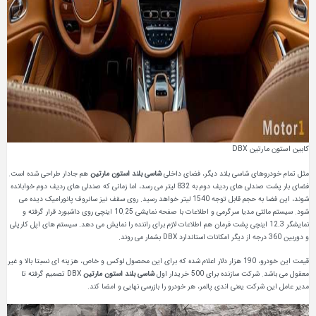
کابین استون مارتین DBX
مثل تمام خودروهای شاسی‌ بلند دیگر، فضای داخلی
شاسی بلند استون مارتین
هم جادار طراحی شده است.
فضای بار پشت صندلی‌ های ردیف دوم به 832 لیتر می‌ رسد، اما زمانی که صندلی‌ های ردیف دوم خوابانده
شوند، این فضا به حجم قابل توجه 1540 لیتر خواهد رسید. روی سقف نیز سانروف پانورامیک دیده می
شود. سیستم مالتی مدیا سرگرمی و اطلاعات با صفحه‌ نمایشی 10.25 اینچی روی داشبورد قرار گرفته و
نمایشگر 12.3 اینچی پشت فرمان هم اطلاعات لازم برای راننده را نمایش می‌ دهد. سیستم های اپل کارپلی
و دوربین 360 درجه از دیگر امکانات استاندارد DBX بشمار می روند.
قیمت این خودرو، 190 هزار دلار اعلام شده که برای این محصول لوکس و خاص، هزینه ای نسبتا بالا و غیر
معقول می باشد. شرکت سازنده برای 500 خریدار اول
شاسی‌ بلند استون مارتین
DBX تصمیم گرفته تا
مدیر عامل این شرکت یعنی اندی پالمر، هر خودرو را بازرسی نهایی و امضا کند.