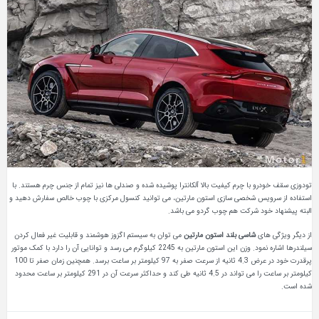
تودوزی سقف خودرو با چرم کیفیت بالا آلکانترا پوشیده شده و صندلی‌ ها نیز تمام از جنس چرم هستند. با
استفاده از سرویس شخصی‌ سازی استون مارتین، می توانید کنسول مرکزی با چوب خالص سفارش دهید و
البته پیشنهاد خود شرکت هم چوب گردو می باشد.
از دیگر ویژگی های
شاسی‌ بلند استون مارتین
می توان به سیستم اگزوز هوشمند و قابلیت غیر فعال‌ کردن
سیلندرها اشاره نمود. وزن این استون مارتین به 2245 کیلوگرم می‌ رسد و توانایی آن را دارد با کمک موتور
پرقدرت خود در عرض 4.3 ثانیه از سرعت صفر به 97 کیلومتر بر ساعت برسد. همچنین زمان صفر تا 100
کیلومتر بر ساعت را می تواند در 4.5 ثانیه طی کند و حداکثر سرعت آن در 291 کیلومتر بر ساعت محدود
شده است.