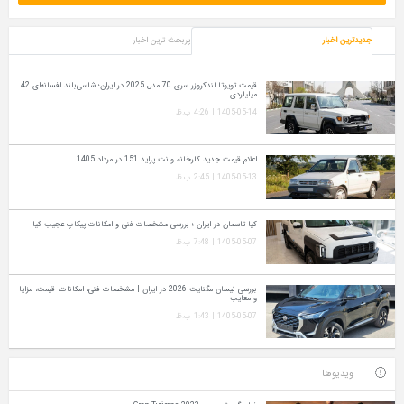
جدیدترین اخبار
پربحث ترین اخبار
قیمت تویوتا لندکروزر سری 70 مدل 2025 در ایران؛ شاسی‌بلند افسانه‌ای 42
میلیاردی
1405-05-14 | 4:26 ب.ظ
اعلام قیمت جدید کارخانه وانت پراید 151 در مرداد 1405
1405-05-13 | 2:45 ب.ظ
کیا تاسمان در ایران ؛ بررسی مشخصات فنی و امکانات پیکاپ عجیب کیا
1405-05-07 | 7:48 ب.ظ
بررسی نیسان مگنایت 2026 در ایران | مشخصات فنی، امکانات، قیمت، مزایا
و معایب
1405-05-07 | 1:43 ب.ظ
ویدیوها