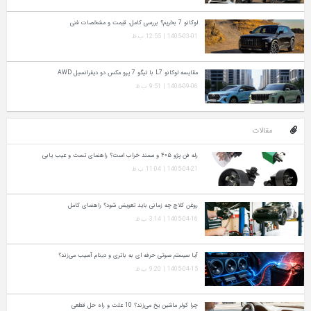
لوکانو 7 بخریم؟ بررسی کامل، قیمت و مشخصات فنی
1405-03-01 | 12:55 ب.ظ
مقایسه لوکانو L7 با تیگو 7 پرو مکس دو دیفرانسیل AWD
1404-09-06 | 9:51 ب.ظ
مقالات
رله فن پژو ۴۰۵ و سمند خراب است؟ راهنمای تست و عیب‌ یابی
1405-04-21 | 11:04 ب.ظ
روغن کلاچ چه زمانی باید تعویض شود؟ راهنمای کامل
1405-04-16 | 3:14 ب.ظ
آیا سیستم صوتی حرفه‌ ای به باتری و دینام آسیب می‌زند؟
1405-04-15 | 9:20 ب.ظ
چرا کولر ماشین یخ می‌زند؟ 10 علت و راه‌ حل قطعی