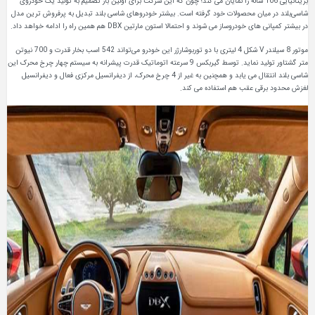
بریتانیایی 106 ساله را نمایان می کند؛ چون که این شرکت برای اولین‌ بار تصمیم به تولید یک خودروی
شاسی‌بلند در میان محصولات خود گرفته است. بیشتر خودروهای شاسی‌ بلند تبدیل به پرفروش‌ ترین مدل
در بیشتر کمپانی های خودروساز می‌ شوند و احتمالا استون مارتین DBX هم همین راه را ادامه خواهد داد.
موتور 8 سیلندر V شکل 4 لیتری با دو توربوشارژر این خودرو می‌تواند 542 اسب‌ بخار قدرت و 700 نیوتن‌
متر گشتاور تولید نماید. توسط گیربکس 9 سرعته اتوماتیک قدرت پیشرانه به سیستم چهار چرخ محرک این
شاسی‌ بلند انتقال می‌ یابد و همچنین به غیر از 4 چرخ محرک، از دیفرانسیل مرکزی فعال و دیفرانسیل
لغزش محدود برقی عقب هم استفاده می کند.