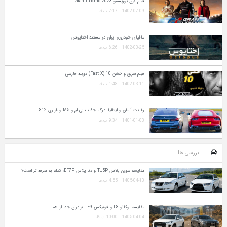
فیلم گرن توریسمو Gran Turismo 2023
1402-07-09 | 7:17 ب.ظ
مافیای خودروی ایران در مستند اختاپوس
1402-03-25 | 6:26 ب.ظ
فیلم سریع و خشن 10 (Fast X) دوبله فارسی
1402-03-11 | 1:48 ب.ظ
رقابت آلمان و ایتالیا؛ درگ جذاب بی ام و M5 و فراری 812
1401-01-03 | 9:34 ب.ظ
بررسی ها
مقایسه سورن پلاس TU5P و دنا پلاس EF7P؛ کدام به‌ صرفه‌ تر است؟
1405-04-13 | 4:55 ب.ظ
مقایسه لوکانو L8 و فونیکس F9 ؛ برادران جدا از هم
1405-04-04 | 10:00 ب.ظ