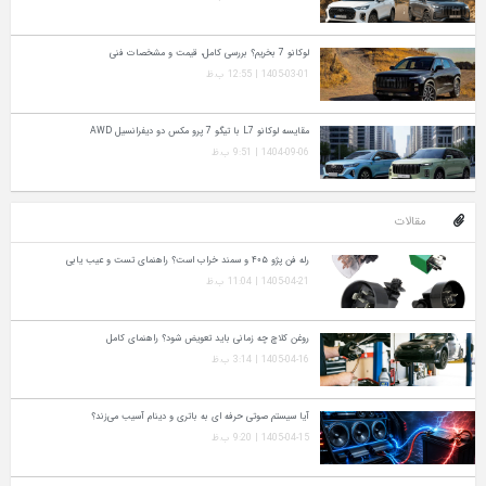
لوکانو 7 بخریم؟ بررسی کامل، قیمت و مشخصات فنی
1405-03-01 | 12:55 ب.ظ
مقایسه لوکانو L7 با تیگو 7 پرو مکس دو دیفرانسیل AWD
1404-09-06 | 9:51 ب.ظ
مقالات
رله فن پژو ۴۰۵ و سمند خراب است؟ راهنمای تست و عیب‌ یابی
1405-04-21 | 11:04 ب.ظ
روغن کلاچ چه زمانی باید تعویض شود؟ راهنمای کامل
1405-04-16 | 3:14 ب.ظ
آیا سیستم صوتی حرفه‌ ای به باتری و دینام آسیب می‌زند؟
1405-04-15 | 9:20 ب.ظ