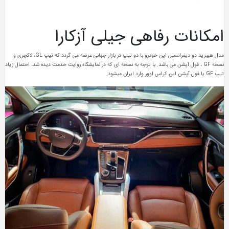
امکانات رفاهی جیلی آزکارا
مدل هیبرید دو دیفرانسیل این خودرو با دو تیپ در بازار جهانی عرضه می گردد که تیپ GL، لاکچری و
نسخه GF ، فول آپشن می باشد. با توجه به نسخه ای که در نمایشگاه روایت خدمت دیده شد، احتمال زیاد
تیپ GF یا فول آپشن این کراس اوور وارد ایران میشود.