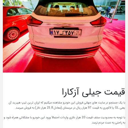
قیمت جیلی آزکارا
با یک جستجو در سایت های جهانی فروش این خودرو مشاهده میکنیم که ارزان ترین تیپ هیبرید آن
یعنی GL یا لاکچری به قیمت 97 هزار ریال در عربستان (معادل 25.8 هزار دلار) به فروش میرسد.
با توجه به محدودیت سقف قیمت 20 هزار دلاری واردات احتمالاً ورود این خودرو با مشکلاتی همراه شود و
به راحتی به دست مردم نرسد.