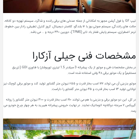
تیپ GF یا فول آپشن مجهز به امکاناتی از جمله صندلی های برقی راننده و شاگرد، سیستم تهویه دو کاناله،
حالت های رانندگی، سیستم صوتی بوز با ۱۲ بلندگو، کلاستر دیجیتال، کروز کنترل تطبیقی، رادار بین خطوط،
ترمز اضطراری، سیستم پایش فشار باد تایر (TPMS)، دوربین ۳۶۰ درجه و … می باشد.
مشخصات فنی جیلی آزکارا
در بخش مشخصات فنی و موتور از یک پیشرانه 3 سیلندر 1.5 لیتری توربوشارژ با فناوری GDI (تزریق
مستقیم) و یک موتور برقی ۴۸ ولتی استفاده شده است.
موتور بنزینی آن می تواند ۱۷۷ اسب بخار قدرت و ۲۵۵ نیوتن متر گشتاور تولید کند و موتور برقی کوچک نیز
توانایی تولید ۱۳ اسب بخار قدرت و ۴۵ نیوتن متر گشتاور را داراست.
در کل، این دو موتور برقی و بنزینی با هم می توانند ۱۹۰ اسب بخار قدرت و ۳۰۰ نیوتن متر گشتاور را روانه
گیربکس ۷ سرعته دوکلاچه اتوماتیک نمایند. در نهایت خروجی پیشرانه هیبرید به هر چهار چرخ خودرو می
رسد.