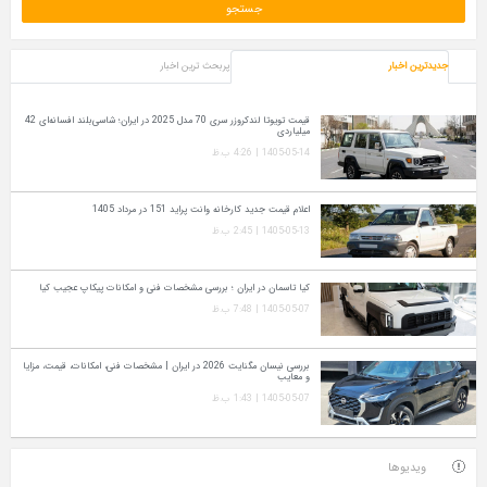
جدیدترین اخبار
پربحث ترین اخبار
قیمت تویوتا لندکروزر سری 70 مدل 2025 در ایران؛ شاسی‌بلند افسانه‌ای 42
میلیاردی
1405-05-14 | 4:26 ب.ظ
اعلام قیمت جدید کارخانه وانت پراید 151 در مرداد 1405
1405-05-13 | 2:45 ب.ظ
کیا تاسمان در ایران ؛ بررسی مشخصات فنی و امکانات پیکاپ عجیب کیا
1405-05-07 | 7:48 ب.ظ
بررسی نیسان مگنایت 2026 در ایران | مشخصات فنی، امکانات، قیمت، مزایا
و معایب
1405-05-07 | 1:43 ب.ظ
ویدیوها