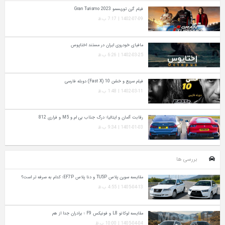
فیلم گرن توریسمو Gran Turismo 2023
1402-07-09 | 7:17 ب.ظ
مافیای خودروی ایران در مستند اختاپوس
1402-03-25 | 6:26 ب.ظ
فیلم سریع و خشن 10 (Fast X) دوبله فارسی
1402-03-11 | 1:48 ب.ظ
رقابت آلمان و ایتالیا؛ درگ جذاب بی ام و M5 و فراری 812
1401-01-03 | 9:34 ب.ظ
بررسی ها
مقایسه سورن پلاس TU5P و دنا پلاس EF7P؛ کدام به‌ صرفه‌ تر است؟
1405-04-13 | 4:55 ب.ظ
مقایسه لوکانو L8 و فونیکس F9 ؛ برادران جدا از هم
1405-04-04 | 10:00 ب.ظ