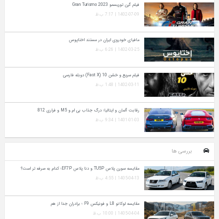
فیلم گرن توریسمو Gran Turismo 2023
1402-07-09 | 7:17 ب.ظ
مافیای خودروی ایران در مستند اختاپوس
1402-03-25 | 6:26 ب.ظ
فیلم سریع و خشن 10 (Fast X) دوبله فارسی
1402-03-11 | 1:48 ب.ظ
رقابت آلمان و ایتالیا؛ درگ جذاب بی ام و M5 و فراری 812
1401-01-03 | 9:34 ب.ظ
بررسی ها
مقایسه سورن پلاس TU5P و دنا پلاس EF7P؛ کدام به‌ صرفه‌ تر است؟
1405-04-13 | 4:55 ب.ظ
مقایسه لوکانو L8 و فونیکس F9 ؛ برادران جدا از هم
1405-04-04 | 10:00 ب.ظ