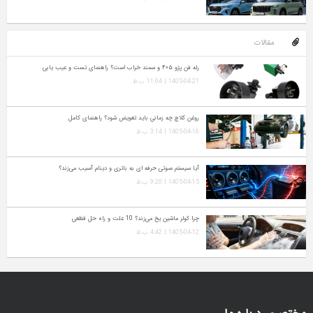
مقالات
رله فن پژو ۴۰۵ و سمند خراب است؟ راهنمای تست و عیب‌ یابی
1405-04-21 | 11:04 ب.ظ
روغن کلاچ چه زمانی باید تعویض شود؟ راهنمای کامل
1405-04-16 | 3:14 ب.ظ
آیا سیستم صوتی حرفه‌ ای به باتری و دینام آسیب می‌زند؟
1405-04-15 | 9:20 ب.ظ
چرا کولر ماشین یخ می‌زند؟ 10 علت و راه‌ حل قطعی
1405-04-12 | 4:42 ب.ظ