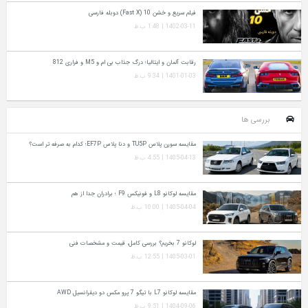
فیلم سریع و خشن 10 (Fast X) دوبله فارسی
1402-03-11 | 1:48 ب.ظ
رقابت آلمان و ایتالیا؛ درگ جذاب بی ام و M5 و فراری 812
1401-01-03 | 9:34 ب.ظ
بررسی ها
مقایسه سورن پلاس TU5P و دنا پلاس EF7P؛ کدام به‌ صرفه‌ تر است؟
1405-04-13 | 4:55 ب.ظ
مقایسه لوکانو L8 و فونیکس F9 ؛ برادران جدا از هم
1405-04-04 | 10:00 ب.ظ
لوکانو 7 بخریم؟ بررسی کامل، قیمت و مشخصات فنی
1405-03-01 | 12:55 ب.ظ
مقایسه لوکانو L7 با تیگو 7 پرو مکس دو دیفرانسیل AWD
1404-09-06 | 9:51 ب.ظ