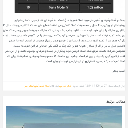
بحث و گفت‌وگوهای آنلاین در مورد تسلا همواره داغ است. به گونه ای که از میان ۱۰ مدل خودرو
پرطرف‌دار در یوتیوب، ۴ مدل را محصولات تسلا تشکیل می دهند! همان طور هم که انتظار می رفت، مدل ۳
بالاترین جایگاه را از آن خود کرده است. شاید جالب باشد بدانید که جایگاه دوم به خودرویی رسیده که هنوز
روی خط تولید نرفته است! حتی تصورش را هم نمی کردید؟ مدل رودستر را می گوییم! بله این رودستر آینده
نگر که هنوز سر از تولید انبوه درنیاورده، از بسیاری از خودروهای پرتیراژ محبوب تر است. البته ما انتظار
داشتیم مدل سایبر تراک از تسلا را هم به عنوان یک پیکاپ الکتریکی جنجالی در این فهرست ببینیم.
همچنین شرکت ماسک موفق شده است دومین برند پرتکرار در جست‌وجوهای یوتیوب باشد و از این نظر،
فقط از لامبورگینی یک پله پایین تر است. جالب این جاست که حجم جست‌وجوهای انجام شده برای نام
تسلا نسبت به رتبه بعدی، که
فراری
در آن قرار می گیرد، دو برابر است!
اسب بخار
زمان ارسال پست: 07 تیر 1400 | 12:34
دسته بندی:
اخبار خارجی
تگ ها: ,
تسلا
,
لامبورگینی
لینک خبر
مطالب مرتبط