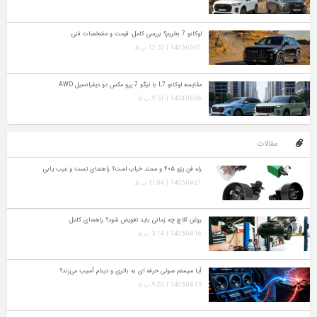
لوکانو 7 بخریم؟ بررسی کامل، قیمت و مشخصات فنی
1405-03-01 | 12:55 ب.ظ
مقایسه لوکانو L7 با تیگو 7 پرو مکس دو دیفرانسیل AWD
1404-09-06 | 9:51 ب.ظ
مقالات
رله فن پژو ۴۰۵ و سمند خراب است؟ راهنمای تست و عیب‌ یابی
1405-04-21 | 11:04 ب.ظ
روغن کلاچ چه زمانی باید تعویض شود؟ راهنمای کامل
1405-04-16 | 3:14 ب.ظ
آیا سیستم صوتی حرفه‌ ای به باتری و دینام آسیب می‌زند؟
1405-04-15 | 9:20 ب.ظ