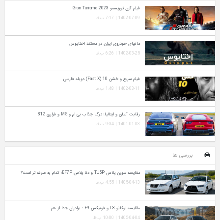
فیلم گرن توریسمو Gran Turismo 2023
1402-07-09 | 7:17 ب.ظ
مافیای خودروی ایران در مستند اختاپوس
1402-03-25 | 6:26 ب.ظ
فیلم سریع و خشن 10 (Fast X) دوبله فارسی
1402-03-11 | 1:48 ب.ظ
رقابت آلمان و ایتالیا؛ درگ جذاب بی ام و M5 و فراری 812
1401-01-03 | 9:34 ب.ظ
بررسی ها
مقایسه سورن پلاس TU5P و دنا پلاس EF7P؛ کدام به‌ صرفه‌ تر است؟
1405-04-13 | 4:55 ب.ظ
مقایسه لوکانو L8 و فونیکس F9 ؛ برادران جدا از هم
1405-04-04 | 10:00 ب.ظ