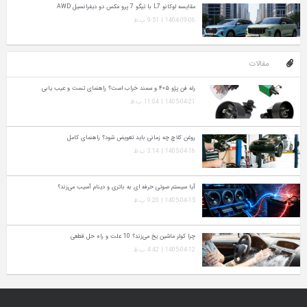
مقایسه لوکانو L7 با تیگو 7 پرو مکس دو دیفرانسیل AWD
1404-09-06 | 9:51 ب.ظ
مقالات
رله فن پژو ۴۰۵ و سمند خراب است؟ راهنمای تست و عیب‌ یابی
1405-04-21 | 11:04 ب.ظ
روغن کلاچ چه زمانی باید تعویض شود؟ راهنمای کامل
1405-04-16 | 3:14 ب.ظ
آیا سیستم صوتی حرفه‌ ای به باتری و دینام آسیب می‌زند؟
1405-04-15 | 9:20 ب.ظ
چرا کولر ماشین یخ می‌زند؟ 10 علت و راه‌ حل قطعی
1405-04-12 | 4:42 ب.ظ