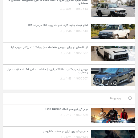
میلیاردی
1405-05-14 | 4:26 ب.ظ
اعلام قیمت جدید کارخانه وانت پراید 151 در مرداد 1405
1405-05-13 | 2:45 ب.ظ
کیا تاسمان در ایران ؛ بررسی مشخصات فنی و امکانات پیکاپ عجیب کیا
1405-05-07 | 7:48 ب.ظ
بررسی نیسان مگنایت 2026 در ایران | مشخصات فنی، امکانات، قیمت، مزایا
و معایب
1405-05-07 | 1:43 ب.ظ
ویدیوها
فیلم گرن توریسمو Gran Turismo 2023
1402-07-09 | 7:17 ب.ظ
مافیای خودروی ایران در مستند اختاپوس
1402-03-25 | 6:26 ب.ظ