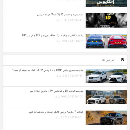
فیلم سریع و خشن 10 (Fast X) دوبله فارسی
1402-03-11 | 1:48 ب.ظ
رقابت آلمان و ایتالیا؛ درگ جذاب بی ام و M5 و فراری 812
1401-01-03 | 9:34 ب.ظ
بررسی ها
مقایسه سورن پلاس TU5P و دنا پلاس EF7P؛ کدام به‌ صرفه‌ تر است؟
1405-04-13 | 4:55 ب.ظ
مقایسه لوکانو L8 و فونیکس F9 ؛ برادران جدا از هم
1405-04-04 | 10:00 ب.ظ
لوکانو 7 بخریم؟ بررسی کامل، قیمت و مشخصات فنی
1405-03-01 | 12:55 ب.ظ