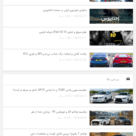
مافیای خودروی ایران در مستند اختاپوس
1402-03-25 | 6:26 ب.ظ
فیلم سریع و خشن 10 (Fast X) دوبله فارسی
1402-03-11 | 1:48 ب.ظ
رقابت آلمان و ایتالیا؛ درگ جذاب بی ام و M5 و فراری 812
1401-01-03 | 9:34 ب.ظ
بررسی ها
مقایسه سورن پلاس TU5P و دنا پلاس EF7P؛ کدام به‌ صرفه‌ تر است؟
1405-04-13 | 4:55 ب.ظ
مقایسه لوکانو L8 و فونیکس F9 ؛ برادران جدا از هم
1405-04-04 | 10:00 ب.ظ
لوکانو 7 بخریم؟ بررسی کامل، قیمت و مشخصات فنی