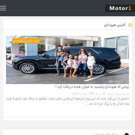
آخرین هیوندای
اخبار خارجی
هیوندای
زوجی که هیوندای پالیسید به عنوان هدیه دریافت کرد !
تاریخ ارسال پست: 20 مرداد 1398 ساعت 20:47
داستان از این قرار است که این زوج خیرخواه آمریکایی ساکن ایالت اوهایو، با اینکه خود دارای 6 فرزند
بوده که آن ها را بزرگ کرده اند اما …
شبکه های اجتماعی