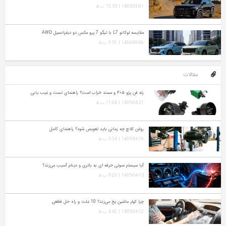
1405-03-01 | 12:55 ب.ظ
مقایسه لوکانو L7 با تیگو 7 پرو مکس دو دیفرانسیل AWD
1404-09-06 | 9:51 ب.ظ
مقالات
رله فن پژو ۴۰۵ و سمند خراب است؟ راهنمای تست و عیب‌ یابی
1405-04-21 | 11:04 ب.ظ
روغن کلاچ چه زمانی باید تعویض شود؟ راهنمای کامل
1405-04-16 | 3:14 ب.ظ
آیا سیستم صوتی حرفه‌ ای به باتری و دینام آسیب می‌زند؟
1405-04-15 | 9:20 ب.ظ
چرا کولر ماشین یخ می‌زند؟ 10 علت و راه‌ حل قطعی
1405-04-12 | 4:42 ب.ظ