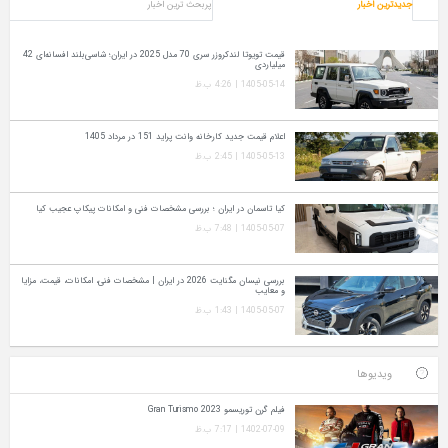
جدیدترین اخبار
پربحث ترین اخبار
قیمت تویوتا لندکروزر سری 70 مدل 2025 در ایران؛ شاسی‌بلند افسانه‌ای 42
میلیاردی
1405-05-14 | 4:26 ب.ظ
اعلام قیمت جدید کارخانه وانت پراید 151 در مرداد 1405
1405-05-13 | 2:45 ب.ظ
کیا تاسمان در ایران ؛ بررسی مشخصات فنی و امکانات پیکاپ عجیب کیا
1405-05-07 | 7:48 ب.ظ
بررسی نیسان مگنایت 2026 در ایران | مشخصات فنی، امکانات، قیمت، مزایا
و معایب
1405-05-07 | 1:43 ب.ظ
ویدیوها
فیلم گرن توریسمو Gran Turismo 2023
1402-07-09 | 7:17 ب.ظ