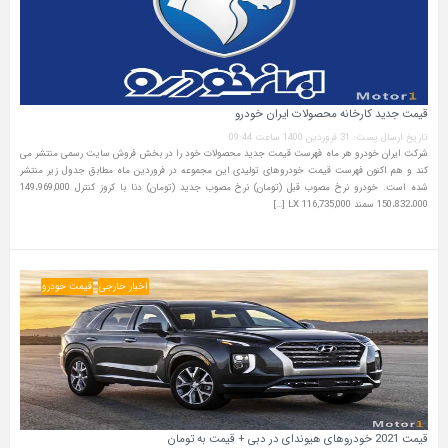
قیمت جدید کارخانه‌ محصولات ایران خودرو
تاریخ ارسال پست: 31 فروردین 1400 ساعت 09:44
شرکت ایران خودرو هر ماه فهرست قیمت جدید محصولات خود را در بخش فروش سایت رسمی منتشر می
کند و هم اکنون فهرست قیمت خودروهای تولیدی این مجموعه در فروردین ماه مطابق جدول زیر منتشر
شده است. خودرو نرخ مصوب قبل (تومان) نرخ مصوب جدید (تومان) دنا با کروز کنترل 149،969,000
150،832،000 سمند LX 116,735,000 […]
اخبار خارجی
قیمت خودرو
قیمت 2021 خودروهای هیوندای در دبی + قیمت به تومان