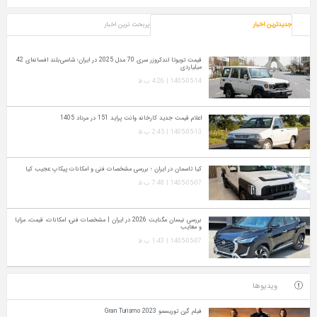
جدیدترین اخبار
پربحث ترین اخبار
قیمت تویوتا لندکروزر سری 70 مدل 2025 در ایران؛ شاسی‌بلند افسانه‌ای 42
میلیاردی
1405-05-14 | 4:26 ب.ظ
اعلام قیمت جدید کارخانه وانت پراید 151 در مرداد 1405
1405-05-13 | 2:45 ب.ظ
کیا تاسمان در ایران ؛ بررسی مشخصات فنی و امکانات پیکاپ عجیب کیا
1405-05-07 | 7:48 ب.ظ
بررسی نیسان مگنایت 2026 در ایران | مشخصات فنی، امکانات، قیمت، مزایا
و معایب
1405-05-07 | 1:43 ب.ظ
ویدیوها
فیلم گرن توریسمو Gran Turismo 2023