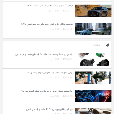
لوکانو 7 بخریم؟ بررسی کامل، قیمت و مشخصات فنی
1405-03-01 | 12:55 ب.ظ
مقایسه لوکانو L7 با تیگو 7 پرو مکس دو دیفرانسیل AWD
1404-09-06 | 9:51 ب.ظ
مقالات
رله فن پژو ۴۰۵ و سمند خراب است؟ راهنمای تست و عیب‌ یابی
1405-04-21 | 11:04 ب.ظ
روغن کلاچ چه زمانی باید تعویض شود؟ راهنمای کامل
1405-04-16 | 3:14 ب.ظ
آیا سیستم صوتی حرفه‌ ای به باتری و دینام آسیب می‌زند؟
1405-04-15 | 9:20 ب.ظ
چرا کولر ماشین یخ می‌زند؟ 10 علت و راه‌ حل قطعی