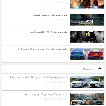
1402-07-09 | 7:17 ب.ظ
مافیای خودروی ایران در مستند اختاپوس
1402-03-25 | 6:26 ب.ظ
فیلم سریع و خشن 10 (Fast X) دوبله فارسی
1402-03-11 | 1:48 ب.ظ
رقابت آلمان و ایتالیا؛ درگ جذاب بی ام و M5 و فراری 812
1401-01-03 | 9:34 ب.ظ
بررسی ها
مقایسه سورن پلاس TU5P و دنا پلاس EF7P؛ کدام به‌ صرفه‌ تر است؟
1405-04-13 | 4:55 ب.ظ
مقایسه لوکانو L8 و فونیکس F9 ؛ برادران جدا از هم
1405-04-04 | 10:00 ب.ظ