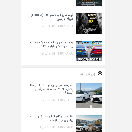
فیلم سریع و خشن 10 (Fast X)
دوبله فارسی
1402-03-11 | 1:48 ب.ظ
رقابت آلمان و ایتالیا؛ درگ جذاب
بی ام و M5 و فراری 812
1401-01-03 | 9:34 ب.ظ
بررسی ها
مقایسه سورن پلاس TU5P و دنا
پلاس EF7P؛ کدام به‌ صرفه‌ تر
است؟
1405-04-13 | 4:55 ب.ظ
مقایسه لوکانو L8 و فونیکس F9 ؛
برادران جدا از هم
1405-04-04 | 10:00 ب.ظ