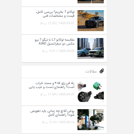
لوکانو 7 بخریم؟ بررسی کامل،
قیمت و مشخصات فنی
1405-03-01 | 12:55 ب.ظ
مقایسه لوکانو L7 با تیگو 7 پرو
مکس دو دیفرانسیل AWD
1404-09-06 | 9:51 ب.ظ
مقالات
رله فن پژو ۴۰۵ و سمند خراب
است؟ راهنمای تست و عیب‌ یابی
1405-04-21 | 11:04 ب.ظ
روغن کلاچ چه زمانی باید تعویض
شود؟ راهنمای کامل
1405-04-16 | 3:14 ب.ظ