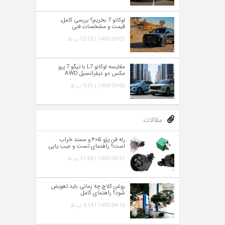
لوکانو 7 بخریم؟ بررسی کامل،
قیمت و مشخصات فنی
1405-03-01 | 12:55 ب.ظ
مقایسه لوکانو L7 با تیگو 7 پرو
مکس دو دیفرانسیل AWD
1404-09-06 | 9:51 ب.ظ
مقالات
رله فن پژو ۴۰۵ و سمند خراب
است؟ راهنمای تست و عیب‌ یابی
1405-04-21 | 11:04 ب.ظ
روغن کلاچ چه زمانی باید تعویض
شود؟ راهنمای کامل
1405-04-16 | 3:14 ب.ظ