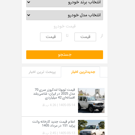
قیمت خودرو
از
تا
جدیدترین اخبار
پربحث ترین اخبار
قیمت تویوتا لندکروزر سری 70
مدل 2025 در ایران؛ شاسی‌بلند
افسانه‌ای 42 میلیاردی
1405-05-14 | 4:26 ب.ظ
اعلام قیمت جدید کارخانه وانت
پراید 151 در مرداد 1405
1405-05-13 | 2:45 ب.ظ