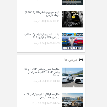
فیلم سریع و خشن 10 (Fast X)
دوبله فارسی
1402-03-11 | 1:48 ب.ظ
رقابت آلمان و ایتالیا؛ درگ جذاب
بی ام و M5 و فراری 812
1401-01-03 | 9:34 ب.ظ
بررسی ها
مقایسه سورن پلاس TU5P و دنا
پلاس EF7P؛ کدام به‌ صرفه‌ تر
است؟
1405-04-13 | 4:55 ب.ظ
مقایسه لوکانو L8 و فونیکس F9 ؛
برادران جدا از هم
1405-04-04 | 10:00 ب.ظ