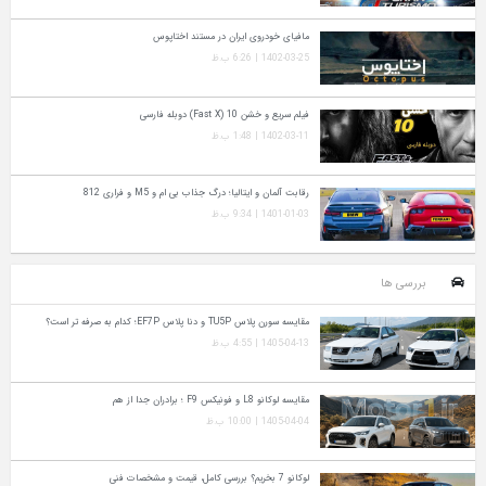
مافیای خودروی ایران در مستند اختاپوس
1402-03-25 | 6:26 ب.ظ
فیلم سریع و خشن 10 (Fast X) دوبله فارسی
1402-03-11 | 1:48 ب.ظ
رقابت آلمان و ایتالیا؛ درگ جذاب بی ام و M5 و فراری 812
1401-01-03 | 9:34 ب.ظ
بررسی ها
مقایسه سورن پلاس TU5P و دنا پلاس EF7P؛ کدام به‌ صرفه‌ تر است؟
1405-04-13 | 4:55 ب.ظ
مقایسه لوکانو L8 و فونیکس F9 ؛ برادران جدا از هم
1405-04-04 | 10:00 ب.ظ
لوکانو 7 بخریم؟ بررسی کامل، قیمت و مشخصات فنی