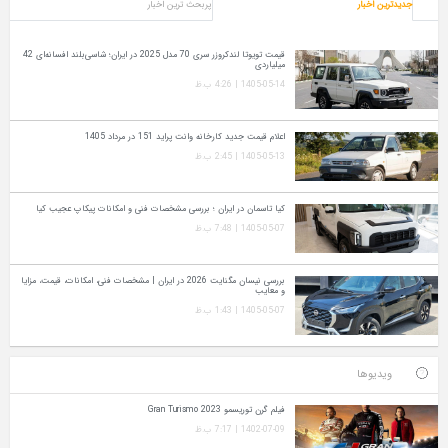
جدیدترین اخبار
پربحث ترین اخبار
قیمت تویوتا لندکروزر سری 70 مدل 2025 در ایران؛ شاسی‌بلند افسانه‌ای 42
میلیاردی
1405-05-14 | 4:26 ب.ظ
اعلام قیمت جدید کارخانه وانت پراید 151 در مرداد 1405
1405-05-13 | 2:45 ب.ظ
کیا تاسمان در ایران ؛ بررسی مشخصات فنی و امکانات پیکاپ عجیب کیا
1405-05-07 | 7:48 ب.ظ
بررسی نیسان مگنایت 2026 در ایران | مشخصات فنی، امکانات، قیمت، مزایا
و معایب
1405-05-07 | 1:43 ب.ظ
ویدیوها
فیلم گرن توریسمو Gran Turismo 2023
1402-07-09 | 7:17 ب.ظ