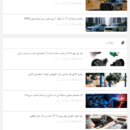
1405-03-01 | 12:55 ب.ظ
مقایسه لوکانو L7 با تیگو 7 پرو مکس دو دیفرانسیل AWD
1404-09-06 | 9:51 ب.ظ
مقالات
رله فن پژو ۴۰۵ و سمند خراب است؟ راهنمای تست و عیب‌ یابی
1405-04-21 | 11:04 ب.ظ
روغن کلاچ چه زمانی باید تعویض شود؟ راهنمای کامل
1405-04-16 | 3:14 ب.ظ
آیا سیستم صوتی حرفه‌ ای به باتری و دینام آسیب می‌زند؟
1405-04-15 | 9:20 ب.ظ
چرا کولر ماشین یخ می‌زند؟ 10 علت و راه‌ حل قطعی
1405-04-12 | 4:42 ب.ظ