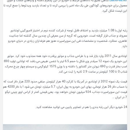
اهی عمیق به داده‌های مرتبط با خودرو در این پلتفرم داشته و واژه‌های جست‌ و جوی
های گوناگون طی یک ماه اخیر را بررسی کرده تا و تعداد بازدید ویدئوها را جمع کرده تا
یرد.
رتبه اول با 1.08 میلیارد بازدید و اختلاف قابل توجه از شرکت کننده دوم در اختیار لامبورگینی اونتادور
رار گرفته است، خودرویی که گرچه از سن معرفی آن چندین سال گذشته اما جذابیت
 شخصیت و مشخصات فنی این سوپراسپرت هنوز هم طرفداران زیادی در دنیای خودرو
اونتادور سال 2011 وارد بازار شد و با طراحی جذاب و موتور پرقدرت خود همه مجذوب خود کرد. موتور
این خودرو یک نمونه 12 سیلندر وی شکل با حجم 6.5 لیتر با تنفس طبیعی می باشد که توانایی تولید 690
اسب بخار قدرت و 690 نیوتن متر گشتاور را داشته و با وزنی 1575 کیلوگرمی و سیستم چهار چرخ محرک،
قیمت یک نمونه 2012 از اونتادور در آمریکا با کارکرد 40 هزار کیلومتر، مبلغی حدود 220 هزار دلار است که
با حساب دلار 26 هزار تومانی، بهای این خودرو به پول ایران؛ 5.7 میلیارد تومان می شود ! با دلار 4200 هم
قیمت این سوپراسپرت جذاب، 924 میلیون تومان خواهد بود، یعنی قیمتی کمتر از کراس اوور چینی تیگو