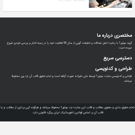
1405-04-12 | 4:42 ب.ظ
اره ما
گروه موتور1 با رعایت اصل صداقت و حقیقت گویی از سال 98 فعالیت خود را در زمینه اخبار و بررسی خودرو شروع
ریع
دنویسی
طراحی و کدنویسی سایت موتور1 توسط علی علیزاده صورت گرفته است و تمام حقوق قالب آن نزد وی محفوظ
تمام حقوق مادی و معنوی مطالب و قالب این سایت نزد موتور1 محفوظ میباشد و هرگونه کپی برداری از مطالب و یا
قالب آن بر اساس قوانین انفورماتیک ایران پیگرد قانونی دارد.