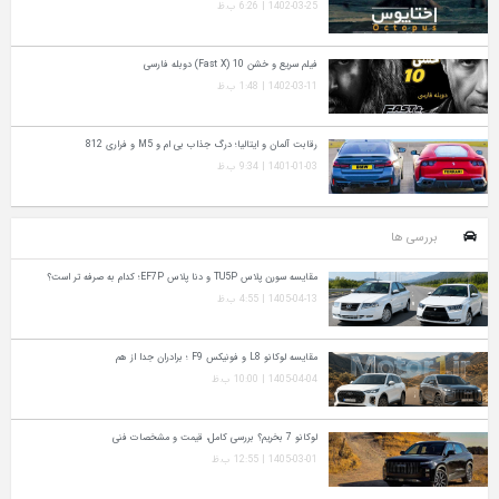
1402-03-25 | 6:26 ب.ظ
فیلم سریع و خشن 10 (Fast X) دوبله فارسی
1402-03-11 | 1:48 ب.ظ
رقابت آلمان و ایتالیا؛ درگ جذاب بی ام و M5 و فراری 812
1401-01-03 | 9:34 ب.ظ
بررسی ها
مقایسه سورن پلاس TU5P و دنا پلاس EF7P؛ کدام به‌ صرفه‌ تر است؟
1405-04-13 | 4:55 ب.ظ
مقایسه لوکانو L8 و فونیکس F9 ؛ برادران جدا از هم
1405-04-04 | 10:00 ب.ظ
لوکانو 7 بخریم؟ بررسی کامل، قیمت و مشخصات فنی
1405-03-01 | 12:55 ب.ظ