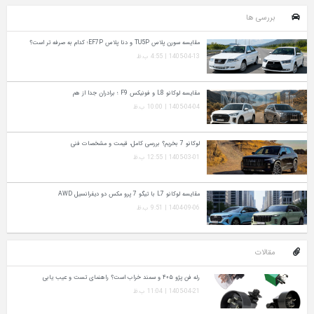
بررسی ها
مقایسه سورن پلاس TU5P و دنا پلاس EF7P؛ کدام به‌ صرفه‌ تر است؟
1405-04-13 | 4:55 ب.ظ
مقایسه لوکانو L8 و فونیکس F9 ؛ برادران جدا از هم
1405-04-04 | 10:00 ب.ظ
لوکانو 7 بخریم؟ بررسی کامل، قیمت و مشخصات فنی
1405-03-01 | 12:55 ب.ظ
مقایسه لوکانو L7 با تیگو 7 پرو مکس دو دیفرانسیل AWD
1404-09-06 | 9:51 ب.ظ
مقالات
رله فن پژو ۴۰۵ و سمند خراب است؟ راهنمای تست و عیب‌ یابی
1405-04-21 | 11:04 ب.ظ