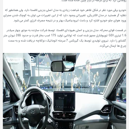
رونمایی کرد که برای عرضه در بازار چین آماده شده است.
خودرو برقی مورد نظر در شکل ظاهر خود شباهت زیادی به مدل اصلی بنزینی لافستا دارد، ولی همانطور که
نظاره گر هستید در مدل الکتریکی، تغییراتی وجود دارد که از این تغییرات می توان به کوچک شدن مجرای
ورود هوای جلو خودرو اشاره کرد و باعث ایرودینامیک بهتر و در نتیجه مصرف انرژی کمتر می شود.
در قسمت قوای محرکه، مدل بنزینی و اصلی هیوندای لافستا، توسط شرکت سازنده به موتور چهار سیلندر
1.6 لیتری GDI توربوشارژر مجهز شده است که توانایی تولید 175 اسب بخار قدرت و حدود 265 نیوتن متر
گشتاور را دارد. نیروی تولیدی توسط یک گیربکس 7 سرعته اتوماتیک دوکلاچه دریافت شده و به سمت
چرخ ها ارسال می‌گردد.