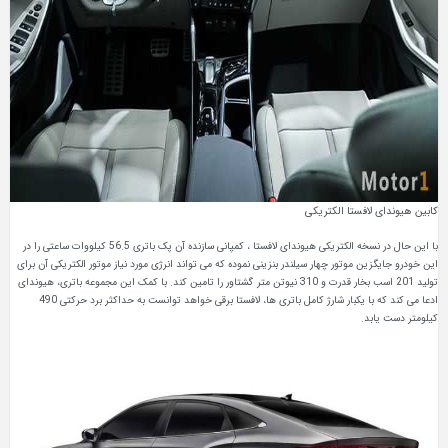
کابین هیوندای لافستا الکتریکی
با این حال در نسخه الکتریکی هیوندای لافستا ، کمپانی سازنده آن پک باتری 56.5 کیلووات ساعتی را در
این خودرو جایگزین موتور چهار سیلندر بنزینی نموده که می تواند انرژی مورد نیاز موتور الکتریکی آن برای
تولید 201 اسب بخار قدرت و 310 نیوتن متر گشتاور را تامین کند. با کمک این مجموعه باتری، هیوندای
ادعا می کند که با یکبار شارژ کامل باتری ها، لافستا برقی خواهد توانست به حداکثر برد حرکتی 490
کیلومتر دست یابد.