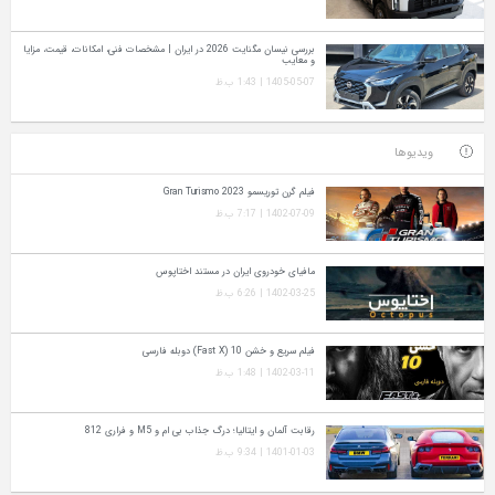
بررسی نیسان مگنایت 2026 در ایران | مشخصات فنی، امکانات، قیمت، مزایا
و معایب
1405-05-07 | 1:43 ب.ظ
ویدیوها
فیلم گرن توریسمو Gran Turismo 2023
1402-07-09 | 7:17 ب.ظ
مافیای خودروی ایران در مستند اختاپوس
1402-03-25 | 6:26 ب.ظ
فیلم سریع و خشن 10 (Fast X) دوبله فارسی
1402-03-11 | 1:48 ب.ظ
رقابت آلمان و ایتالیا؛ درگ جذاب بی ام و M5 و فراری 812
1401-01-03 | 9:34 ب.ظ