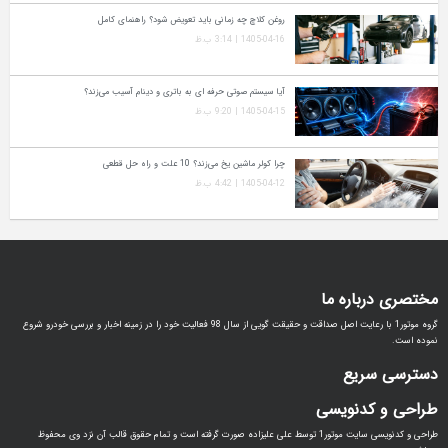
روغن کلاچ چه زمانی باید تعویض شود؟ راهنمای کامل
1405-04-16 | 3:14 ب.ظ
آیا سیستم صوتی حرفه‌ ای به باتری و دینام آسیب می‌زند؟
1405-04-15 | 9:20 ب.ظ
چرا کولر ماشین یخ می‌زند؟ 10 علت و راه‌ حل قطعی
1405-04-12 | 4:42 ب.ظ
مختصری درباره ما
گروه موتور1 با رعایت اصل صداقت و حقیقت گویی از سال 98 فعالیت خود را در زمینه اخبار و بررسی خودرو شروع
نموده است.
دسترسی سریع
طراحی و کدنویسی
طراحی و کدنویسی سایت موتور1 توسط علی علیزاده صورت گرفته است و تمام حقوق قالب آن نزد وی محفوظ