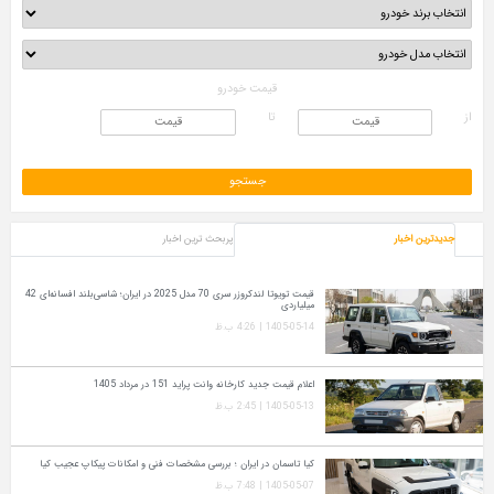
قیمت خودرو
از
تا
جدیدترین اخبار
پربحث ترین اخبار
قیمت تویوتا لندکروزر سری 70 مدل 2025 در ایران؛ شاسی‌بلند افسانه‌ای 42
میلیاردی
1405-05-14 | 4:26 ب.ظ
اعلام قیمت جدید کارخانه وانت پراید 151 در مرداد 1405
1405-05-13 | 2:45 ب.ظ
کیا تاسمان در ایران ؛ بررسی مشخصات فنی و امکانات پیکاپ عجیب کیا
1405-05-07 | 7:48 ب.ظ