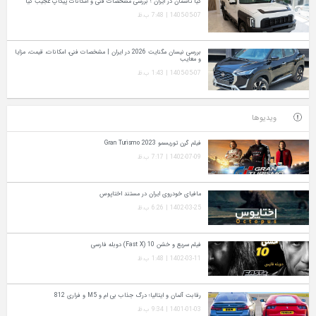
کیا تاسمان در ایران ؛ بررسی مشخصات فنی و امکانات پیکاپ عجیب کیا
1405-05-07 | 7:48 ب.ظ
بررسی نیسان مگنایت 2026 در ایران | مشخصات فنی، امکانات، قیمت، مزایا
و معایب
1405-05-07 | 1:43 ب.ظ
ویدیوها
فیلم گرن توریسمو Gran Turismo 2023
1402-07-09 | 7:17 ب.ظ
مافیای خودروی ایران در مستند اختاپوس
1402-03-25 | 6:26 ب.ظ
فیلم سریع و خشن 10 (Fast X) دوبله فارسی
1402-03-11 | 1:48 ب.ظ
رقابت آلمان و ایتالیا؛ درگ جذاب بی ام و M5 و فراری 812
1401-01-03 | 9:34 ب.ظ