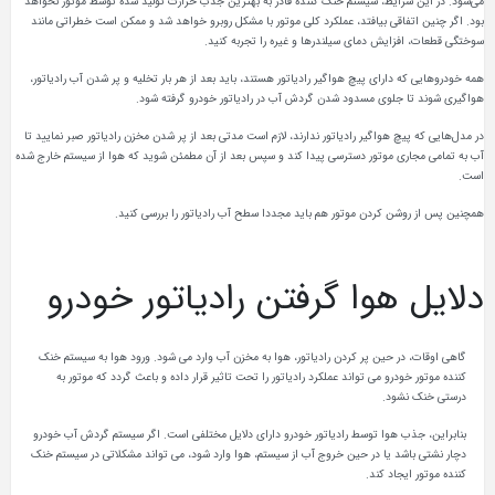
می‌شود. در این شرایط، سیستم خنک کننده قادر به بهترین جذب حرارت تولید شده توسط موتور نخواهد
بود. اگر چنین اتفاقی بیافتد، عملکرد کلی موتور با مشکل روبرو خواهد شد و ممکن است خطراتی مانند
سوختگی قطعات، افزایش دمای سیلندرها و غیره را تجربه کنید.
همه خودروهایی که دارای پیچ هواگیر رادیاتور هستند، باید بعد از هر بار تخلیه و پر شدن آب رادیاتور،
هواگیری شوند تا جلوی مسدود شدن گردش آب در رادیاتور خودرو گرفته شود.
در مدل‌هایی که پیچ هواگیر رادیاتور ندارند، لازم است مدتی بعد از پر شدن مخزن رادیاتور صبر نمایید تا
آب به تمامی مجاری موتور دسترسی پیدا کند و سپس بعد از آن مطمئن شوید که هوا از سیستم خارج شده
است.
همچنین پس از روشن کردن موتور هم باید مجددا سطح آب رادیاتور را بررسی کنید.
دلایل هوا گرفتن رادیاتور خودرو
گاهی اوقات، در حین پر کردن رادیاتور، هوا به مخزن آب وارد می شود. ورود هوا به سیستم خنک
کننده موتور خودرو می تواند عملکرد رادیاتور را تحت تاثیر قرار داده و باعث گردد که موتور به
درستی خنک نشود.
بنابراین، جذب هوا توسط رادیاتور خودرو دارای دلایل مختلفی است. اگر سیستم گردش آب خودرو
دچار نشتی باشد یا در حین خروج آب از سیستم، هوا وارد شود، می تواند مشکلاتی در سیستم خنک
کننده موتور ایجاد کند.