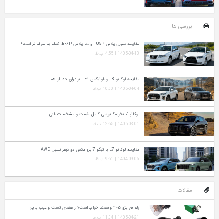
بررسی ها
مقایسه سورن پلاس TU5P و دنا پلاس EF7P؛ کدام به‌ صرفه‌ تر است؟
1405-04-13 | 4:55 ب.ظ
مقایسه لوکانو L8 و فونیکس F9 ؛ برادران جدا از هم
1405-04-04 | 10:00 ب.ظ
لوکانو 7 بخریم؟ بررسی کامل، قیمت و مشخصات فنی
1405-03-01 | 12:55 ب.ظ
مقایسه لوکانو L7 با تیگو 7 پرو مکس دو دیفرانسیل AWD
1404-09-06 | 9:51 ب.ظ
مقالات
رله فن پژو ۴۰۵ و سمند خراب است؟ راهنمای تست و عیب‌ یابی
1405-04-21 | 11:04 ب.ظ