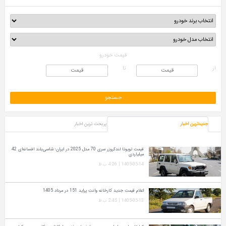
قیمت خودرو
از
تا
جدیدترین اخبار
پربحث ترین اخبار
قیمت تویوتا لندکروزر سری 70 مدل 2025 در ایران؛ شاسی‌بلند افسانه‌ای 42
میلیاردی
1405-05-14 | 4:26 ب.ظ
اعلام قیمت جدید کارخانه وانت پراید 151 در مرداد 1405
1405-05-13 | 2:45 ب.ظ