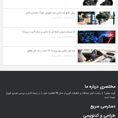
روغن کلاچ چه زمانی باید تعویض شود؟ راهنمای کامل
1405-04-16 | 3:14 ب.ظ
آیا سیستم صوتی حرفه‌ ای به باتری و دینام آسیب می‌زند؟
1405-04-15 | 9:20 ب.ظ
چرا کولر ماشین یخ می‌زند؟ 10 علت و راه‌ حل قطعی
1405-04-12 | 4:42 ب.ظ
مختصری درباره ما
گروه موتور1 با رعایت اصل صداقت و حقیقت گویی از سال 98 فعالیت خود را در زمینه اخبار و بررسی خودرو شروع
نموده است.
دسترسی سریع
طراحی و کدنویسی