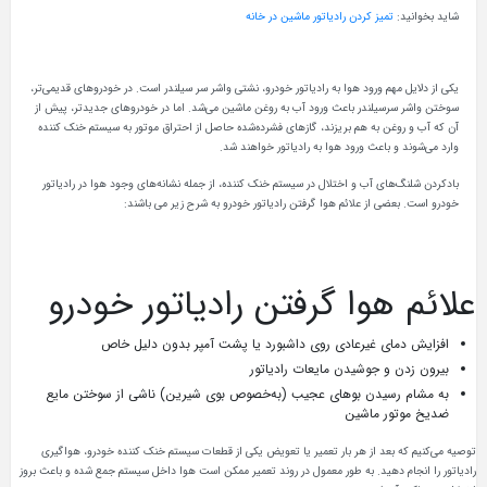
شاید بخوانید:
تمیز کردن رادیاتور ماشین در خانه
یکی از دلایل مهم ورود هوا به رادیاتور خودرو، نشتی واشر سر سیلندر است. در خودروهای قدیمی‌تر،
سوختن واشر سرسیلندر باعث ورود آب به روغن ماشین می‌شد. اما در خودروهای جدیدتر، پیش از
آن که آب و روغن به هم بریزند، گازهای فشرده‌شده حاصل از احتراق موتور به سیستم خنک کننده
وارد می‌شوند و باعث ورود هوا به رادیاتور خواهند شد.
بادکردن شلنگ‌های آب و اختلال در سیستم خنک‌ کننده، از جمله نشانه‌های وجود هوا در رادیاتور
خودرو است. بعضی از علائم هوا گرفتن رادیاتور خودرو به شرح زیر می باشند:
علائم هوا گرفتن رادیاتور خودرو
افزایش دمای غیرعادی روی داشبورد یا پشت آمپر بدون دلیل خاص
بیرون زدن و جوشیدن مایعات رادیاتور
به مشام رسیدن بوهای عجیب (به‌خصوص بوی شیرین) ناشی از سوختن مایع
ضدیخ موتور ماشین
توصیه می‌کنیم که بعد از هر بار تعمیر یا تعویض یکی از قطعات سیستم خنک‌ کننده خودرو، هواگیری
رادیاتور را انجام دهید. به طور معمول در روند تعمیر ممکن است هوا داخل سیستم جمع شده و باعث بروز