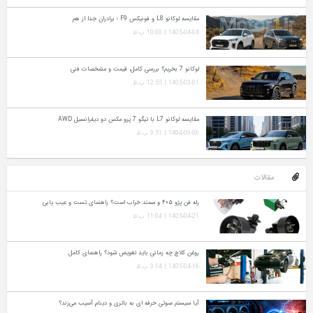
مقایسه لوکانو L8 و فونیکس F9 ؛ برادران جدا از هم
1405-04-04 | 10:00 ب.ظ
لوکانو 7 بخریم؟ بررسی کامل، قیمت و مشخصات فنی
1405-03-01 | 12:55 ب.ظ
مقایسه لوکانو L7 با تیگو 7 پرو مکس دو دیفرانسیل AWD
1404-09-06 | 9:51 ب.ظ
مقالات
رله فن پژو ۴۰۵ و سمند خراب است؟ راهنمای تست و عیب‌ یابی
1405-04-21 | 11:04 ب.ظ
روغن کلاچ چه زمانی باید تعویض شود؟ راهنمای کامل
1405-04-16 | 3:14 ب.ظ
آیا سیستم صوتی حرفه‌ ای به باتری و دینام آسیب می‌زند؟