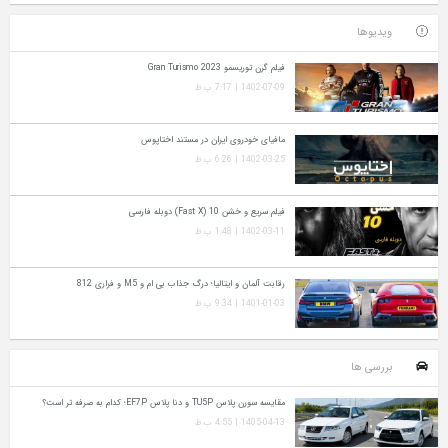
ویدیوها
فیلم گرن توریسمو Gran Turismo 2023
1402-07-09 | 7:17 ب.ظ
مافیای خودروی ایران در مستند اختاپوس
1402-03-25 | 6:26 ب.ظ
فیلم سریع و خشن 10 (Fast X) دوبله فارسی
1402-03-11 | 1:48 ب.ظ
رقابت آلمان و ایتالیا؛ درگ جذاب بی ام و M5 و فراری 812
1401-01-03 | 9:34 ب.ظ
بررسی ها
مقایسه سورن پلاس TU5P و دنا پلاس EF7P؛ کدام به‌ صرفه‌ تر است؟
1405-04-13 | 4:55 ب.ظ