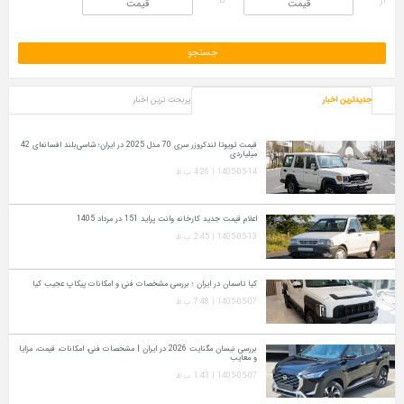
از
تا
جدیدترین اخبار
پربحث ترین اخبار
قیمت تویوتا لندکروزر سری 70 مدل 2025 در ایران؛ شاسی‌بلند افسانه‌ای 42
میلیاردی
1405-05-14 | 4:26 ب.ظ
اعلام قیمت جدید کارخانه وانت پراید 151 در مرداد 1405
1405-05-13 | 2:45 ب.ظ
کیا تاسمان در ایران ؛ بررسی مشخصات فنی و امکانات پیکاپ عجیب کیا
1405-05-07 | 7:48 ب.ظ
بررسی نیسان مگنایت 2026 در ایران | مشخصات فنی، امکانات، قیمت، مزایا
و معایب
1405-05-07 | 1:43 ب.ظ