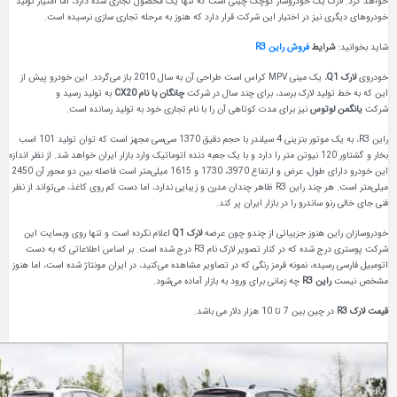
 یک خودروساز کوچک چینی است که تنها یک محصول تجاری شده دارد، اما امتیاز تولید
نیز در اختیار این شرکت قرار دارد که هنوز به مرحله تجاری سازی نرسیده است.
ایط
فروش راین R3
، یک مینی MPV کراس است طراحی آن به سال 2010 باز می‌گردد. این خودرو پیش از
لید لارک برسد، برای چند سال در شرکت
چانگان با نام CX20
به تولید رسید و
وتوس
نیز برای مدت کوتاهی آن را با نام تجاری خود به تولید رسانده است.
راین R3، به یک موتور بنزینی 4 سیلندر با حجم دقیق 1370 سی‌سی مجهز است که توان تولید 101 اسب
بخار و گشتاور 120 نیوتن متر را دارد و با یک جعبه دنده اتوماتیک وارد بازار ایران خواهد شد. از نظر اندازه
این خودرو دارای طول، عرض و ارتفاع 3970، 1730 و 1615 میلی‌متر است فاصله بین دو محور آن 2450
میلی‌متر است. هر چند راین R3 ظاهر چندان مدرن و زیبایی ندارد، اما دست کم روی کاغذ، می‌تواند از نظر
ساندرو را در بازار ایران پر کند.
 هنوز جزییاتی از چندو چون عرضه
لارک Q1
اعلام نکرده است و تنها روی وبسایت این
شرکت پوستری درج شده که در کنار تصویر لارک نام R3 درج شده است. بر اساس اطلاعاتی که به دست
یده، نمونه قرمز رنگی که در تصاویر مشاهده می‌کنید، در ایران مونتاژ شده است، اما هنوز
این R3
چه زمانی برای ورود به بازار آماده می‌شود.
 بین 7 تا 10 هزار دلار می باشد.