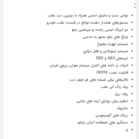
یا و مانیتور لمسی همراه با دوربین دید عقب
ی هشدار دهنده موانع در قسمت عقب خودرو
 ایمنی راننده و سرنشین جلو
 جلو مجهز به عدسی
هویه مطبوع
موبلایزر و قفل مرکزی
دکمه های کنترل سیستم صوتی برروی فرمان
ISOFIX
ی برقی شیشه های هر چهار درب
 کن عقب
قی زوایای آینه های جانبی
 آلومینیومی
های اصطلاحا آسان بازشو