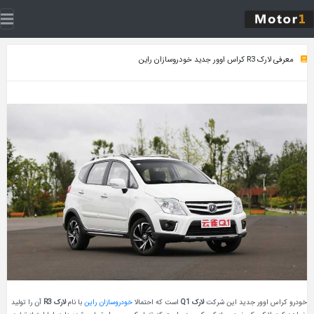
ن راین
ر جدید این شرکت
لارک Q1
است که احتمالا
خودروسازان راین
با نام
لارک R3
آن را تولید