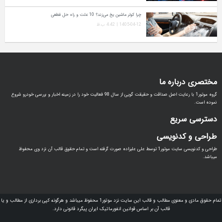
چرا کولر ماشین یخ می‌زند؟ 10 علت و راه‌ حل قطعی
1405-04-12 | 4:42 ب.ظ
اره ما
گروه موتور1 با رعایت اصل صداقت و حقیقت گویی از سال 98 فعالیت خود را در زمینه اخبار و بررسی خودرو شروع
ریع
دنویسی
طراحی و کدنویسی سایت موتور1 توسط علی علیزاده صورت گرفته است و تمام حقوق قالب آن نزد وی محفوظ
تمام حقوق مادی و معنوی مطالب و قالب این سایت نزد موتور1 محفوظ میباشد و هرگونه کپی برداری از مطالب و یا
قالب آن بر اساس قوانین انفورماتیک ایران پیگرد قانونی دارد.