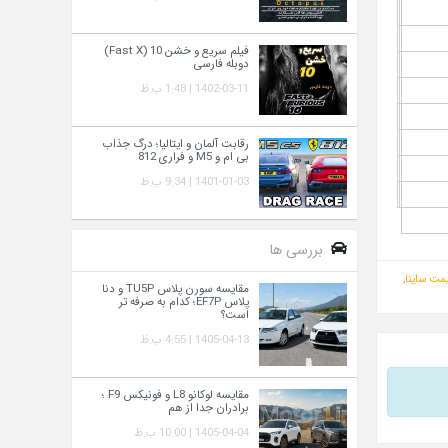
فیلم سریع و خشن 10 (Fast X)
دوبله فارسی
1402-03-11 | 1:48 ب.ظ
رقابت آلمان و ایتالیا؛ درگ جذاب
بی ام و M5 و فراری 812
1401-01-03 | 9:34 ب.ظ
بررسی ها
مت ساینا
,
مقایسه سورن پلاس TU5P و دنا
پلاس EF7P؛ کدام به‌ صرفه‌ تر
است؟
1405-04-13 | 4:55 ب.ظ
مقایسه لوکانو L8 و فونیکس F9 ؛
برادران جدا از هم
1405-04-04 | 10:00 ب.ظ