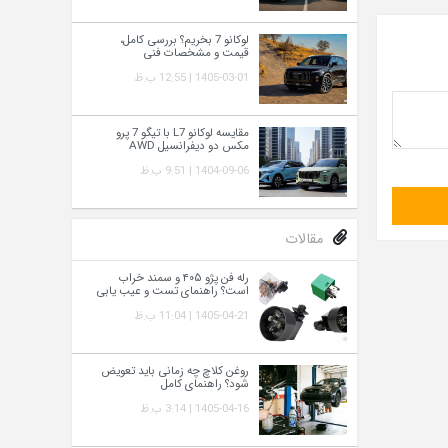
لوکانو 7 بخریم؟ بررسی کامل،
قیمت و مشخصات فنی
1405-03-01 | 12:55 ب.ظ
مقایسه لوکانو L7 با تیگو 7 پرو
مکس دو دیفرانسیل AWD
1404-09-06 | 9:51 ب.ظ
مقالات
رله فن پژو ۴۰۵ و سمند خراب
است؟ راهنمای تست و عیب‌ یابی
1405-04-21 | 11:04 ب.ظ
روغن کلاچ چه زمانی باید تعویض
شود؟ راهنمای کامل
1405-04-16 | 3:14 ب.ظ