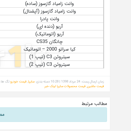
وانت زامیاد گازسوز (ساده)
وانت زامیاد گازسوز (آپشنال)
وانت پادرا
آریو (دنده ای)
آریو (اتوماتیک)
چانگان CS35
کیا سراتو 2000 – اتوماتیک
سیتروئن C3 (تیپ 1)
سیتروئن C3 (تیپ 2)
زمان ارسال پست: 24 مرداد 1398 | 10:28
دسته بندی:
سایپا
,
قیمت خودرو
تگ ها: 
قیمت ماشین
,
قیمت محصولات سایپا
لینک خبر
مطالب مرتبط
مط