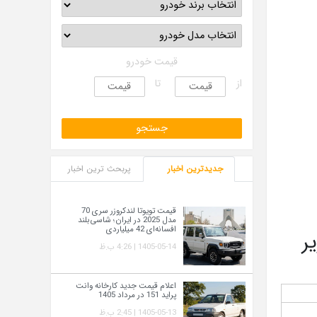
قیمت خودرو
از
تا
جدیدترین اخبار
پربحث ترین اخبار
قیمت تویوتا لندکروزر سری 70
مدل 2025 در ایران؛ شاسی‌بلند
افسانه‌ای 42 میلیاردی
 زیر
1405-05-14 | 4:26 ب.ظ
اعلام قیمت جدید کارخانه وانت
پراید 151 در مرداد 1405
1405-05-13 | 2:45 ب.ظ