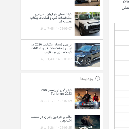
‌های ایران
هم‌ترین پرسش
کیا تاسمان در ایران ؛ بررسی
مشخصات فنی و امکانات پیکاپ
عجیب کیا
1405-05-07 | 7:48 ب.ظ
بررسی نیسان مگنایت 2026 در
ایران | مشخصات فنی، امکانات،
قیمت، مزایا و معایب
1405-05-07 | 1:43 ب.ظ
ویدیوها
فیلم گرن توریسمو Gran
Turismo 2023
1402-07-09 | 7:17 ب.ظ
مافیای خودروی ایران در مستند
اختاپوس
1402-03-25 | 6:26 ب.ظ