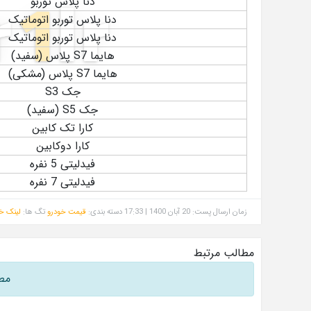
دنا پلاس توربو
دنا پلاس توربو اتوماتیک
دنا پلاس توربو اتوماتیک
هایما S7 پلاس (سفید)
هایما S7 پلاس (مشکی)
جک S3
جک S5 (سفید)
کارا تک کابین
کارا دوکابین
فیدلیتی 5 نفره
فیدلیتی 7 نفره
زمان ارسال پست: 20 آبان 1400 | 17:33
دسته بندی:
قیمت خودرو
تگ ها:
لینک خب
مطالب مرتبط
مط