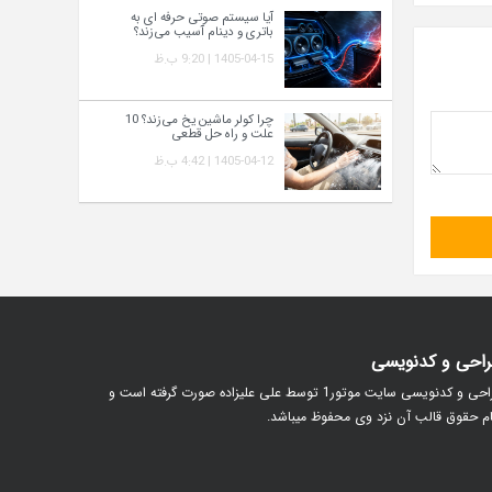
آیا سیستم صوتی حرفه‌ ای به
باتری و دینام آسیب می‌زند؟
1405-04-15 | 9:20 ب.ظ
چرا کولر ماشین یخ می‌زند؟ 10
علت و راه‌ حل قطعی
1405-04-12 | 4:42 ب.ظ
احی و کدنویسی
طراحی و کدنویسی سایت موتور1 توسط علی علیزاده صورت گرفته است و
م حقوق قالب آن نزد وی محفوظ میباشد.