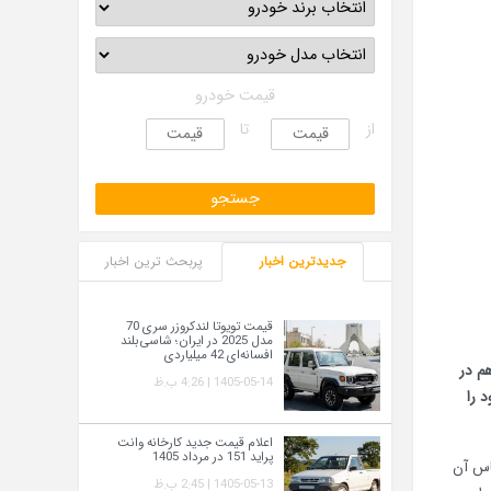
قیمت خودرو
از
تا
جدیدترین اخبار
پربحث ترین اخبار
قیمت تویوتا لندکروزر سری 70
مدل 2025 در ایران؛ شاسی‌بلند
افسانه‌ای 42 میلیاردی
م در
1405-05-14 | 4:26 ب.ظ
 را
اعلام قیمت جدید کارخانه وانت
پراید 151 در مرداد 1405
اس آن
1405-05-13 | 2:45 ب.ظ