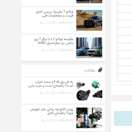
لوکانو 7 بخریم؟ بررسی کامل،
قیمت و مشخصات فنی
1405-03-01 | 12:55 ب.ظ
مقایسه لوکانو L7 با تیگو 7 پرو
مکس دو دیفرانسیل AWD
1404-09-06 | 9:51 ب.ظ
مقالات
رله فن پژو ۴۰۵ و سمند خراب
است؟ راهنمای تست و عیب‌ یابی
1405-04-21 | 11:04 ب.ظ
روغن کلاچ چه زمانی باید تعویض
شود؟ راهنمای کامل
1405-04-16 | 3:14 ب.ظ