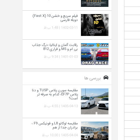
فیلم سریع و خشن 10 (Fast X)
دوبله فارسی
1402-03-11 | 1:48 ب.ظ
رقابت آلمان و ایتالیا؛ درگ جذاب
بی ام و M5 و فراری 812
1401-01-03 | 9:34 ب.ظ
بررسی ها
مقایسه سورن پلاس TU5P و دنا
پلاس EF7P؛ کدام به‌ صرفه‌ تر
است؟
1405-04-13 | 4:55 ب.ظ
مقایسه لوکانو L8 و فونیکس F9 ؛
برادران جدا از هم
1405-04-04 | 10:00 ب.ظ