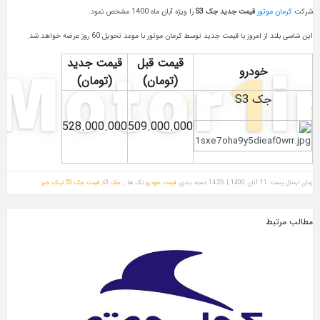
شرکت
کرمان موتور
قیمت جدید جک S3
را ویژه آبان ماه 1400 مشخص نمود.
این شاسی بلند از امروز با قیمت‌ جدید توسط کرمان موتور با موعد تحویل 60 روز عرضه خواهد شد.
قیمت قبل
قیمت جدید
خودرو
(تومان)
(تومان)
جک S3
528.000.000
509.000.000
زمان ارسال پست: 11 آبان 1400 | 14:26
دسته بندی:
قیمت خودرو
تگ ها: ,
جک s3
,
قیمت جک S3
لینک خبر
مطالب مرتبط