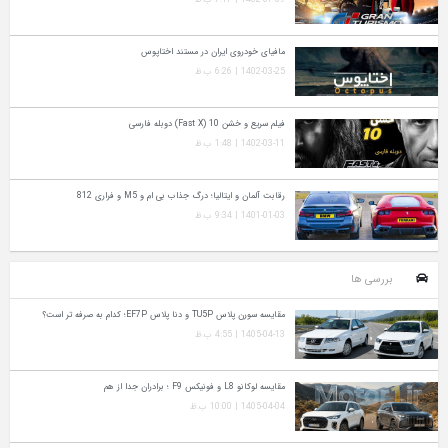
مافیای خودروی ایران در مستند اختاپوس
1402-03-25 | 6:26 ب.ظ
فیلم سریع و خشن 10 (Fast X) دوبله فارسی
1402-03-11 | 1:48 ب.ظ
رقابت آلمان و ایتالیا؛ درگ جذاب بی ام و M5 و فراری 812
1401-01-03 | 9:34 ب.ظ
بررسی ها
مقایسه سورن پلاس TU5P و دنا پلاس EF7P؛ کدام به‌ صرفه‌ تر است؟
1405-04-13 | 4:55 ب.ظ
مقایسه لوکانو L8 و فونیکس F9 ؛ برادران جدا از هم
1405-04-04 | 10:00 ب.ظ