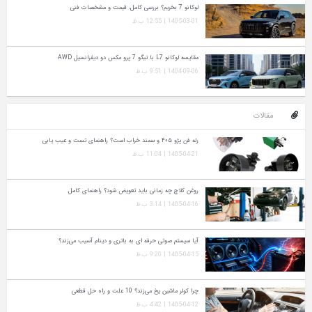
لوکانو 7 بخریم؟ بررسی کامل، قیمت و مشخصات فنی
1405-03-01 | 12:55 ب.ظ
مقایسه لوکانو L7 با تیگو 7 پرو مکس دو دیفرانسیل AWD
1404-09-06 | 9:51 ب.ظ
مقالات
رله فن پژو ۴۰۵ و سمند خراب است؟ راهنمای تست و عیب‌ یابی
1405-04-21 | 11:04 ب.ظ
روغن کلاچ چه زمانی باید تعویض شود؟ راهنمای کامل
1405-04-16 | 3:14 ب.ظ
آیا سیستم صوتی حرفه‌ ای به باتری و دینام آسیب می‌زند؟
1405-04-15 | 9:20 ب.ظ
چرا کولر ماشین یخ می‌زند؟ 10 علت و راه‌ حل قطعی
1405-04-12 | 4:42 ب.ظ