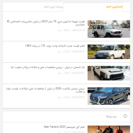
جدیدترین اخبار
پربحث ترین اخبار
قیمت تویوتا لندکروزر سری 70 مدل 2025 در ایران؛ شاسی‌بلند افسانه‌ای 42
میلیاردی
1405-05-14 | 4:26 ب.ظ
اعلام قیمت جدید کارخانه وانت پراید 151 در مرداد 1405
1405-05-13 | 2:45 ب.ظ
کیا تاسمان در ایران ؛ بررسی مشخصات فنی و امکانات پیکاپ عجیب کیا
1405-05-07 | 7:48 ب.ظ
بررسی نیسان مگنایت 2026 در ایران | مشخصات فنی، امکانات، قیمت، مزایا
و معایب
1405-05-07 | 1:43 ب.ظ
ویدیوها
فیلم گرن توریسمو Gran Turismo 2023
1402-07-09 | 7:17 ب.ظ