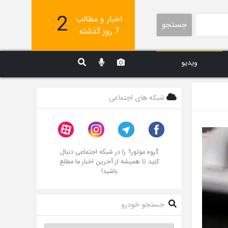
2
اخبار و مطالب
جستجو
7 روز گذشته
ویدیو
شبکه های اجتماعی
گروه موتور1 را در شبکه اجتماعی دنبال
کنید تا همیشه از آخرین اخبار ما مطلع
باشید!
جستجو خودرو