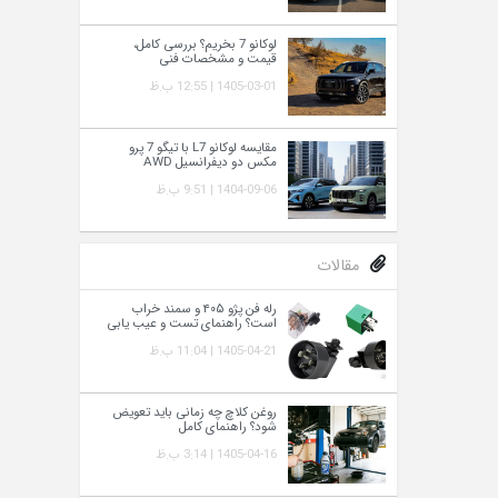
لوکانو 7 بخریم؟ بررسی کامل،
قیمت و مشخصات فنی
1405-03-01 | 12:55 ب.ظ
مقایسه لوکانو L7 با تیگو 7 پرو
مکس دو دیفرانسیل AWD
1404-09-06 | 9:51 ب.ظ
مقالات
رله فن پژو ۴۰۵ و سمند خراب
است؟ راهنمای تست و عیب‌ یابی
1405-04-21 | 11:04 ب.ظ
روغن کلاچ چه زمانی باید تعویض
شود؟ راهنمای کامل
1405-04-16 | 3:14 ب.ظ