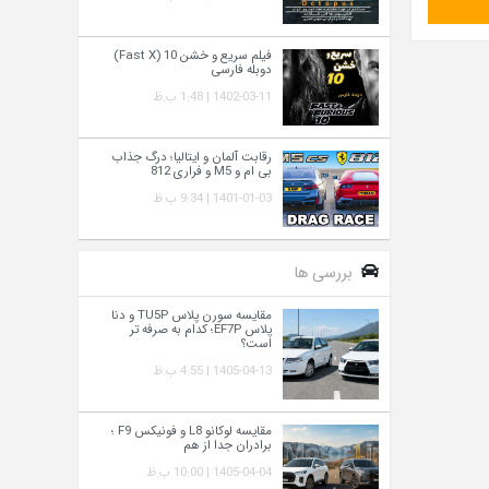
فیلم سریع و خشن 10 (Fast X)
دوبله فارسی
1402-03-11 | 1:48 ب.ظ
رقابت آلمان و ایتالیا؛ درگ جذاب
بی ام و M5 و فراری 812
1401-01-03 | 9:34 ب.ظ
بررسی ها
مقایسه سورن پلاس TU5P و دنا
پلاس EF7P؛ کدام به‌ صرفه‌ تر
است؟
1405-04-13 | 4:55 ب.ظ
مقایسه لوکانو L8 و فونیکس F9 ؛
برادران جدا از هم
1405-04-04 | 10:00 ب.ظ