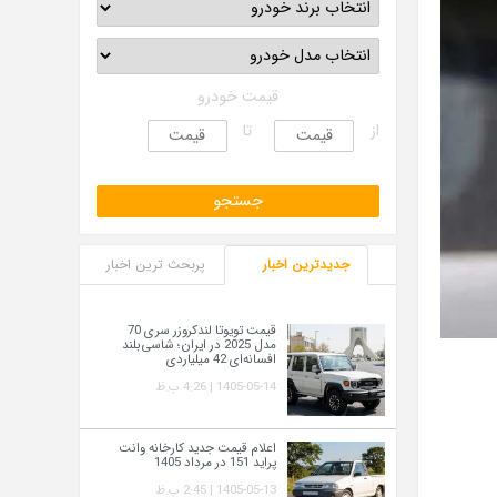
قیمت خودرو
از
تا
جدیدترین اخبار
پربحث ترین اخبار
قیمت تویوتا لندکروزر سری 70
مدل 2025 در ایران؛ شاسی‌بلند
افسانه‌ای 42 میلیاردی
1405-05-14 | 4:26 ب.ظ
اعلام قیمت جدید کارخانه وانت
پراید 151 در مرداد 1405
1405-05-13 | 2:45 ب.ظ