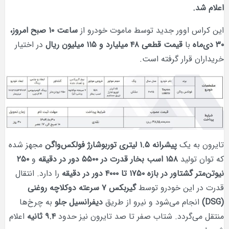
 اوور جدید توسط ماموت خودرو از
ساعت
۱۰ صبح امروز،
ا
قیمت قطعی
۴۸ میلیارد و
۱۱۵ میلیون ریال
در اختیار
رار گرفته است.
 یک
پیشرانه
۱.۵ لیتری توربوشارژ فولکس‌واگن
مجهز شده
لید
۱۵۸
اسب بخار قدرت در
۵۵۰۰ دور در دقیقه
و
۲۵۰
شتاور در بازه
۱۷۵۰ تا
۴۰۰۰ دور در دقیقه
را دارد. انتقال
ین خودرو توسط
گیربکس
۷ سرعته دوکلاچه روغنی
م می‌شود و نیرو از طریق
دیفرانسیل جلو
به چرخ‌ها
ردد. شتاب صفر تا صد تایرون نیز حدود
۹.۴
ثانیه
اعلام