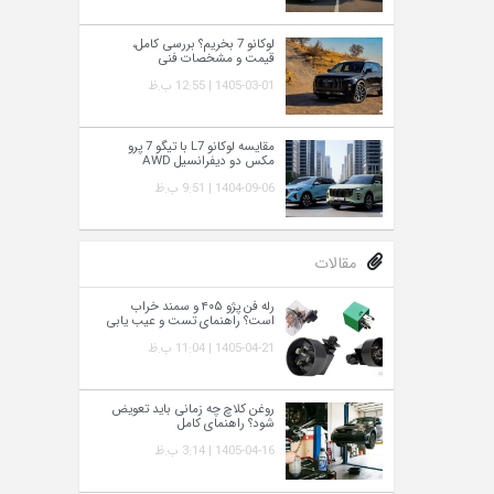
لوکانو 7 بخریم؟ بررسی کامل،
قیمت و مشخصات فنی
1405-03-01 | 12:55 ب.ظ
مقایسه لوکانو L7 با تیگو 7 پرو
مکس دو دیفرانسیل AWD
1404-09-06 | 9:51 ب.ظ
مقالات
رله فن پژو ۴۰۵ و سمند خراب
است؟ راهنمای تست و عیب‌ یابی
1405-04-21 | 11:04 ب.ظ
روغن کلاچ چه زمانی باید تعویض
شود؟ راهنمای کامل
1405-04-16 | 3:14 ب.ظ