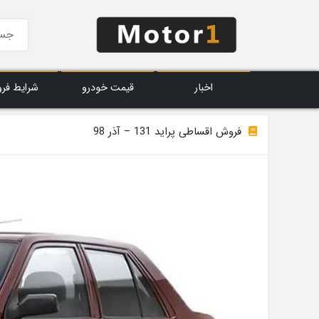
اخبار
قیمت خودرو
شرایط فر
فروش اقساطی پراید 131 – آذر 98