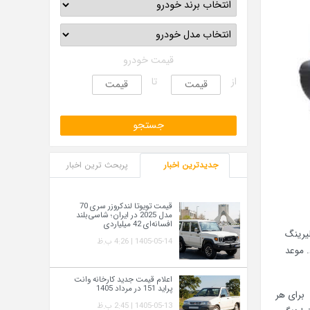
قیمت خودرو
از
تا
جدیدترین اخبار
پربحث ترین اخبار
قیمت تویوتا لندکروزر سری 70
مدل 2025 در ایران؛ شاسی‌بلند
افسانه‌ای 42 میلیاردی
لیرینگ
1405-05-14 | 4:26 ب.ظ
ی شود. موعد
اعلام قیمت جدید کارخانه وانت
پراید 151 در مرداد 1405
بیش از یک ماشین برای هر
1405-05-13 | 2:45 ب.ظ