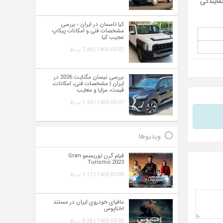
کد نمایندگی
کیا تاسمان در ایران ؛ بررسی
مشخصات فنی و امکانات پیکاپ
عجیب کیا
1405-05-07 | 7:48 ب.ظ
بررسی نیسان مگنایت 2026 در
ایران | مشخصات فنی، امکانات،
قیمت، مزایا و معایب
1405-05-07 | 1:43 ب.ظ
ویدیوها
فیلم گرن توریسمو Gran
Turismo 2023
1402-07-09 | 7:17 ب.ظ
مافیای خودروی ایران در مستند
اختاپوس
1402-03-25 | 6:26 ب.ظ