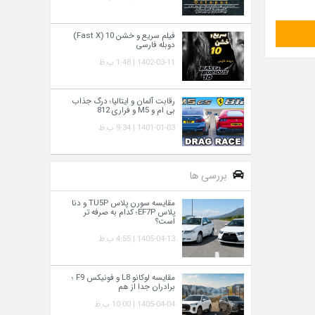
فیلم سریع و خشن 10 (Fast X)
دوبله فارسی
1402-03-11 | 1:48 ب.ظ
رقابت آلمان و ایتالیا؛ درگ جذاب
بی ام و M5 و فراری 812
1401-01-03 | 9:34 ب.ظ
بررسی ها
مقایسه سورن پلاس TU5P و دنا
پلاس EF7P؛ کدام به‌ صرفه‌ تر
است؟
1405-04-13 | 4:55 ب.ظ
مقایسه لوکانو L8 و فونیکس F9 ؛
برادران جدا از هم
1405-04-04 | 10:00 ب.ظ